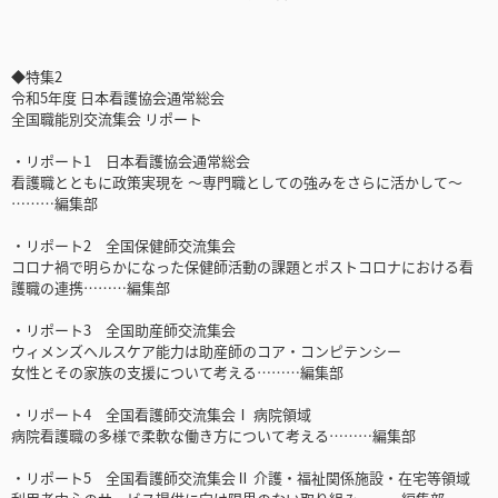
◆特集2
令和5年度 日本看護協会通常総会
全国職能別交流集会 リポート
・リポート1 日本看護協会通常総会
看護職とともに政策実現を 〜専門職としての強みをさらに活かして〜
………編集部
・リポート2 全国保健師交流集会
コロナ禍で明らかになった保健師活動の課題とポストコロナにおける看
護職の連携………編集部
・リポート3 全国助産師交流集会
ウィメンズヘルスケア能力は助産師のコア・コンピテンシー
女性とその家族の支援について考える………編集部
・リポート4 全国看護師交流集会Ⅰ 病院領域
病院看護職の多様で柔軟な働き方について考える………編集部
・リポート5 全国看護師交流集会Ⅱ 介護・福祉関係施設・在宅等領域