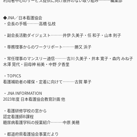
利用者中心のサービス提供に向け限界のない取り組み………編集部
◆JNA／日本看護協会
・会長の手帳………高橋 弘枝
・副会長活動ダイジェスト………井伊 久美子・任 和子・山本 則子
・専務理事からのワークリポート………勝又 浜子
・常任理事のマンスリー通信………吉川 久美子・井本 寛子・森内 みね子
木澤 晃代・田母神 裕美・中野 夕香里
・TOPICS
看護補助者の確保・定着に向けて………古賀 華子
・JNA INFORMATION
2023年度 日本看護協会教育計画 他
・看護研修学校の窓から
認定看護師B課程
糖尿病看護学科の授業紹介………中原 美穂
・都道府県看護協会事業だより