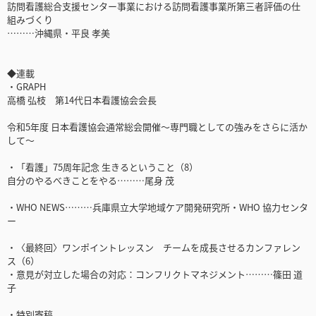
訪問看護総合支援センター事業における訪問看護事業所第三者評価の仕
組みづくり
………沖縄県・平良 孝美
◆連載
・GRAPH
高橋 弘枝 第14代日本看護協会会長
令和5年度 日本看護協会通常総会開催〜専門職としての強みをさらに活か
して〜
・「看護」75周年記念 生きるということ（8）
自分のやるべきことをやる………尾身 茂
・WHO NEWS………兵庫県立大学地域ケア開発研究所・WHO 協力センタ
ー
・〈最終回〉ワンポイントレッスン チームを成長させるカンファレン
ス（6）
・意見が対立した場合の対応：コンフリクトマネジメント………篠田 道
子
・特別寄稿