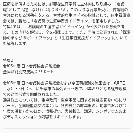
医療を提供するためには、必要な生涯学習に主体的に取り組み、“看護
職”として活躍しなければなりません。このような背景を受け、看護職の
生涯にわたる活動を支える、主体的な生涯学習の指針として、日本看護協
会では、新たに「看護職の生涯学習ガイドライン」を策定しました。
特集1では、「看護職の生涯学習ガイドライン」が公表された意義を考
え、その内容を解説し、全文掲載します。また、同時に公表された「看護
師のまなび サポートブック」と「生涯学習支援ガイドブック」について
も解説します。
特集2
令和5年度 日本看護協会通常総会
全国職能別交流集会 リポート
令和5年度 日本看護協会通常総会および全国職能別交流集会は、6月7日
（水）・8日（木）に千葉市の幕張メッセ等で、4年ぶりとなる従来規模
での対面形式で開催されました。
通常総会については、重点政策・重点事業に関する質疑応答を中心にリ
ポート。全国職能別交流集会は、各委員会の昨年度の活動報告および今
年度の活動方針のほか、情報提供、実践報告、講演、シンポジウムおよ
びディスカッションの内容をリポートします。