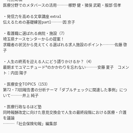
医療分野でのメタバースの活用………梛野 健・猪俣 武範・服部 信孝
・発信力を高める文章講座 extra1
伝えるための基礎練習part1………因 京子
・看護職に選ばれる病院・施設（7）
埼玉県ナースセンターからの提案！
求職者の状況から見えてくる選ばれる求人施設のポイント………佐藤 啓
子
・人生の終焉を迎える人にどう語りかけるか？（4）
最期までユマニチュード®のかかわりを忘れない………安藤 夏子 コメン
ト：内田 陽子
・医療安全TOPICS（153）
第72・73回報告書の分析テーマ「ダブルチェックに関連した事例」につ
いて………井上 純子
・医療行政なるほど塾
同時報酬改定に向けた意見交換会で人生の最終段階における医療・介護
を議論
………「社会保険旬報」編集部