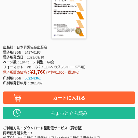
出版社
日本看護協会出版会
電子版ISSN
2437-0193
電子版発売日
2023/08/10
ページ数
104ページ
判型
A4変
フォーマット
PDF（パソコンへのダウンロード不可）
¥1,760
電子版販売価格：
(本体¥1,600＋税10％)
印刷版ISSN
0022-8362
印刷版発行年月
2023/07
カートに入れる
ちょっと立ち読み
ご利用方法
ダウンロード型配信サービス（買切型）
同時使用端末数
3
対応OS
iOS最新の２世代前まで / Android最新の２世代前まで