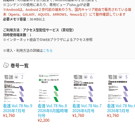
※コンテンツの使用にあたり、専用ビューアisho.jpが必要
※Androidは、Android２世代前の端末のうち、国内キャリア経由で販売されている端
末（Xperia、GALAXY、AQUOS、ARROWS、Nexusなど）にて動作確認しています
必要メモリ容量
36 MB以上
ご利用方法
アクセス型配信サービス（買切型）
同時使用端末数
1
※インターネット経由でのWEBブラウザによるアクセス参照
※導入・利用方法の詳細は
こちら
巻号一覧
看護 Vol.78 No.9
看護 Vol.78 No.8
看護 Vol.78 No.7
看護 Vol.78 No.
2026年7月号
2026年6月臨時増
2026年6月号
2026年5月号
¥1,760
刊号
¥1,760
¥1,760
¥2,200