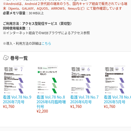
※Androidは、Android２世代前の端末のうち、国内キャリア経由で販売されている端
末（Xperia、GALAXY、AQUOS、ARROWS、Nexusなど）にて動作確認しています
必要メモリ容量
30 MB以上
ご利用方法
アクセス型配信サービス（買切型）
同時使用端末数
1
※インターネット経由でのWEBブラウザによるアクセス参照
※導入・利用方法の詳細は
こちら
巻号一覧
看護 Vol.78 No.9
看護 Vol.78 No.8
看護 Vol.78 No.7
看護 Vol.78 No.
2026年7月号
2026年6月臨時増
2026年6月号
2026年5月号
¥1,760
刊号
¥1,760
¥1,760
¥2,200