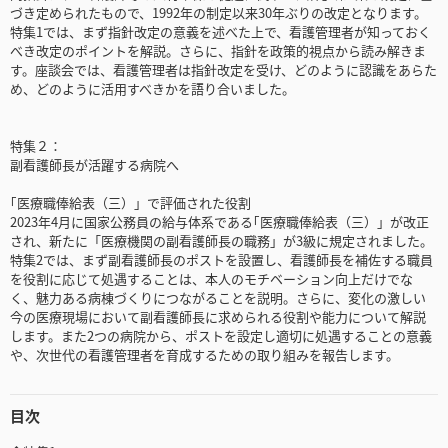
づき定められたもので、1992年の制定以来30年ぶりの改定となります。
特集1では、まず指針改定の意義を述べた上で、看護管理者が知っておく
べき改定のポイントを解説。さらに、指針を政策的視点から読み解きま
す。座談会では、看護管理者は指針改定を受け、どのように認識をあらた
め、どのように活用すべきかを語り合いました。
特集２：
副看護師長が活躍する病院へ
｢医療職俸給表（三）」で評価された役割
2023年4月に国家公務員の給与体系である｢医療職俸給表（三）」が改正
され、新たに「医療機関の副看護師長の職務」が3級に規定されました。
特集2では、まず副看護師長のポストを設置し、看護師長を補佐する職員
を役割に応じて処遇することは、本人のモチベーション向上だけでな
く、魅力ある病棟づくりにつながることを説明。さらに、変化の激しい
今の医療現場において副看護師長に求められる役割や能力について解説
します。また2つの病院から、ポストを設定し適切に処遇することの意義
や、次世代の看護管理者を育成するための取り組みを報告します。
目次