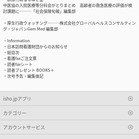
中医協の入院医療等分科会がとりまとめ 高齢者の救急医療の評価が検
討課題に………「社会保険旬報」編集部
・厚生行政ウォッチング………株式会社グローバルヘルスコンサルティン
グ・ジャパンGem Med 編集部
・Information
・日本訪問看護財団からのお知らせ
・総目次
・看護faxご注文票
・読者faxシート
・読者プレゼント BOOKS＋
・次号予告・編集後記
isho.jpアプリ
カテゴリー
アカウントサービス