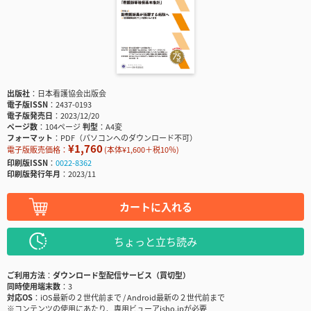
出版社
日本看護協会出版会
電子版ISSN
2437-0193
電子版発売日
2023/12/20
ページ数
104ページ
判型
A4変
フォーマット
PDF（パソコンへのダウンロード不可）
¥1,760
電子版販売価格：
(本体¥1,600＋税10％)
印刷版ISSN
0022-8362
印刷版発行年月
2023/11
カートに入れる
ちょっと立ち読み
ご利用方法
ダウンロード型配信サービス（買切型）
同時使用端末数
3
対応OS
iOS最新の２世代前まで / Android最新の２世代前まで
※コンテンツの使用にあたり、専用ビューアisho.jpが必要