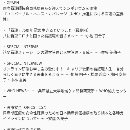
・GRAPH
国際看護師協会事務局長らを迎えてシンポジウムを開催
『ユニバーサル・ヘルス・カバレッジ（UHC）推進における看護の重要
性』
・「看護」75周年記念 生きるということ（最終回）
共に新型コロナと闘った看護職の皆さまへ………小池 百合子
・SPECIAL INTERVIE
訪問看護ステーションの顧客管理と人材管理・育成………佐藤 美穂子
・SPECIAL INTERVIEW
オンライン研修お申し込み受付中！ キャリア後期の看護職人生 自分
らしく幸せに生きる未来を考える………加藤 明子・松尾 玲奈・濱田 安岐
子・中林 友美
・WHO NEWS………兵庫県立大学地域ケア開発研究所・ WHO協力センタ
ー
・医療安全TOPICS（157）
周産期医療の安全性確保のための日本助産評価機構の取り組みと各種ガ
イドラインについて………安達 久美子
・医療行政なるほど塾