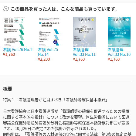
この商品を買った人は、こんな商品も買っています。
看護 Vol.76 No.2
看護 Vol.75
看護管理
看護管理
¥1,760
No.14
Vol.33 No.11
Vol.33 No.10
¥2,200
¥1,760
¥1,760
概要
特集１ 看護管理者が注目すべき「看護師等確保基本指針」
日本看護協会と日本看護連盟が「看護師等の確保を促進するための措置
に関する基本的な指針」について改定を要望。厚生労働省において医道
審議会保健師助産師看護師分科会看護師等確保基本指針検討部会が設置
され、10月26日に改定された指針が告示されました。
同指針は、「看護師等の人材確保の促進に関する法律」第3条の規定に基