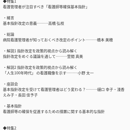
◆特集1
看護管理者が注目すべき「看護師等確保基本指針」
・緒言
基本指針改定の意義………高橋 弘枝
・総論
病院看護管理者が知っておくべき改定のポイント………橋本 美穂
・解説1 指針改定を政策的視点から読み解く
指針改定をめぐる議論を通して………萱間 真美
・解説2 指針改定を政策的視点から読み解く
「人生100年時代」 の看護職像を示す………小野 太一
・座談会
基本指針改定を受けて看護管理者はどう変わる？………樋口 幸子・淺香
えみ子・長田 佳予子
・基本指針
看護師等の確保を促進するための措置に関する基本的な指針
◆特集2