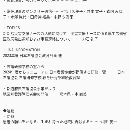
・専務理事からのワークリポート………勝又 浜子
・常任理事のマンスリー通信………吉川 久美子・井本 寛子・森内 みね
子・木澤 晃代・田母神 裕美・中野 夕香里
・TOPICS
新たな災害支援ナースの活動に向けて 災害支援ナースに係る厚生労働省
医政局発出通知および事務連絡について………力石 礼子
・JNA INFORMATION
2023年度 日本看護協会教育計画 他
・看護研修学校の窓から
2024年度からリニューアル 日本看護協会が提供する研修一覧………日本
看護協会 看護研修学校 教育研究部継続教育課
・都道府県看護協会事業だより
地区別看護管理者会の開催………熊本県・本 尚美
◆連載
・かお
患者の願いをかなえ、生まれ育った地域に貢献する………相田 友一