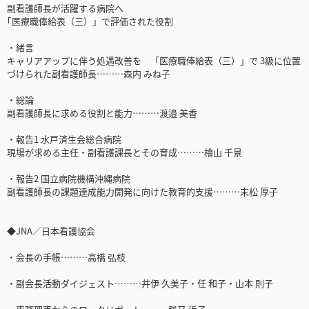
副看護師長が活躍する病院へ
｢医療職俸給表（三）」で評価された役割
・緒言
キャリアアップに伴う処遇改善を 「医療職俸給表（三）」で 3級に位置
づけられた副看護師長………森内 みね子
・総論
副看護師長に求める役割と能力………渡邉 美香
・報告1 水戸済生会総合病院
現場が求める主任・副看護課長とその育成………檜山 千景
・報告2 国立病院機構沖縄病院
副看護師長の課題達成能力開発に向けた教育的支援………末松 厚子
◆JNA／日本看護協会
・会長の手帳………高橋 弘枝
・副会長活動ダイジェスト………井伊 久美子・任 和子・山本 則子