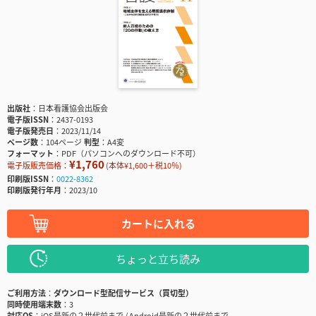
出版社
日本看護協会出版会
電子版ISSN
2437-0193
電子版発売日
2023/11/14
ページ数
104ページ
判型
A4変
フォーマット
PDF（パソコンへのダウンロード不可）
¥1,760
電子版販売価格：
(本体¥1,600＋税10％)
印刷版ISSN
0022-8362
印刷版発行年月
2023/10
カートに入れる
ちょっと立ち読み
ご利用方法
ダウンロード型配信サービス（買切型）
同時使用端末数
3
対応OS
iOS最新の２世代前まで / Android最新の２世代前まで