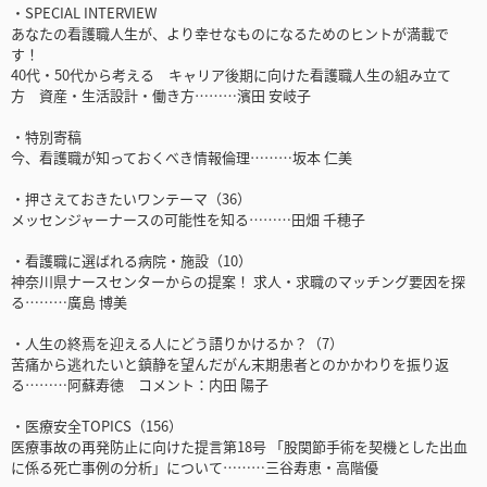
・SPECIAL INTERVIEW
あなたの看護職人生が、より幸せなものになるためのヒントが満載で
す！
40代・50代から考える キャリア後期に向けた看護職人生の組み立て
方 資産・生活設計・働き方………濱田 安岐子
・特別寄稿
今、看護職が知っておくべき情報倫理………坂本 仁美
・押さえておきたいワンテーマ（36）
メッセンジャーナースの可能性を知る………田畑 千穂子
・看護職に選ばれる病院・施設（10）
神奈川県ナースセンターからの提案！ 求人・求職のマッチング要因を探
る………廣島 博美
・人生の終焉を迎える人にどう語りかけるか？（7）
苦痛から逃れたいと鎮静を望んだがん末期患者とのかかわりを振り返
る………阿蘇寿徳 コメント：内田 陽子
・医療安全TOPICS（156）
医療事故の再発防止に向けた提言第18号 「股関節手術を契機とした出血
に係る死亡事例の分析」について………三谷寿恵・高階優