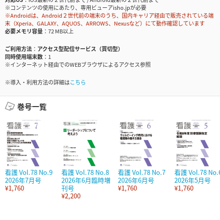
※コンテンツの使用にあたり、専用ビューアisho.jpが必要
※Androidは、Android２世代前の端末のうち、国内キャリア経由で販売されている端
末（Xperia、GALAXY、AQUOS、ARROWS、Nexusなど）にて動作確認しています
必要メモリ容量
72 MB以上
ご利用方法
アクセス型配信サービス（買切型）
同時使用端末数
1
※インターネット経由でのWEBブラウザによるアクセス参照
※導入・利用方法の詳細は
こちら
巻号一覧
看護 Vol.78 No.9
看護 Vol.78 No.8
看護 Vol.78 No.7
看護 Vol.78 No.
2026年7月号
2026年6月臨時増
2026年6月号
2026年5月号
¥1,760
刊号
¥1,760
¥1,760
¥2,200