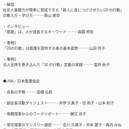
・解説
社会人基礎力が簡単に育成できる「新人に身につけさせたい20 の行動」
の教え方・学び方………奥山 美奈
・インタビュー
「感謝」は、人が成長するキーワード………森園 柊弥
・事例1
「20の行動」は看護を提供する者の基本姿勢………山田 怜子
・事例2
法人全体を巻き込んだ「20 の行動」定着の実践………富井 秋子
◆JNA／日本看護協会
・会長の手帳………高橋 弘枝
・副会長活動ダイジェスト………井伊 久美子・任 和子・山本 則子
・専務理事からのワークリポート………勝又 浜子
・常任理事のマンスリー通信………吉川 久美子・井本 寛子・森内 みね