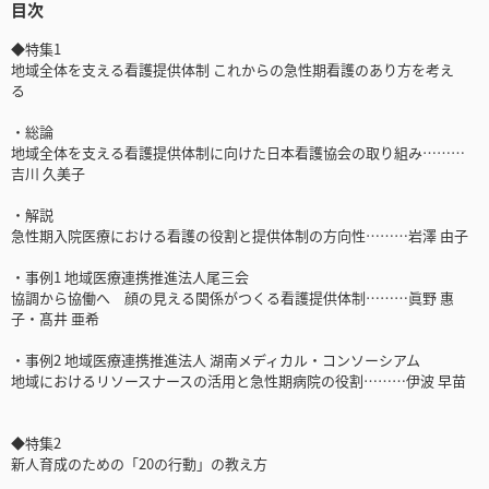
目次
◆特集1
地域全体を支える看護提供体制 これからの急性期看護のあり方を考え
る
・総論
地域全体を支える看護提供体制に向けた日本看護協会の取り組み………
吉川 久美子
・解説
急性期入院医療における看護の役割と提供体制の方向性………岩澤 由子
・事例1 地域医療連携推進法人尾三会
協調から協働へ 顔の見える関係がつくる看護提供体制………眞野 惠
子・髙井 亜希
・事例2 地域医療連携推進法人 湖南メディカル・コンソーシアム
地域におけるリソースナースの活用と急性期病院の役割………伊波 早苗
◆特集2
新人育成のための「20の行動」の教え方