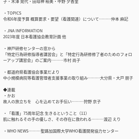
子・木澤 晃代・田母神 裕美・中野 夕香里
・TOPICS
令和6年度予算 概算要求・要望（看護関連）について………仲本 麻記
・JNA INFORMATION
2023年度 日本看護協会教育計画 他
・神戸研修センターの窓から
「特定行為研修指導者講習会」と「特定行為研修修了者のためのフォロ
ーアップ講習会」のご案内………市村 尚子
・都道府県看護協会事業だより
中小規模病院等看護管理者支援事業の取り組み………大分県・大戸 朋子
◆連載
・かお
故人の旅立ちを 心を込めてお手伝い………狩野 京子
・「看護」75周年記念 生きるということ（11）
肌に触れるその手の優しさ、その存在に救われる………渡辺 えり
・WHO NEWS………聖路加国際大学WHO看護開発協力センター