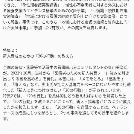
てきた、「急性期看護実態調査」「慢性心不全患者に対する外来におけ
る療養支援のエビデンス構築のための実証事業」「回復期・慢性期看護
実態調査」「地域における看護の継続と質向上に向けた実証事業」につ
いて報告。事例では、このうち「地域における看護の継続と質向上に向
けた実証事業」に参加した2施設が、その成果を報告します。
特集２：
新人育成のための「20の行動」の教え方
全国の病院・施設等で活躍中の看護職出身コンサルタントの奥山美奈氏
が、2022年10月、当社から『医療者のための新人共育ノート 強みを引き
出し やる気を高める』を発刊。本書には、「メモをとる」「感謝をす
る」「考える」など、奥山氏が社会人基礎力をベースにわかりやすく行動
化した「新人に身につけさせたい『20の行動』」が示されています。
特集2では、「20の行動」を具体的にどう教えればよいかを解説した上
で、「20の行動」を教えることによって、新人・指導者がどのように成長
したかを報告します。また、「20の行動」を意識することは、ベテラン
ナースの成長にもつながるとし、2つの事例を通してその効果を紹介しま
す。