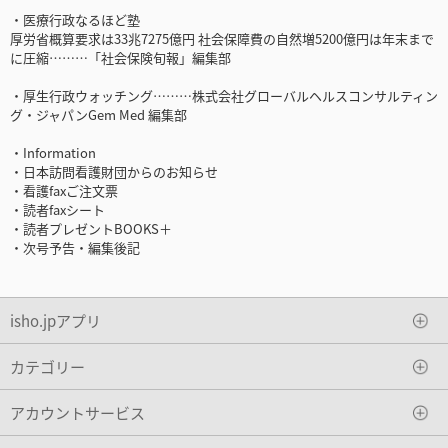
・医療行政なるほど塾
厚労省概算要求は33兆7275億円 社会保障費の自然増5200億円は年末まで
に圧縮………「社会保険旬報」編集部
・厚生行政ウォッチング………株式会社グローバルヘルスコンサルティン
グ・ジャパンGem Med 編集部
・Information
・日本訪問看護財団からのお知らせ
・看護faxご注文票
・読者faxシート
・読者プレゼントBOOKS＋
・次号予告・編集後記
isho.jpアプリ
カテゴリー
アカウントサービス