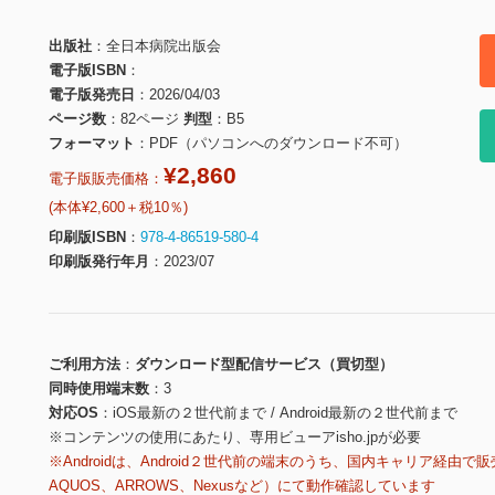
出版社
全日本病院出版会
電子版ISBN
電子版発売日
2026/04/03
ページ数
82ページ
判型
B5
フォーマット
PDF（パソコンへのダウンロード不可）
¥2,860
電子版販売価格：
(本体¥2,600＋税10％)
印刷版ISBN
978-4-86519-580-4
印刷版発行年月
2023/07
ご利用方法
ダウンロード型配信サービス（買切型）
同時使用端末数
3
対応OS
iOS最新の２世代前まで / Android最新の２世代前まで
※コンテンツの使用にあたり、専用ビューアisho.jpが必要
※Androidは、Android２世代前の端末のうち、国内キャリア経由で販
AQUOS、ARROWS、Nexusなど）にて動作確認しています