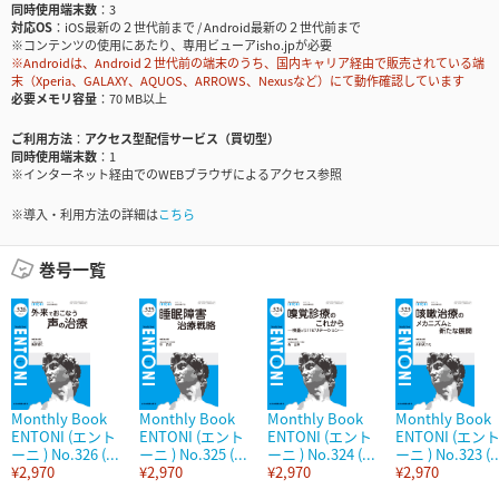
同時使用端末数
3
対応OS
iOS最新の２世代前まで / Android最新の２世代前まで
※コンテンツの使用にあたり、専用ビューアisho.jpが必要
※Androidは、Android２世代前の端末のうち、国内キャリア経由で販売されている端
末（Xperia、GALAXY、AQUOS、ARROWS、Nexusなど）にて動作確認しています
必要メモリ容量
70 MB以上
ご利用方法
アクセス型配信サービス（買切型）
同時使用端末数
1
※インターネット経由でのWEBブラウザによるアクセス参照
※導入・利用方法の詳細は
こちら
巻号一覧
Monthly Book
Monthly Book
Monthly Book
Monthly Book
ENTONI (エント
ENTONI (エント
ENTONI (エント
ENTONI (エン
ーニ ) No.326 (...
ーニ ) No.325 (...
ーニ ) No.324 (...
ーニ ) No.323 (..
¥2,970
¥2,970
¥2,970
¥2,970