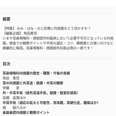
概要
【特集】 みみ・はな・のど診療に内視鏡をどう活かすか？
【編集企画】 角田篤信
いまや耳鼻咽喉科・頭頸部外科臨床において必要不可欠となっている内視
鏡。検査での観察ポイントや手術の適応・コツ、顕微鏡との使い分けなど
網羅的に解説。耳鼻咽喉科・頭頸部外科医必携の一冊です！
目次
耳鼻咽喉科内視鏡の歴史・種類・今後の発展
角田 篤信
耳の内視鏡と外耳道・鼓膜・中耳の観察
伊藤 吏
外・中耳手術（経外耳道手術，鼓膜・鼓室形成術）
高橋 昌寛ほか
中耳手術（適応の拡大と可能性．真珠腫，耳硬化症，腫瘍ほか）
堀 龍介ほか
鼻副鼻腔内視鏡と観察ポイント