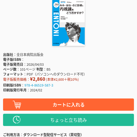
出版社
全日本病院出版会
電子版ISBN
電子版発売日
2026/04/03
ページ数
101ページ
判型
B5
フォーマット
PDF（パソコンへのダウンロード不可）
¥2,860
電子版販売価格：
(本体¥2,600＋税10％)
印刷版ISBN
978-4-86519-587-3
印刷版発行年月
2024/02
カートに入れる
ちょっと立ち読み
ご利用方法
ダウンロード型配信サービス（買切型）