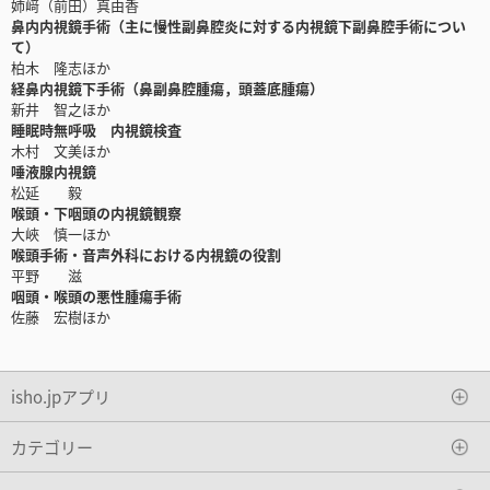
姉﨑（前田）真由香
鼻内内視鏡手術（主に慢性副鼻腔炎に対する内視鏡下副鼻腔手術につい
て）
柏木 隆志ほか
経鼻内視鏡下手術（鼻副鼻腔腫瘍，頭蓋底腫瘍）
新井 智之ほか
睡眠時無呼吸 内視鏡検査
木村 文美ほか
唾液腺内視鏡
松延 毅
喉頭・下咽頭の内視鏡観察
大峽 慎一ほか
喉頭手術・音声外科における内視鏡の役割
平野 滋
咽頭・喉頭の悪性腫瘍手術
佐藤 宏樹ほか
isho.jpアプリ
カテゴリー