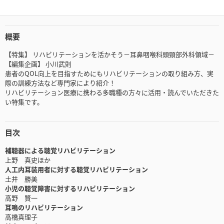
概要
【特集】 リハビリテーションを活かそう－耳鼻咽喉科頭頸部外科領域－
【編集企画】 小川武則
患者のQOL向上を目指すためにもリハビリテーションの取り組み方、実
際の訓練方法など専門家により紹介！
リハビリテーション医療に携わる多職種の方々に活用・読んでいただきた
い特集です。
目次
補聴器による聴覚リハビリテーション
上野 真史ほか
人工内耳装用者に対する聴覚リハビリテーション
土井 勝美
小児の聴覚障害に対するリハビリテーション
高野 賢一
耳鳴のリハビリテーション
高橋真理子