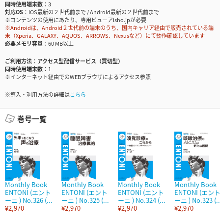
同時使用端末数
3
対応OS
iOS最新の２世代前まで / Android最新の２世代前まで
※コンテンツの使用にあたり、専用ビューアisho.jpが必要
※Androidは、Android２世代前の端末のうち、国内キャリア経由で販売されている端
末（Xperia、GALAXY、AQUOS、ARROWS、Nexusなど）にて動作確認しています
必要メモリ容量
60 MB以上
ご利用方法
アクセス型配信サービス（買切型）
同時使用端末数
1
※インターネット経由でのWEBブラウザによるアクセス参照
※導入・利用方法の詳細は
こちら
巻号一覧
Monthly Book
Monthly Book
Monthly Book
Monthly Book
ENTONI (エント
ENTONI (エント
ENTONI (エント
ENTONI (エン
ーニ ) No.326 (...
ーニ ) No.325 (...
ーニ ) No.324 (...
ーニ ) No.323 (..
¥2,970
¥2,970
¥2,970
¥2,970