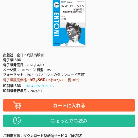
出版社
全日本病院出版会
電子版ISBN
電子版発売日
2026/04/03
ページ数
101ページ
判型
B5
フォーマット
PDF（パソコンへのダウンロード不可）
¥2,860
電子版販売価格：
(本体¥2,600＋税10％)
印刷版ISBN
978-4-86519-710-5
印刷版発行年月
2024/11
カートに入れる
ちょっと立ち読み
ご利用方法
ダウンロード型配信サービス（買切型）