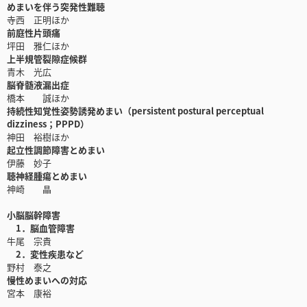
めまいを伴う突発性難聴
寺西 正明ほか
前庭性片頭痛
坪田 雅仁ほか
上半規管裂隙症候群
青木 光広
脳脊髄液漏出症
橋本 誠ほか
持続性知覚性姿勢誘発めまい（persistent postural perceptual
dizziness；PPPD）
神田 裕樹ほか
起立性調節障害とめまい
伊藤 妙子
聴神経腫瘍とめまい
神崎 晶
小脳脳幹障害
1．脳血管障害
牛尾 宗貴
2．変性疾患など
野村 泰之
慢性めまいへの対応
宮本 康裕