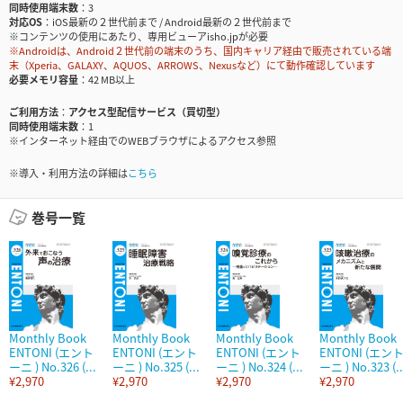
同時使用端末数
3
対応OS
iOS最新の２世代前まで / Android最新の２世代前まで
※コンテンツの使用にあたり、専用ビューアisho.jpが必要
※Androidは、Android２世代前の端末のうち、国内キャリア経由で販売されている端
末（Xperia、GALAXY、AQUOS、ARROWS、Nexusなど）にて動作確認しています
必要メモリ容量
42 MB以上
ご利用方法
アクセス型配信サービス（買切型）
同時使用端末数
1
※インターネット経由でのWEBブラウザによるアクセス参照
※導入・利用方法の詳細は
こちら
巻号一覧
Monthly Book
Monthly Book
Monthly Book
Monthly Book
ENTONI (エント
ENTONI (エント
ENTONI (エント
ENTONI (エン
ーニ ) No.326 (...
ーニ ) No.325 (...
ーニ ) No.324 (...
ーニ ) No.323 (..
¥2,970
¥2,970
¥2,970
¥2,970