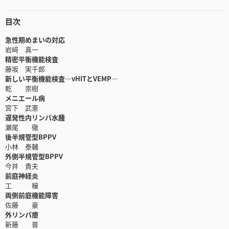
目次
急性期めまいの対応
岩﨑 真一
精密平衡機能検査
藤坂 実千郎
新しい平衡機能検査―vHITとVEMP―
乾 崇樹
メニエール病
宮下 武憲
遅発性内リンパ水腫
瀬尾 徹
後半規管型BPPV
小林 泰輔
外側半規管型BPPV
今井 貴夫
前庭神経炎
工 穣
両側前庭機能障害
佐藤 豪
外リンパ瘻
新藤 晋