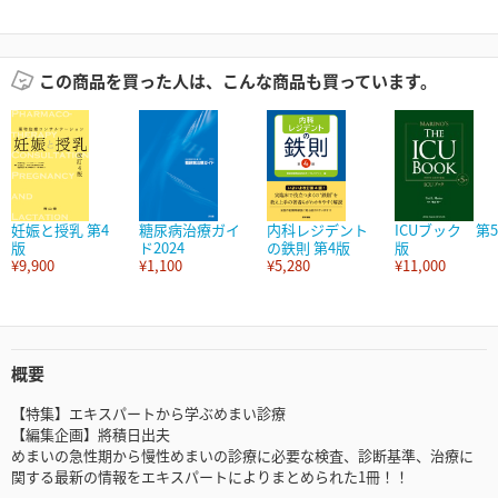
この商品を買った人は、こんな商品も買っています。
妊娠と授乳 第4
糖尿病治療ガイ
内科レジデント
ICUブック 第5
版
ド2024
の鉄則 第4版
版
¥9,900
¥1,100
¥5,280
¥11,000
概要
【特集】エキスパートから学ぶめまい診療
【編集企画】將積日出夫
めまいの急性期から慢性めまいの診療に必要な検査、診断基準、治療に
関する最新の情報をエキスパートによりまとめられた1冊！！