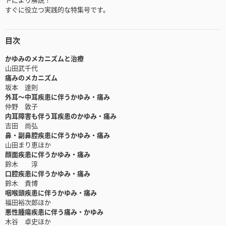
すぐに役立つ実践的な特集号です。
目次
かゆみのメカニズムと治療
山田武千代
痛みのメカニズム
坂本 達則
外耳～中耳疾患に伴うかゆみ・痛み
仲野 敦子
内耳障害も伴う耳疾患のかゆみ・痛み
吉田 尚弘
鼻・副鼻腔疾患に伴うかゆみ・痛み
山田まり恵ほか
顔面疾患に伴うかゆみ・痛み
鈴木 淳
口腔疾患に伴うかゆみ・痛み
鈴木 貴博
咽喉頭疾患に伴うかゆみ・痛み
福田裕次郎ほか
悪性腫瘍疾患に伴う痛み・かゆみ
木谷 卓史ほか