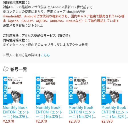
同時使用端末数
3
対応OS
iOS最新の２世代前まで / Android最新の２世代前まで
※コンテンツの使用にあたり、専用ビューアisho.jpが必要
※Androidは、Android２世代前の端末のうち、国内キャリア経由で販売されている端
末（Xperia、GALAXY、AQUOS、ARROWS、Nexusなど）にて動作確認しています
必要メモリ容量
24 MB以上
ご利用方法
アクセス型配信サービス（買切型）
同時使用端末数
1
※インターネット経由でのWEBブラウザによるアクセス参照
※導入・利用方法の詳細は
こちら
巻号一覧
Monthly Book
Monthly Book
Monthly Book
Monthly Book
ENTONI (エント
ENTONI (エント
ENTONI (エント
ENTONI (エン
ーニ ) No.326 (...
ーニ ) No.325 (...
ーニ ) No.324 (...
ーニ ) No.323 (..
¥2,970
¥2,970
¥2,970
¥2,970