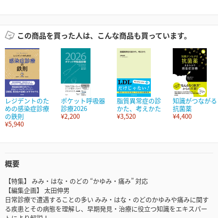
この商品を買った人は、こんな商品も買っています。
レジデントのた
ポケット呼吸器
脂質異常症の診
知識がつながる
めの感染症診療
診療2026
かた、考えかた
抗菌薬
の鉄則
¥2,200
¥3,520
¥4,400
¥5,940
概要
【特集】 みみ・はな・のどの “かゆみ・痛み” 対応
【編集企画】 太田伸男
日常診療で遭遇することの多い みみ・はな・のどのかゆみや痛みに関す
る疾患とその病態を理解し、早期発見・治療に役立つ知識をエキスパー
トにより解説！