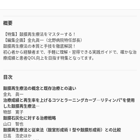
概要
【特集】鼓膜再生療法をマスターする！
【編集企画】金丸眞一（北野病院特任部長）
鼓膜再生療法の本質と手技を徹底解説！
初心者から経験者まで、手軽に理解・習得できる実践ガイドで、確かな治
療成績と患者QOL向上を目指す特集となってます。
目次
鼓膜再生療法の概念と既存治療との違い
金丸 眞一
治療成績と再生率を上げるコツとラーニングカーブ―リティンパ®を使用
した鼓膜再生療法―
物部 寛子
鼓膜石灰化に対する治療戦略
山口 智也
鼓膜再生療法と従来法（鼓室形成術Ⅰ型や鼓膜形成術）との比較
日高 浩史ほか