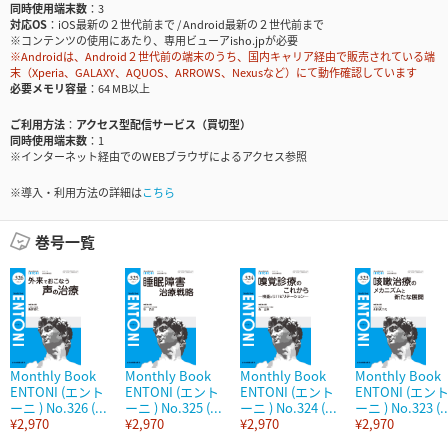
同時使用端末数
3
対応OS
iOS最新の２世代前まで / Android最新の２世代前まで
※コンテンツの使用にあたり、専用ビューアisho.jpが必要
※Androidは、Android２世代前の端末のうち、国内キャリア経由で販売されている端
末（Xperia、GALAXY、AQUOS、ARROWS、Nexusなど）にて動作確認しています
必要メモリ容量
64 MB以上
ご利用方法
アクセス型配信サービス（買切型）
同時使用端末数
1
※インターネット経由でのWEBブラウザによるアクセス参照
※導入・利用方法の詳細は
こちら
巻号一覧
Monthly Book
Monthly Book
Monthly Book
Monthly Book
ENTONI (エント
ENTONI (エント
ENTONI (エント
ENTONI (エン
ーニ ) No.326 (...
ーニ ) No.325 (...
ーニ ) No.324 (...
ーニ ) No.323 (..
¥2,970
¥2,970
¥2,970
¥2,970