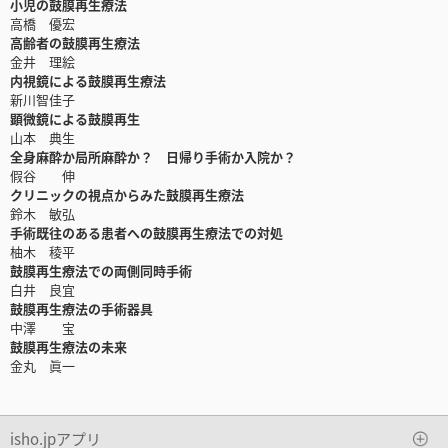
小児の鼓膜再生療法
高橋 優宏
高齢者の鼓膜再生療法
金井 理絵
内視鏡による鼓膜再生療法
新川智佳子
顕微鏡による鼓膜再生
山本 典生
全身麻酔か局所麻酔か？ 日帰り手術か入院か？
假谷 伸
クリニックの視点からみた鼓膜再生療法
鈴木 敏弘
手術既往のある患者への鼓膜再生療法での対処
柚木 稜平
鼓膜再生療法での両側同時手術
白井 良宜
鼓膜再生療法の手術器具
中澤 宝
鼓膜再生療法の未来
金丸 眞一
isho.jpアプリ