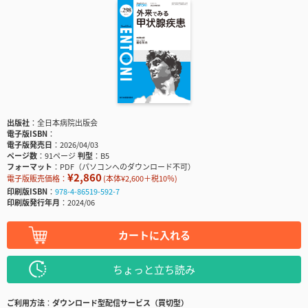
出版社
全日本病院出版会
電子版ISBN
電子版発売日
2026/04/03
ページ数
91ページ
判型
B5
フォーマット
PDF（パソコンへのダウンロード不可）
¥2,860
電子版販売価格：
(本体¥2,600＋税10％)
印刷版ISBN
978-4-86519-592-7
印刷版発行年月
2024/06
カートに入れる
ちょっと立ち読み
ご利用方法
ダウンロード型配信サービス（買切型）