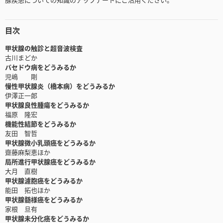
目次
甲状腺の触診と超音波検査
古川まどか
バセドウ病をどうみるか
児嶋 剛
慢性甲状腺炎（橋本病）をどうみるか
伊澤正一郎
甲状腺良性腫瘍をどうみるか
福原 隆宏
機能性結節をどうみるか
友田 智哲
甲状腺微小乳頭癌をどうみるか
齋藤麻梨恵ほか
局所進行甲状腺癌をどうみるか
大月 直樹
甲状腺濾胞癌をどうみるか
能田 拓也ほか
甲状腺髄様癌をどうみるか
家根 旦有
甲状腺未分化癌をどうみるか