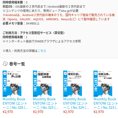
同時使用端末数
3
対応OS
iOS最新の２世代前まで / Android最新の２世代前まで
※コンテンツの使用にあたり、専用ビューアisho.jpが必要
※Androidは、Android２世代前の端末のうち、国内キャリア経由で販売されている端
末（Xperia、GALAXY、AQUOS、ARROWS、Nexusなど）にて動作確認しています
必要メモリ容量
34 MB以上
ご利用方法
アクセス型配信サービス（買切型）
同時使用端末数
1
※インターネット経由でのWEBブラウザによるアクセス参照
※導入・利用方法の詳細は
こちら
巻号一覧
Monthly Book
Monthly Book
Monthly Book
Monthly Book
ENTONI (エント
ENTONI (エント
ENTONI (エント
ENTONI (エン
ーニ ) No.326 (...
ーニ ) No.325 (...
ーニ ) No.324 (...
ーニ ) No.323 (..
¥2,970
¥2,970
¥2,970
¥2,970