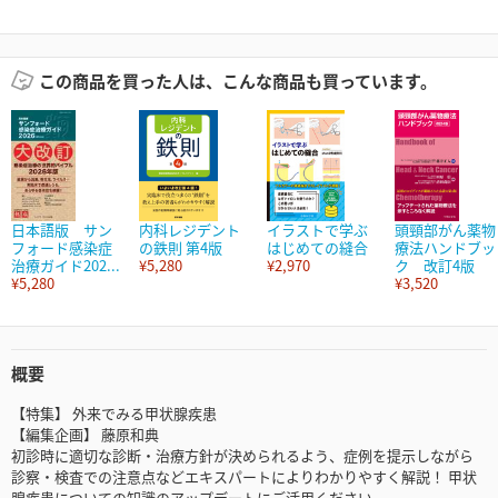
この商品を買った人は、こんな商品も買っています。
日本語版 サン
内科レジデント
イラストで学ぶ
頭頸部がん薬物
フォード感染症
の鉄則 第4版
はじめての縫合
療法ハンドブッ
治療ガイド202...
¥5,280
¥2,970
ク 改訂4版
¥5,280
¥3,520
概要
【特集】 外来でみる甲状腺疾患
【編集企画】 藤原和典
初診時に適切な診断・治療方針が決められるよう、症例を提示しながら
診察・検査での注意点などエキスパートによりわかりやすく解説！ 甲状
腺疾患についての知識のアップデートにご活用ください。