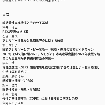
目次
咳感受性亢進機序とその分子基盤
亀井 淳三
P2X3受容体拮抗薬
石浦 嘉久
アレルギー性鼻炎と鼻副鼻腔炎に関する咳嗽
増田佐和子
喉頭アレルギーとアトピー咳嗽―『咳嗽・喀痰の診療ガイドライン
2019』および第2版2025，ならびに日本咳嗽学会指針2021年度版を踏
まえた耳鼻咽喉科的鑑別診断の実際―
阪本 浩一
胃食道逆流（GER）関連咳嗽を適切に診断するのは難しい―食事療法と
生活指導を含めて―
藤森 勝也ほか
咽喉頭逆流症（LPRD）
鈴木 猛司
喘息性咳嗽（喘息・咳喘息）
新実 彰男
慢性閉塞性肺疾患（COPD）における咳嗽の病態と治療
佐野安希子ほか