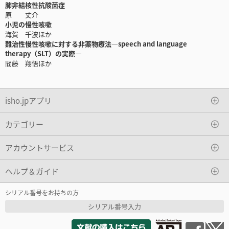
肺非結核性抗酸菌症
原 丈介
小児の慢性咳嗽
海賀 千波ほか
難治性慢性咳嗽に対する非薬物療法―speech and language
therapy（SLT）の実際―
間藤 翔悟ほか
isho.jpアプリ
カテゴリー
アカウントサービス
ヘルプ＆ガイド
シリアル番号をお持ちの方
シリアル番号入力