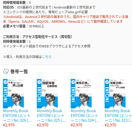
同時使用端末数
3
対応OS
iOS最新の２世代前まで / Android最新の２世代前まで
※コンテンツの使用にあたり、専用ビューアisho.jpが必要
※Androidは、Android２世代前の端末のうち、国内キャリア経由で販売されている端
末（Xperia、GALAXY、AQUOS、ARROWS、Nexusなど）にて動作確認しています
必要メモリ容量
30 MB以上
ご利用方法
アクセス型配信サービス（買切型）
同時使用端末数
1
※インターネット経由でのWEBブラウザによるアクセス参照
※導入・利用方法の詳細は
こちら
巻号一覧
Monthly Book
Monthly Book
Monthly Book
Monthly Book
ENTONI (エント
ENTONI (エント
ENTONI (エント
ENTONI (エン
ーニ ) No.326 (...
ーニ ) No.325 (...
ーニ ) No.324 (...
ーニ ) No.323 (..
¥2,970
¥2,970
¥2,970
¥2,970