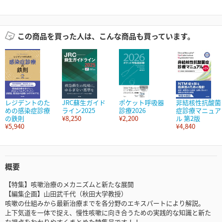
この商品を買った人は、こんな商品も買っています。
レジデントのた
JRC蘇生ガイド
ポケット呼吸器
非結核性抗酸菌
めの感染症診療
ライン2025
診療2026
症診療マニュア
の鉄則
¥8,250
¥2,200
ル 第2版
¥5,940
¥4,840
概要
【特集】咳嗽治療のメカニズムと新たな展開
【編集企画】山田武千代（秋田大学教授）
咳嗽の仕組みから最新治療までを各分野のエキスパートにより解説。
上下気道を一体で捉え、慢性咳嗽に向き合うための実践的な知識と新た
な視点をわかりやすくまとめた特集号です！！