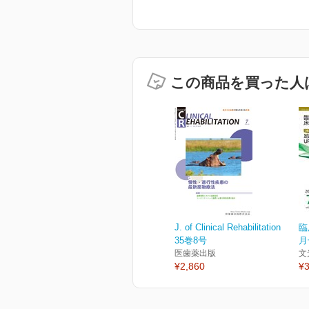
この商品を買った人
J. of Clinical Rehabilitation
臨
35巻8号
月
医歯薬出版
文
¥2,860
¥3