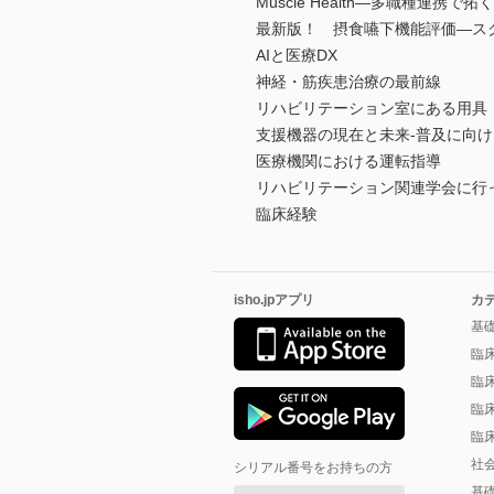
Muscle Health―多職種連携
最新版！ 摂食嚥下機能評価―ス
AIと医療DX
神経・筋疾患治療の最前線
リハビリテーション室にある用具
支援機器の現在と未来-普及に向
医療機関における運転指導
リハビリテーション関連学会に行
臨床経験
isho.jpアプリ
カ
基
臨
臨
臨
臨
社
シリアル番号をお持ちの方
基