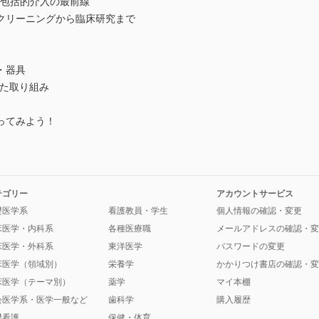
で拓く包括的介入の最前線
クリーニングから臨床研究まで
・器具
けた取り組み
ってみよう！
テゴリー
アカウントサービス
礎医学系
看護教員・学生
個人情報の確認・変更
床医学・内科系
各種医療職
メールアドレスの確認・変
床医学・外科系
東洋医学
パスワードの変更
床医学（領域別）
栄養学
かかりつけ書店の確認・変
床医学（テーマ別）
薬学
マイ本棚
会医学系・医学一般など
歯科学
購入履歴
礎看護
保健・体育