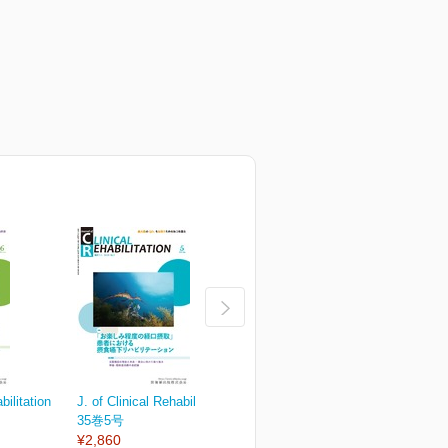
bilitation
J. of Clinical Rehabilitation
J. of Clinical Rehabilitation
J.
35巻5号
35巻4号
3
¥2,860
¥2,860
¥