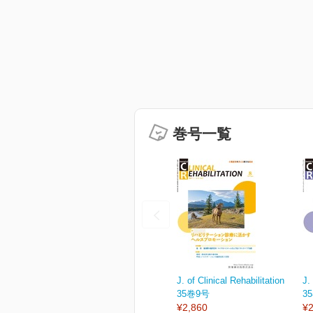
巻号一覧
J. of Clinical Rehabilitation
J.
35巻9号
3
¥2,860
¥2