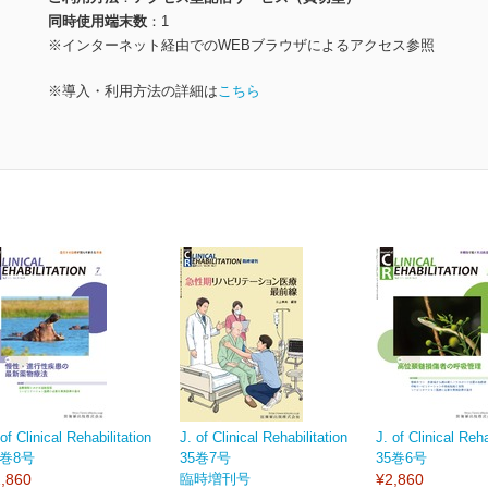
同時使用端末数
1
※インターネット経由でのWEBブラウザによるアクセス参照
※導入・利用方法の詳細は
こちら
 of Clinical Rehabilitation
J. of Clinical Rehabilitation
J. of Clinical Reha
5巻8号
35巻7号
35巻6号
,860
臨時増刊号
¥2,860