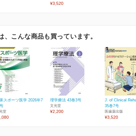
¥3,520
は、こんな商品も買っています。
床スポーツ医学 2026年7
理学療法 43巻3号
J. of Clinical Reha
号
文光堂
35巻7号
¥2,200
光堂
医歯薬出版
,080
¥3,520