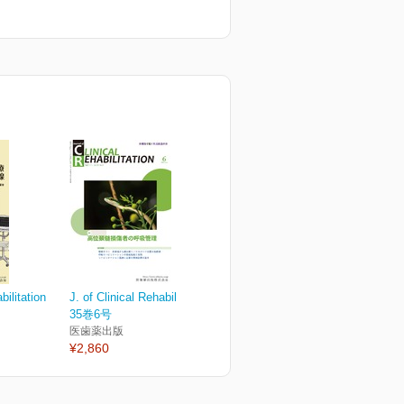
bilitation
J. of Clinical Rehabilitation
35巻6号
医歯薬出版
¥2,860