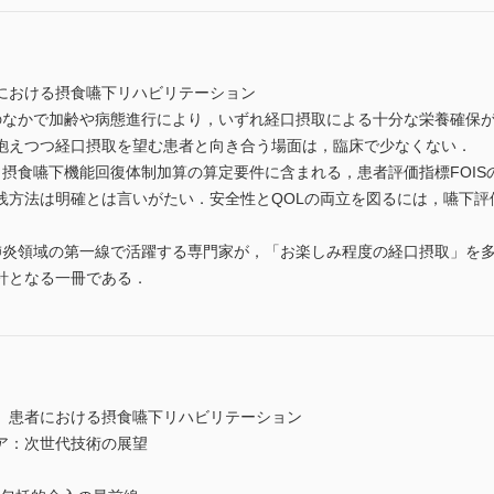
における摂食嚥下リハビリテーション
のなかで加齢や病態進行により，いずれ経口摂取による十分な栄養確保
抱えつつ経口摂取を望む患者と向き合う場面は，臨床で少なくない．
摂食嚥下機能回復体制加算の算定要件に含まれる，患者評価指標FOIS
践方法は明確とは言いがたい．安全性とQOLの両立を図るには，嚥下評
肺炎領域の第一線で活躍する専門家が，「お楽しみ程度の経口摂取」を
針となる一冊である．
」患者における摂食嚥下リハビリテーション
ア：次世代技術の展望