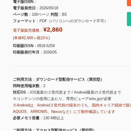
電子版ISBN
電子版発売日
2026/05/18
ページ数
100ページ
判型
B5
フォーマット
PDF（パソコンへのダウンロード不可）
¥2,860
電子版販売価格：
(本体¥2,600＋税10％)
印刷版ISSN
0918-5259
印刷版発行年月
2026/05
ご利用方法
ダウンロード型配信サービス（買切型）
同時使用端末数
2
対応OS
iOS最新の２世代前まで / Android最新の２世代前まで
※コンテンツの使用にあたり、専用ビューアisho.jpが必要
※Androidは、Android２世代前の端末のうち、国内キャリア経由で販
AQUOS、ARROWS、Nexusなど）にて動作確認しています
必要メモリ容量
130 MB以上
ご利用方法
アクセス型配信サービス（買切型）