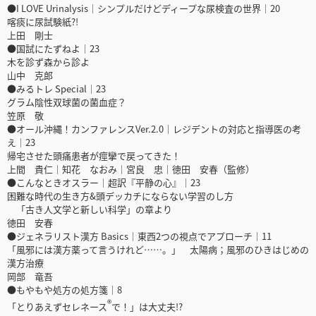
●I LOVE Urinalysis｜シンプルだけどディープな尿検査の世界｜20
喀痰に尿試験紙?!
上田 剛士
●国試にたずねよ｜23
木を診ず森から診よ
山中 克郎
●みるトレ Special｜23
グラム陰性双球菌の菌血症？
笠原 敬
●オール沖縄！カンファレンスVer.2.0｜レジデントの対応と指導医の考
え｜23
帰宅させた頭痛患者が痙攣で戻ってきた！
上間 貴仁｜知花 なおみ｜宮良 忠｜徳田 安春（監修）
●こんなときオスラー｜超訳『平静の心』｜23
困難な時代の生き方&頭デッカチにならない学習のし方
「古き人文学と新しい科学」の章より
徳田 安春
●ジェネラリスト漢方 Basics｜東西2つの視点でアプローチ｜11
「風邪には漢方薬って言うけれど……。」 太陽病；風邪のひきはじめの
漢方治療
岡部 竜吾
●もやもや処方の処方箋｜8
®
「とりあえずセレネース
で！」は大丈夫!?