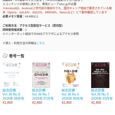
※コンテンツの使用にあたり、専用ビューアisho.jpが必要
※Androidは、Android２世代前の端末のうち、国内キャリア経由で販売されている端
末（Xperia、GALAXY、AQUOS、ARROWS、Nexusなど）にて動作確認しています
必要メモリ容量
64 MB以上
ご利用方法
アクセス型配信サービス（買切型）
同時使用端末数
1
※インターネット経由でのWEBブラウザによるアクセス参照
※導入・利用方法の詳細は
こちら
巻号一覧
総合診療
総合診療
総合診療
総合診療
Vol.36 No.8
Vol.36 No.7
Vol.36 No.6
Vol.36 No.5
2026年 08月号
2026年 07月号
2026年 06月号
2026年 05月号
¥2,860
¥2,860
¥2,860
¥2,860