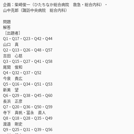
企画：柴崎俊一（ひたちなか総合病院 救急・総合内科）・
山中克郎（諏訪中央病院 総合内科）
問題
解答
［出題者］
Q1・Q17・Q23・Q42・Q44
山口 真
Q2・Q13・Q26・Q48・Q57
吉田 心慈
Q3・Q15・Q27・Q41・Q58
尾関 俊和
Q4・Q32・Q37・Q52
今泉 貴広
Q5・Q16・Q34・Q51・Q53
新美 望
Q6・Q29・Q38・Q45・Q60
長浜 正彦
Q7・Q20・Q36・Q50・Q59
寺下 真帆・冨永 直人
Q8・Q18・Q28・Q35・Q49
渡邉 剛史
Q9・Q25・Q31・Q39・Q56