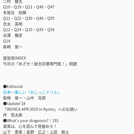
二村 健太
Q10・Q19・Q21・Q40・Q47
多賀谷 知輝
Q11・Q22・Q30・Q46・Q55
志水 英明
Q12・Q24・Q33・Q43・Q54
谷澤 雅彦
Q14
柴崎 俊一
復習用INDEX
今月の「めざせ！総合診療専門医！」問題
●Editorial
日本一楽しい「おしっこドリル」
柴崎 俊一・山中 克郎
●Update’18
「WONCA APR 2019 in Kyoto」へのお誘い
伴 信太郎
●What’s your diagnosis?｜191
真実は、心を読んで見極めろ！
山下 恵実｜長野 広之｜上田 剛士