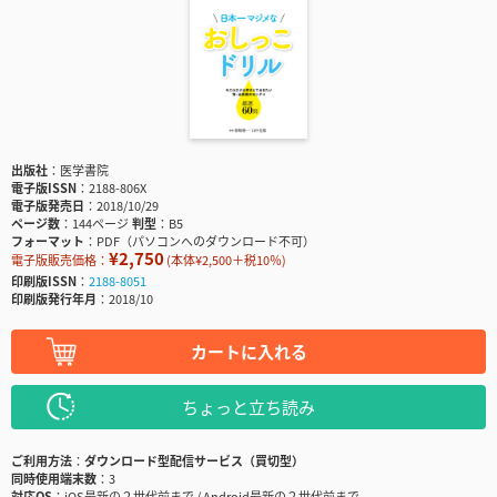
出版社
医学書院
電子版ISSN
2188-806X
電子版発売日
2018/10/29
ページ数
144ページ
判型
B5
フォーマット
PDF（パソコンへのダウンロード不可）
¥2,750
電子版販売価格：
(本体¥2,500＋税10％)
印刷版ISSN
2188-8051
印刷版発行年月
2018/10
カートに入れる
ちょっと立ち読み
ご利用方法
ダウンロード型配信サービス（買切型）
同時使用端末数
3
対応OS
iOS最新の２世代前まで / Android最新の２世代前まで