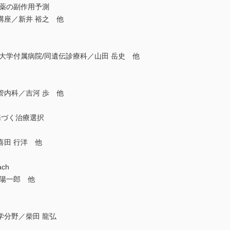
癌薬の副作用予測
講座／新井 裕之 他
大学付属病院/同遺伝診療科／山田 岳史 他
管内科／吉河 歩 他
基づく治療選択
喜田 行洋 他
ch
 陽一郎 他
学分野／柴田 龍弘