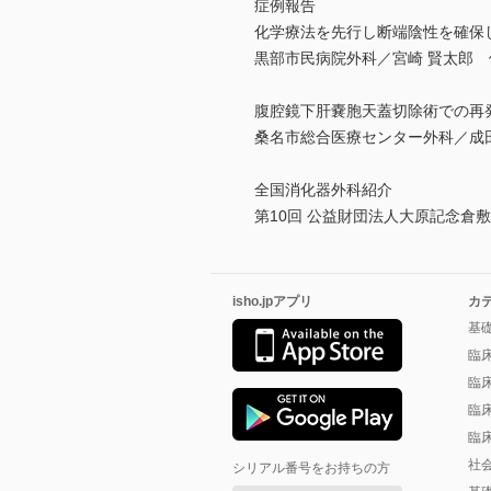
症例報告
化学療法を先行し断端陰性を確保
黒部市民病院外科／宮崎 賢太郎 
腹腔鏡下肝嚢胞天蓋切除術での再発予
桑名市総合医療センター外科／成田
全国消化器外科紹介
第10回 公益財団法人大原記念倉
isho.jpアプリ
カ
基
臨
臨
臨
臨
社
シリアル番号をお持ちの方