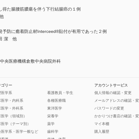
し得た腸腰筋膿瘍を伴う下行結腸癌の１例
他
防に癒着防止材Interceed®貼付が有用であった２例
 潔 他
敷中央医療機構倉敷中央病院外科
テゴリー
アカウントサービス
礎医学系
看護教員・学生
個人情報の確認・変更
床医学・内科系
各種医療職
メールアドレスの確認・変
床医学・外科系
東洋医学
パスワードの変更
床医学（領域別）
栄養学
かかりつけ書店の確認・変
床医学（テーマ別）
薬学
マイ本棚
会医学系・医学一般など
歯科学
購入履歴