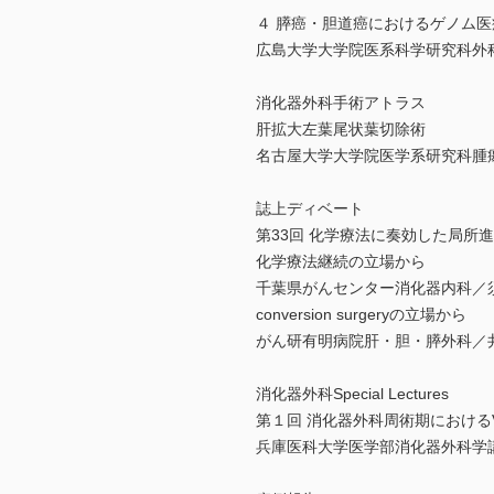
４ 膵癌・胆道癌におけるゲノム医
広島大学大学院医系科学研究科外
消化器外科手術アトラス
肝拡大左葉尾状葉切除術
名古屋大学大学院医学系研究科腫
誌上ディベート
第33回 化学療法に奏効した局所進行切除
化学療法継続の立場から
千葉県がんセンター消化器内科／
conversion surgeryの立場から
がん研有明病院肝・胆・膵外科／
消化器外科Special Lectures
第１回 消化器外科周術期における
兵庫医科大学医学部消化器外科学