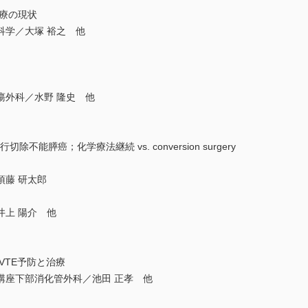
療の現状
科学／大塚 裕之 他
瘍外科／水野 隆史 他
不能膵癌；化学療法継続 vs. conversion surgery
須藤 研太郎
井上 陽介 他
VTE予防と治療
講座下部消化管外科／池田 正孝 他