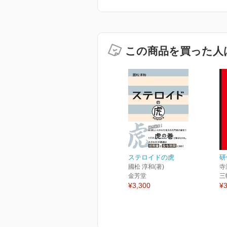
この商品を買った人
ステロイドの虎
研
國松 淳和(著)
寺
金芳堂
三
¥3,300
¥3