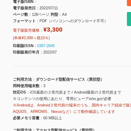
電子版ISBN
電子版発売日
2022/07/11
ページ数
128ページ
判型
A4
フォーマット
PDF（パソコンへのダウンロード不可）
¥3,300
電子版販売価格：
(本体¥3,000＋税10％)
印刷版ISSN
0387-2645
印刷版発行年月
2022/07
ご利用方法
ダウンロード型配信サービス（買切型）
同時使用端末数
3
対応OS
iOS最新の２世代前まで / Android最新の２世代前まで
※コンテンツの使用にあたり、専用ビューアisho.jpが必要
※Androidは、Android２世代前の端末のうち、国内キャリア経由で販
AQUOS、ARROWS、Nexusなど）にて動作確認しています
必要メモリ容量
60 MB以上
ご利用方法
アクセス型配信サービス（買切型）