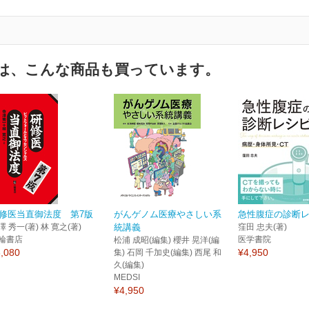
は、こんな商品も買っています。
修医当直御法度 第7版
がんゲノム医療やさしい系
急性腹症の診断
澤 秀一(著) 林 寛之(著)
統講義
窪田 忠夫(著)
輪書店
医学書院
松浦 成昭(編集) 櫻井 晃洋(編
,080
¥4,950
集) 石岡 千加史(編集) 西尾 和
久(編集)
MEDSI
¥4,950