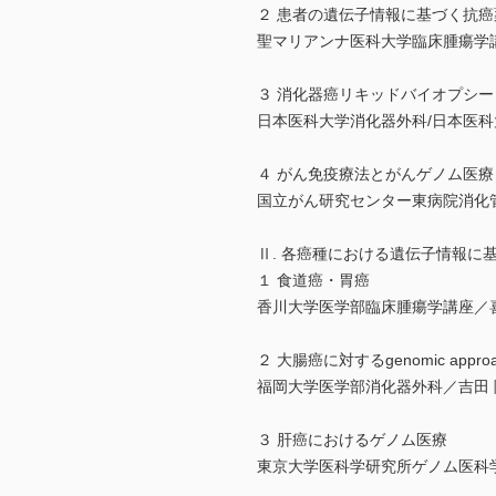
２ 患者の遺伝子情報に基づく抗
聖マリアンナ医科大学臨床腫瘍学
３ 消化器癌リキッドバイオプシー
日本医科大学消化器外科/日本医科
４ がん免疫療法とがんゲノム医療
国立がん研究センター東病院消化
Ⅱ. 各癌種における遺伝子情報に
１ 食道癌・胃癌
香川大学医学部臨床腫瘍学講座／
２ 大腸癌に対するgenomic approa
福岡大学医学部消化器外科／吉田
３ 肝癌におけるゲノム医療
東京大学医科学研究所ゲノム医科