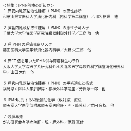
＜特集：IPMN診療の新知見＞
１ 膵管内乳頭粘液性腫瘍（IPMN）の悪性診断
和歌山県立医科大学消化器内科（内科学第二講座）／川路 祐輝 他
２ 膵管内乳頭粘液性腫瘍（IPMN）の悪性予測因子
千葉大学大学院医学研究院臓器制御外科学／三島 敬 他
３ 膵IPMN の膵癌発症リスク
藤田医科大学医学部消化器内科学／大野 栄三郎 他
４ 膵CT 値を用いたIPMN併存膵癌発生の予測
大阪大学大学院医学系研究科外科系臨床医学専攻外科学講座消化器外科
学／山田 大作 他
５ 膵管内乳頭粘液性腫瘍（IPMN）の手術適応と術式
福島県立医科大学肝胆膵・移植外科学講座／芳賀淳一郎 他
６ IPMNに対する術後補助化学（放射線）療法
順天堂大学医学部附属順天堂医院肝・胆・膵外科／武田 良祝 他
７ 残膵再発
がん研究会有明病院肝・胆・膵外科／伊藤 寛倫