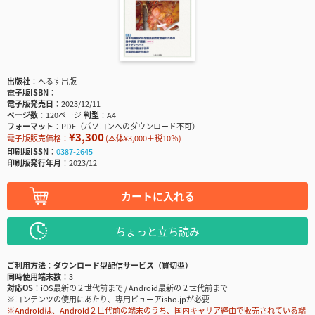
出版社
へるす出版
電子版ISBN
電子版発売日
2023/12/11
ページ数
120ページ
判型
A4
フォーマット
PDF（パソコンへのダウンロード不可）
¥3,300
電子版販売価格：
(本体¥3,000＋税10％)
印刷版ISSN
0387-2645
印刷版発行年月
2023/12
カートに入れる
ちょっと立ち読み
ご利用方法
ダウンロード型配信サービス（買切型）
同時使用端末数
3
対応OS
iOS最新の２世代前まで / Android最新の２世代前まで
※コンテンツの使用にあたり、専用ビューアisho.jpが必要
※Androidは、Android２世代前の端末のうち、国内キャリア経由で販売されている端