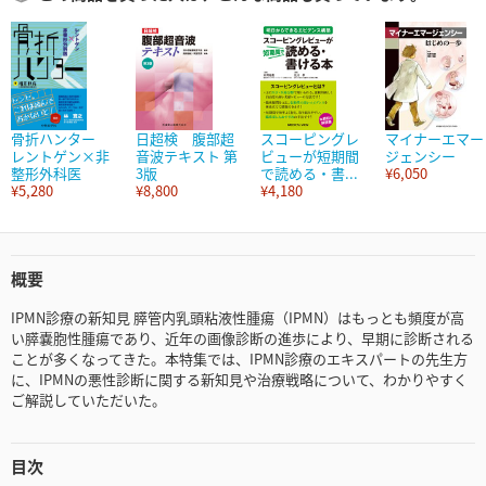
骨折ハンター
日超検 腹部超
スコーピングレ
マイナーエマー
レントゲン×非
音波テキスト 第
ビューが短期間
ジェンシー
整形外科医
3版
で読める・書...
¥6,050
¥5,280
¥8,800
¥4,180
概要
IPMN診療の新知見 膵管内乳頭粘液性腫瘍（IPMN）はもっとも頻度が高
い膵嚢胞性腫瘍であり、近年の画像診断の進歩により、早期に診断される
ことが多くなってきた。本特集では、IPMN診療のエキスパートの先生方
に、IPMNの悪性診断に関する新知見や治療戦略について、わかりやすく
ご解説していただいた。
目次