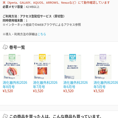
末（Xperia、GALAXY、AQUOS、ARROWS、Nexusなど）にて動作確認しています
必要メモリ容量
42 MB以上
ご利用方法
アクセス型配信サービス（買切型）
同時使用端末数
1
※インターネット経由でのWEBブラウザによるアクセス参照
※導入・利用方法の詳細は
こちら
巻号一覧
消化器外科2026
消化器外科2026
消化器外科2026
消化器外科2026
年8月号
年7月号
年6月号
年5月号
¥3,520
¥3,520
¥3,520
¥3,520
この商品を買った人は、こんな商品も買っています。