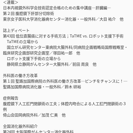
＜連載＞
日本内視鏡外科学会技術認定合格のための集中講座―肝臓編―
第２回 腹腔鏡下肝部分切除術
東京女子医科大学消化器病センター消化器・一般外科／大目 祐介 他
誌上ディベート
第43回 低位直腸癌に対する手術方法；TaTME vs. ロボット支援下手術
TaTMEの立場から
国立がん研究センター東病院大腸外科/同病院企画戦略局国際戦略室・
臨床研究企画部研究企画室／塚田祐一郎 他
ロボット支援下手術の立場から
静岡県立静岡がんセンター大腸外科／前田 周良 他
外科医の働き方改革
第１回 聖路加国際病院の外科医の働き方改革─ピンチをチャンスに！─
聖路加国際病院消化器・一般外科／鈴木 研裕
症例報告
腹腔鏡下人工肛門閉鎖術の工夫；体腔内吻合による人工肛門閉鎖術の３
例
倚山会田岡病院外科／加茂 仁美 他
全国消化器外科紹介
第24回 大阪国際がんセンター消化器外科