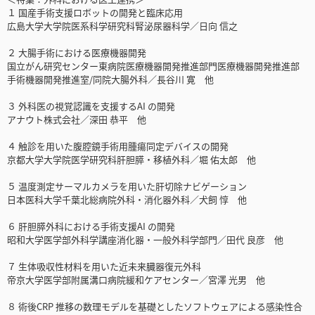
１ 国産手術支援ロボットの開発と臨床応用
広島大学大学院医系科学研究科腎泌尿器科学／日向 信之
２ 大腸手術における医療機器開発
国立がん研究センター東病院医療機器開発推進部門医療機器開発推進部
手術機器開発推進室/同院大腸外科／長谷川 寛 他
３ 外科医の視覚認識を支援するAI の開発
アナウト株式会社／深田 恭平 他
４ 触診を用いた腹腔鏡手術用腫瘍同定デバイスの開発
京都大学大学院医学研究科肝胆膵・移植外科／堀 佑太郎 他
５ 温度測定サーマルカメラを用いた肝切除ナビゲーション
日本医科大学千葉北総病院外科・消化器外科／犬飼 惇 他
６ 肝胆膵外科における手術支援AI の開発
昭和大学医学部外科学講座消化器・一般外科学部門／田代 良彦 他
７ 生体吸収性材料を用いた近未来臓器復元外科
帝京大学医学部附属溝口病院緩和ケアセンター／宮澤 光男 他
８ 術後CRP 推移の数理モデルを基礎としたソフトウェアによる感染性合