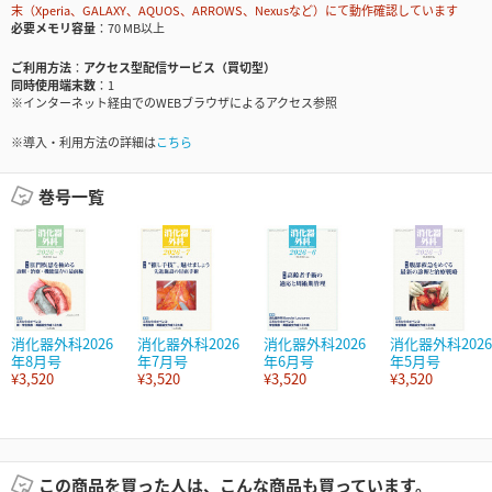
末（Xperia、GALAXY、AQUOS、ARROWS、Nexusなど）にて動作確認しています
必要メモリ容量
70 MB以上
ご利用方法
アクセス型配信サービス（買切型）
同時使用端末数
1
※インターネット経由でのWEBブラウザによるアクセス参照
※導入・利用方法の詳細は
こちら
巻号一覧
消化器外科2026
消化器外科2026
消化器外科2026
消化器外科2026
年8月号
年7月号
年6月号
年5月号
¥3,520
¥3,520
¥3,520
¥3,520
この商品を買った人は、こんな商品も買っています。