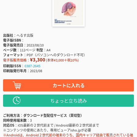
出版社
へるす出版
電子版ISBN
電子版発売日
2023/08/10
ページ数
112ページ
判型
A4
フォーマット
PDF（パソコンへのダウンロード不可）
¥3,300
電子版販売価格：
(本体¥3,000＋税10％)
印刷版ISSN
0387-2645
印刷版発行年月
2023/08
カートに入れる
ちょっと立ち読み
ご利用方法
ダウンロード型配信サービス（買切型）
同時使用端末数
3
対応OS
iOS最新の２世代前まで / Android最新の２世代前まで
※コンテンツの使用にあたり、専用ビューアisho.jpが必要
※Androidは、Android２世代前の端末のうち、国内キャリア経由で販売されている端