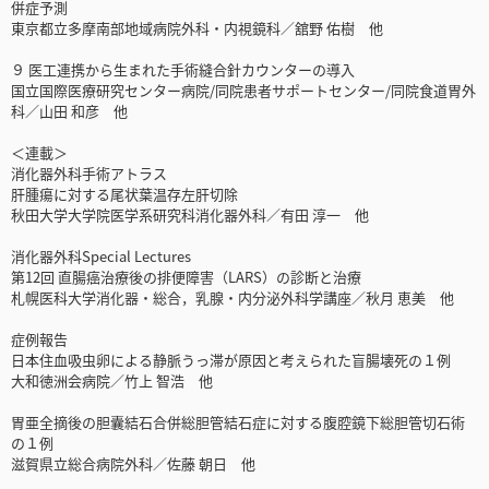
併症予測
東京都立多摩南部地域病院外科・内視鏡科／舘野 佑樹 他
９ 医工連携から生まれた手術縫合針カウンターの導入
国立国際医療研究センター病院/同院患者サポートセンター/同院食道胃外
科／山田 和彦 他
＜連載＞
消化器外科手術アトラス
肝腫瘍に対する尾状葉温存左肝切除
秋田大学大学院医学系研究科消化器外科／有田 淳一 他
消化器外科Special Lectures
第12回 直腸癌治療後の排便障害（LARS）の診断と治療
札幌医科大学消化器・総合，乳腺・内分泌外科学講座／秋月 恵美 他
症例報告
日本住血吸虫卵による静脈うっ滞が原因と考えられた盲腸壊死の１例
大和徳洲会病院／竹上 智浩 他
胃亜全摘後の胆囊結石合併総胆管結石症に対する腹腔鏡下総胆管切石術
の１例
滋賀県立総合病院外科／佐藤 朝日 他