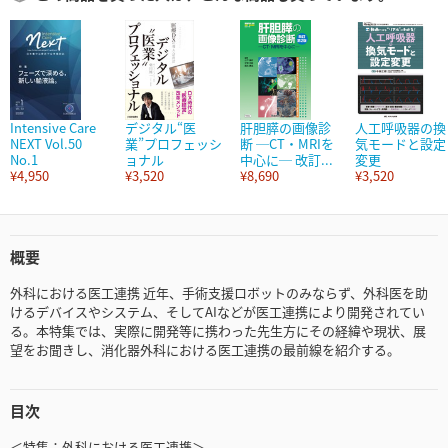
Intensive Care
デジタル“医
肝胆膵の画像診
人工呼吸器の換
NEXT Vol.50
業”プロフェッシ
断 ─CT・MRIを
気モードと設定
No.1
ョナル
中心に─ 改訂...
変更
¥4,950
¥3,520
¥8,690
¥3,520
概要
外科における医工連携 近年、手術支援ロボットのみならず、外科医を助
けるデバイスやシステム、そしてAIなどが医工連携により開発されてい
る。本特集では、実際に開発等に携わった先生方にその経緯や現状、展
望をお聞きし、消化器外科における医工連携の最前線を紹介する。
目次
＜特集：外科における医工連携＞