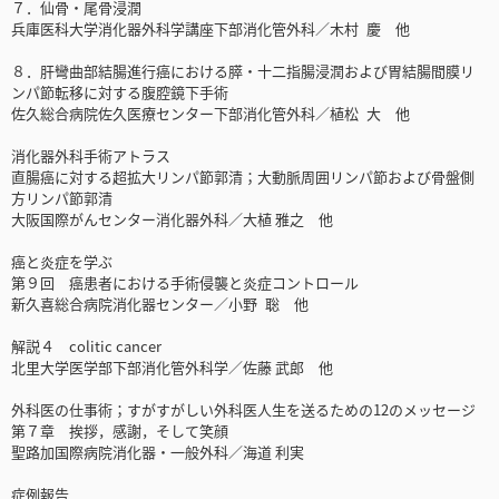
７．仙骨・尾骨浸潤
兵庫医科大学消化器外科学講座下部消化管外科／木村 慶 他
８．肝彎曲部結腸進行癌における膵・十二指腸浸潤および胃結腸間膜リ
ンパ節転移に対する腹腔鏡下手術
佐久総合病院佐久医療センター下部消化管外科／植松 大 他
消化器外科手術アトラス
直腸癌に対する超拡大リンパ節郭清；大動脈周囲リンパ節および骨盤側
方リンパ節郭清
大阪国際がんセンター消化器外科／大植 雅之 他
癌と炎症を学ぶ
第９回 癌患者における手術侵襲と炎症コントロール
新久喜総合病院消化器センター／小野 聡 他
解説４ colitic cancer
北里大学医学部下部消化管外科学／佐藤 武郎 他
外科医の仕事術；すがすがしい外科医人生を送るための12のメッセージ
第７章 挨拶，感謝，そして笑顔
聖路加国際病院消化器・一般外科／海道 利実
症例報告