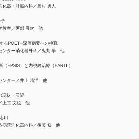
消化器・肝臓内科／島村 勇人
ーチ
学教室／阿部 展次 他
するPOET─深層病変への挑戦
センター消化器外科／鬼丸 学 他
（EPSIS）と内視鏡治療（EARTh）
センター／井上 晴洋 他
）の現状・展望
／上堂 文也 他
応用
込病院消化器内科／後藤 修 他