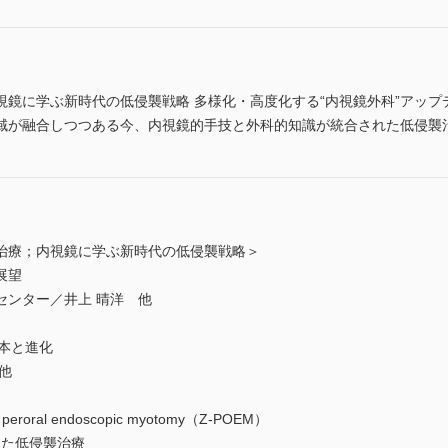
視鏡に学ぶ新時代の低侵襲戦略 多様化・高度化する“内視鏡外科”アッ
域が融合しつつある今、内視鏡的手技と外科的知識が統合された低侵襲
治療；内視鏡に学ぶ新時代の低侵襲戦略＞
展望
センター／井上 晴洋 他
基本と進化
他
oral endoscopic myotomy（Z-POEM）
応用した低侵襲治療