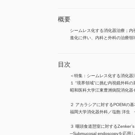
概要
シームレス化する消化器治療；内
進化に伴い、内科と外科の治療領
目次
＜特集：シームレス化する消化器
１ “境界領域”に挑む内視鏡外科の
昭和医科大学江東豊洲病院消化器
２ アカラシアに対するPOEMの
福岡大学消化器外科／塩飽 洋生 
３ 咽頭食道憩室に対するZenker’s per
─Submucosal endoscopyを