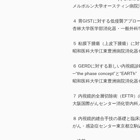
メルボルン大学オースティン病院
４ 胃GISTに対する低侵襲アプロ
杏林大学医学部消化器・一般外科
５ 粘膜下腫瘍（上皮下腫瘍）に対
昭和医科大学江東豊洲病院消化器
６ GERDに対する新しい内視鏡診断
─“the phase concept”と“EARTh”
昭和医科大学江東豊洲病院消化器
７ 内視鏡的全層切除術（EFTR
大阪国際がんセンター消化管内科
８ 内視鏡的縫合手技の基礎と臨床
がん・感染症センター東京都立駒