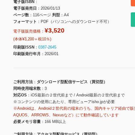
電子版ISBN
電子版発売日
2026/01/13
ページ数
116ページ
判型
A4
フォーマット
PDF（パソコンへのダウンロード不可）
¥3,520
電子版販売価格：
(本体¥3,200＋税10％)
印刷版ISSN
0387-2645
印刷版発行年月
2026/01
ご利用方法
ダウンロード型配信サービス（買切型）
同時使用端末数
3
対応OS
iOS最新の２世代前まで / Android最新の２世代前まで
※コンテンツの使用にあたり、専用ビューアisho.jpが必要
※Androidは、Android２世代前の端末のうち、国内キャリア経由で販
AQUOS、ARROWS、Nexusなど）にて動作確認しています
必要メモリ容量
166 MB以上
ご利用方法
アクセス型配信サービス（買切型）