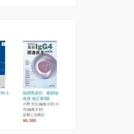
No.1
臨床医必読 最新IgG4関連
疾患 改訂第3版
川野 充弘(編集主幹) 中村 誠
司(編集主幹)
診断と治療社
¥6,380