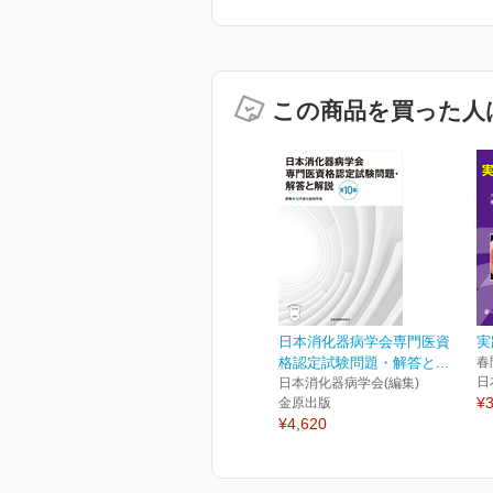
この商品を買った人
日本消化器病学会専門医資
実
格認定試験問題・解答と...
春
日
日本消化器病学会(編集)
¥3
金原出版
¥4,620