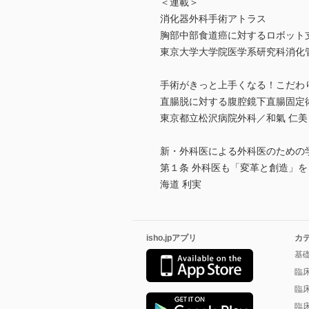
＜連載＞
消化器外科手術アトラス
胸部中部食道癌に対するロボット
東京大学大学院医学系研究科消化
手術がきっと上手くなる！こだわ
直腸脱に対する腹腔鏡下直腸固定
東京都立松沢病院外科／和氣 仁美
新・外科医による外科医のための
第１条 外科医も「変革と創造」を
海道 利実
isho.jpアプリ
カ
基
臨
臨
臨