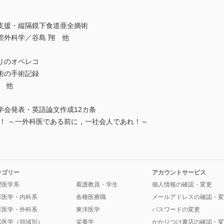
支援・縦隔鏡下食道亜全摘術
管外科学／谷島 翔 他
りのオペレコ
術の手術記録
 他
学会発表・英語論文作成12カ条
！ ～一外科医である前に，一社会人であれ！～
テゴリー
アカウントサービス
礎医学系
看護教員・学生
個人情報の確認・変更
床医学・内科系
各種医療職
メールアドレスの確認・変
床医学・外科系
東洋医学
パスワードの変更
床医学（領域別）
栄養学
かかりつけ書店の確認・変