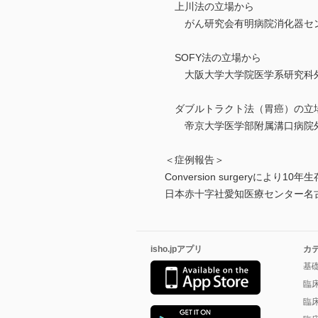
上川法の立場から
がん研究会有明病院消化器セン
SOFY法の立場から
大阪大学大学院医学系研究科外
ダブルトラクト法（胃癌）の立
帝京大学医学部附属溝口病院外
＜症例報告＞
Conversion surgeryに
日本赤十字社愛知医療センター名
isho.jpアプリ
カ
基
臨
臨