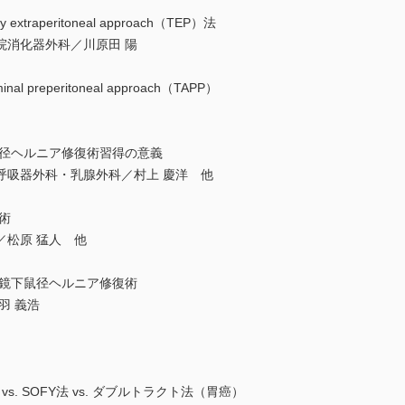
traperitoneal approach（TEP）法
院消化器外科／川原田 陽
 preperitoneal approach（TAPP）
鼠径ヘルニア修復術習得の意義
呼吸器外科・乳腺外科／村上 慶洋 他
術
／松原 猛人 他
腔鏡下鼠径ヘルニア修復術
羽 義浩
. SOFY法 vs. ダブルトラクト法（胃癌）