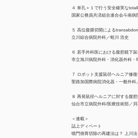
４ 単孔＋１で行う安全確実なtotally ex
国家公務員共済組合連合会斗南病
５ 高位腹膜切開によるtransabdominal
立川綜合病院外科／蛭川 浩史
６ 若手外科医における腹腔鏡下
市立旭川病院外科・消化器外科・
７ ロボット支援鼠径ヘルニア修復
聖路加国際病院消化器・一般外科
８ 再発鼠径ヘルニアに対する腹
仙台市立病院外科/医療技術部／貝
＜連載＞
誌上ディベート
噴門側胃切除の再建法は？ 上川法 vs