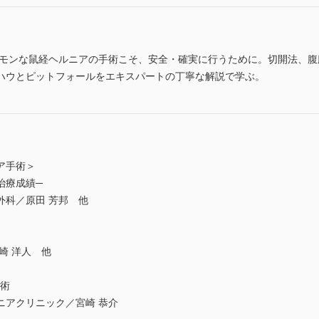
モンな鼠経ヘルニアの手術こそ、安全・確実に行うために。切開法、腹腔
ハウとピットフォールをエキスパートの丁寧な解説で学ぶ。
ア手術＞
治療成績─
外科／原田 芳邦 他
崎 洋人 他
手術
ニアクリニック／宮崎 恭介