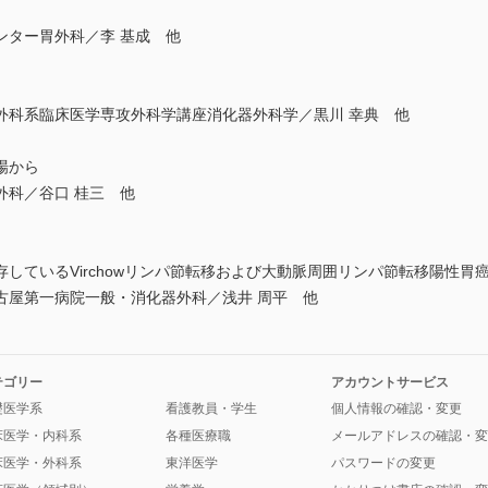
ター胃外科／李 基成 他
科系臨床医学専攻外科学講座消化器外科学／黒川 幸典 他
場から
科／谷口 桂三 他
より10年生存しているVirchowリンパ節転移および大動脈周囲リンパ節転移陽性胃
古屋第一病院一般・消化器外科／浅井 周平 他
テゴリー
アカウントサービス
礎医学系
看護教員・学生
個人情報の確認・変更
床医学・内科系
各種医療職
メールアドレスの確認・変
床医学・外科系
東洋医学
パスワードの変更