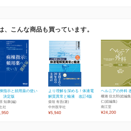
は、こんな商品も買っています。
棟指示と頻用薬の使い
より理解を深める！体液電
ヘルニアの外科 
 決定版
解質異常と輸液 改訂4版
柵瀨 信太郎(総編集)
仁(総編集)
原 知康(編)
柴垣 有吾(著)
南江堂
土社
中外医学社
¥24,200
,950
¥5,940