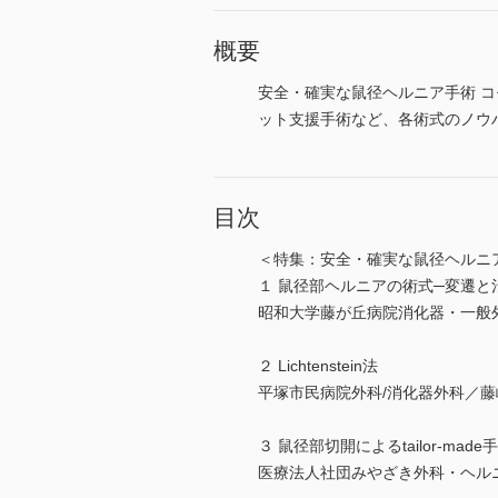
概要
安全・確実な鼠径ヘルニア手術 コ
ット支援手術など、各術式のノウ
目次
＜特集：安全・確実な鼠径ヘルニ
１ 鼠径部ヘルニアの術式─変遷と
昭和大学藤が丘病院消化器・一般
２ Lichtenstein法
平塚市民病院外科/消化器外科／藤
３ 鼠径部切開によるtailor-made
医療法人社団みやざき外科・ヘル