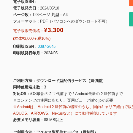
電子版ISBN
電子版発売日
2024/05/10
ページ数
128ページ
判型
A4
フォーマット
PDF（パソコンへのダウンロード不可）
¥3,300
電子版販売価格：
(本体¥3,000＋税10％)
印刷版ISSN
0387-2645
印刷版発行年月
2024/05
ご利用方法
ダウンロード型配信サービス（買切型）
同時使用端末数
3
対応OS
iOS最新の２世代前まで / Android最新の２世代前まで
※コンテンツの使用にあたり、専用ビューアisho.jpが必要
※Androidは、Android２世代前の端末のうち、国内キャリア経由で販
AQUOS、ARROWS、Nexusなど）にて動作確認しています
必要メモリ容量
88 MB以上
ご利用方法
アクセス型配信サービス（買切型）