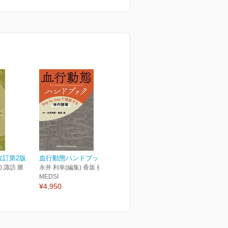
改訂第2版
血行動態ハンドブック
 諏訪 勝
永井 利幸(編集) 香坂 俊(編集)
MEDSI
¥4,950