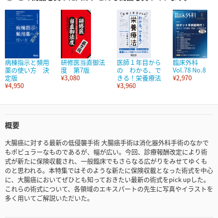
病棟指示と頻用
研修医当直御法
医師１年目から
臨床外科
薬の使い方 決
度 第7版
の わかる、で
Vol.78 No.8
定版
¥3,080
きる！栄養療法
¥2,970
¥4,950
¥3,960
概要
大腸癌に対する最新の低侵襲手術 大腸癌手術は消化器外科手術のなかで
もポピュラーなものであるが、幅が広い。今回、診療報酬改定により術
式が新たに保険収載され、一般臨床でもさらなる広がりをみせてゆくも
のと思われる。本特集ではそのような新たに保険収載となった術式を中心
に、大腸癌においてぜひとも知っておきたい最新の術式をpick upした。
これらの術式について、各領域のエキスパートの先生に写真やイラストを
多く用いてご解説いただいた。