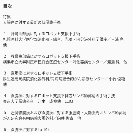
目次
特集
大腸癌に対する最新の低侵襲手術
１ 肝彎曲部癌に対するロボット支援下手術
札幌医科大学医学部消化器・総合，乳腺・内分泌外科学講座／三浦 亮
他
２ 脾彎曲部癌に対するロボット支援下手術
横浜市立大学附属市民総合医療センター消化器病センター／渡邉 純 他
３ 直腸癌に対するロボット支援下手術
厚生連高岡病院消化器外科/同病院総合的がん診療センター／小竹 優範
他
４ 直腸癌に対するロボット支援下側方リンパ節郭清の手術手技
東京大学腫瘍外科 江本 成伸他 1103
５ 左側結腸癌および直腸癌に対する腹腔鏡下大動脈周囲リンパ節郭清
がん研究会有明病院大腸外科／向井 俊貴 他
６ 直腸癌に対するTaTME