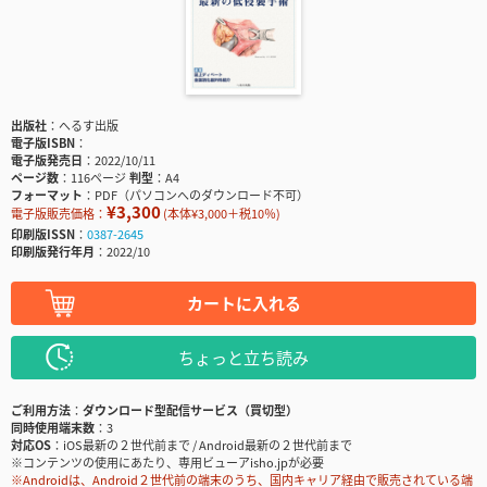
出版社
へるす出版
電子版ISBN
電子版発売日
2022/10/11
ページ数
116ページ
判型
A4
フォーマット
PDF（パソコンへのダウンロード不可）
¥3,300
電子版販売価格：
(本体¥3,000＋税10％)
印刷版ISSN
0387-2645
印刷版発行年月
2022/10
カートに入れる
ちょっと立ち読み
ご利用方法
ダウンロード型配信サービス（買切型）
同時使用端末数
3
対応OS
iOS最新の２世代前まで / Android最新の２世代前まで
※コンテンツの使用にあたり、専用ビューアisho.jpが必要
※Androidは、Android２世代前の端末のうち、国内キャリア経由で販売されている端