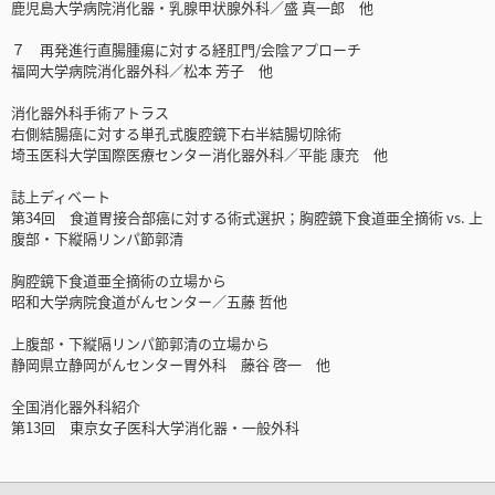
鹿児島大学病院消化器・乳腺甲状腺外科／盛 真一郎 他
７ 再発進行直腸腫瘍に対する経肛門/会陰アプローチ
福岡大学病院消化器外科／松本 芳子 他
消化器外科手術アトラス
右側結腸癌に対する単孔式腹腔鏡下右半結腸切除術
埼玉医科大学国際医療センター消化器外科／平能 康充 他
誌上ディベート
第34回 食道胃接合部癌に対する術式選択；胸腔鏡下食道亜全摘術 vs. 上
腹部・下縦隔リンパ節郭清
胸腔鏡下食道亜全摘術の立場から
昭和大学病院食道がんセンター／五藤 哲他
上腹部・下縦隔リンパ節郭清の立場から
静岡県立静岡がんセンター胃外科 藤谷 啓一 他
全国消化器外科紹介
第13回 東京女子医科大学消化器・一般外科