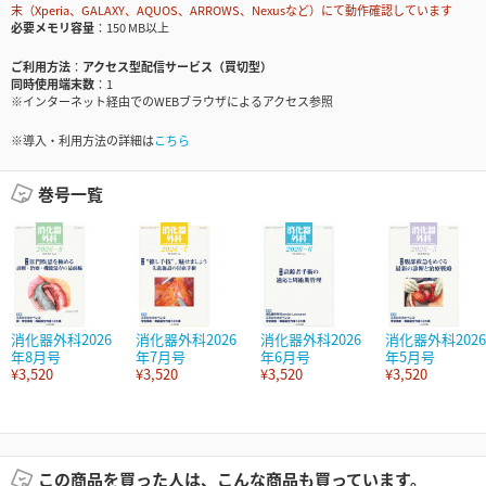
末（Xperia、GALAXY、AQUOS、ARROWS、Nexusなど）にて動作確認しています
必要メモリ容量
150 MB以上
ご利用方法
アクセス型配信サービス（買切型）
同時使用端末数
1
※インターネット経由でのWEBブラウザによるアクセス参照
※導入・利用方法の詳細は
こちら
巻号一覧
消化器外科2026
消化器外科2026
消化器外科2026
消化器外科2026
年8月号
年7月号
年6月号
年5月号
¥3,520
¥3,520
¥3,520
¥3,520
この商品を買った人は、こんな商品も買っています。