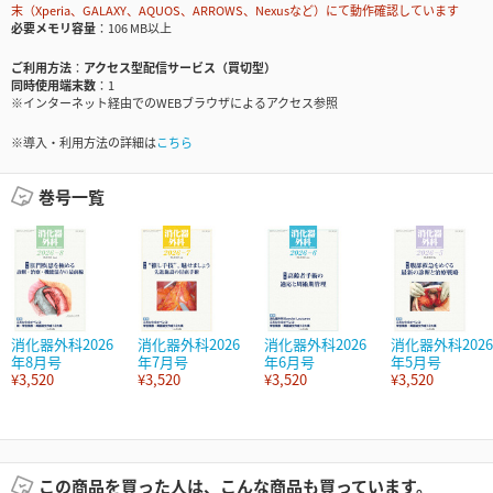
末（Xperia、GALAXY、AQUOS、ARROWS、Nexusなど）にて動作確認しています
必要メモリ容量
106 MB以上
ご利用方法
アクセス型配信サービス（買切型）
同時使用端末数
1
※インターネット経由でのWEBブラウザによるアクセス参照
※導入・利用方法の詳細は
こちら
巻号一覧
消化器外科2026
消化器外科2026
消化器外科2026
消化器外科2026
年8月号
年7月号
年6月号
年5月号
¥3,520
¥3,520
¥3,520
¥3,520
この商品を買った人は、こんな商品も買っています。