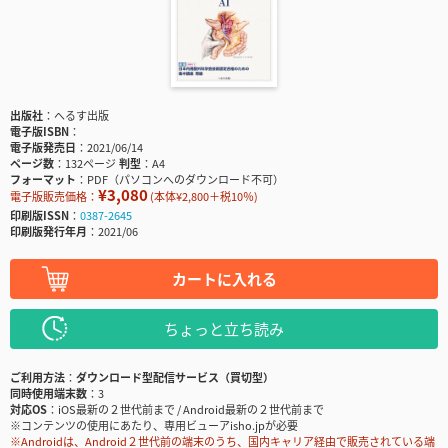
出版社
へるす出版
電子版ISBN
電子版発売日
2021/06/14
ページ数
132ページ
判型
A4
フォーマット
PDF（パソコンへのダウンロード不可）
¥3,080
電子版販売価格：
(本体¥2,800＋税10％)
印刷版ISSN
0387-2645
印刷版発行年月
2021/06
カートに入れる
ちょっと立ち読み
ご利用方法
ダウンロード型配信サービス（買切型）
同時使用端末数
3
対応OS
iOS最新の２世代前まで / Android最新の２世代前まで
※コンテンツの使用にあたり、専用ビューアisho.jpが必要
※Androidは、Android２世代前の端末のうち、国内キャリア経由で販売されている端