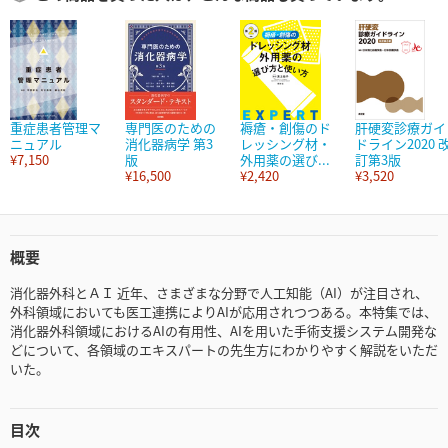
重症患者管理マ
専門医のための
褥瘡・創傷のド
肝硬変診療ガイ
ニュアル
消化器病学 第3
レッシング材・
ドライン2020 
¥7,150
版
外用薬の選び...
訂第3版
¥16,500
¥2,420
¥3,520
概要
消化器外科とＡＩ 近年、さまざまな分野で人工知能（AI）が注目され、
外科領域においても医工連携によりAIが応用されつつある。本特集では、
消化器外科領域におけるAIの有用性、AIを用いた手術支援システム開発な
どについて、各領域のエキスパートの先生方にわかりやすく解説をいただ
いた。
目次