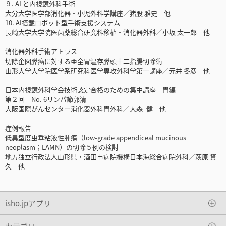
９. AI と内視鏡外科手術
大分大学医学部消化器・小児外科学講座／猪股 雅史 他
10. AI搭載ロボット型手術支援システム
長崎大学大学院医歯薬総合研究科移植・消化器外科／小坂 太一郎 他
消化器外科手術アトラス
切除企図膵癌に対する亜全胃温存膵頭十二指腸切除術
山形大学大学院医学系研究科医学専攻外科学第一講座／元井 冬彦 他
日本内視鏡外科学会技術認定合格のための集中講座―胃編―
第２回 No. 6リンパ節郭清
大阪国際がんセンター消化器外科胃外科／大森 健 他
症例報告
低異型度虫垂粘液性腫瘍（low-grade appendiceal mucinous
neoplasm；LAMN）の切除５例の検討
地方独立行政法人山形県・酒田市病院機構日本海総合病院外科／萩原 資
久 他
isho.jpアプリ