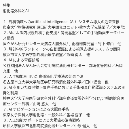
特集
消化器外科とAI
１ .外科領域へのartificial intelligence（AI）システム導入の近未来像
東京大学物性研究所原田研大平開発ユニット/熊本大学先端薬学／大平 猛
２. AIによる内視鏡外科手術支援と開発基盤としての手術動画データベー
ス構築
国立がん研究センター東病院大腸外科/手術機器開発室／竹下 修由 他
３. 解剖学的ランドマークの自動認識による視覚支援AIシステムの開発
横浜市立大学医学部外科治療学教室／熊頭 勇太 他
４. AI による胃癌診断
公益財団法人がん研究会有明病院消化器センター上部消化管内科／石岡
充彬 他
５. 人工知能を用いた食道癌化学療法の効果予測
名古屋市立大学大学院医学研究科消化器外科学／田中 達也 他
６. AI を用いた腹腔鏡下胃癌手術における手術器具自動認識システムの開
発と利用
神戸大学大学院医学研究科外科学講座食道胃腸外科学分野/北播磨総合医
療センター外科／山崎 悠太 他
７. AI ナビゲーションによる大腸癌手術
東京女子医科大学消化器・一般外科／番場 嘉子 他
８. 人工知能サポートによる大腸癌の治療戦略
昭和大学横浜市北部病院消化器センター／中原 健太 他