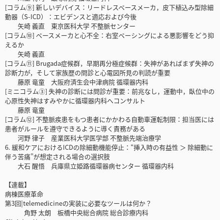
[コラム⑨] 新しいデバイス：リードレスペースメーカ，皮下植込み型除細
動器（S-ICD）：エビデンスと適応および今後
矢崎 義直 東京医科大学 不整脈センター
[コラム⑩] ペースメーカと心不全：右室ペーシングによる悪影響をどう抑
えるか
矢崎 義直
[コラム⑪] Brugada症候群，早期再分極症候群：失神があればまず失神の
診断力が，そして家族歴の問診と心電図所見の判読が重要
藤原 竜童 大阪府済生会中津病院 循環器内科
[ミニコラム③] 失神の診断には問診が重要：前兆なし，運動中，臥位中の
心原性失神はすみやかに循環器内科へコンサルト
藤原 竜童
[コラム⑫] 不整脈疾患をもつ患者にかかわる自動車運転制限：担当医には
患者がルールを遵守できるように導く責務がある
河野 律子 産業医科大学医学部 不整脈先端治療学
6. 緩和ケアにおけるICDの除細動機能停止：“挿入時の有益性 ＞ 除細動に
伴う苦痛”が想定される場合の選択肢
大石 醒悟 兵庫県立姫路循環器病センター 循環器内科
【連載】
病棟医療革命
第3回|telemedicineの実装に必要なツールは何か？
角野 太朗 板橋中央総合病院 総合診療内科