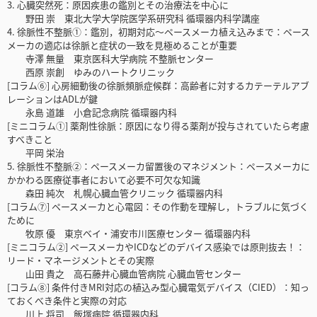
3. 心臓突然死：原因疾患の鑑別とその治療法を中心に
野田 崇 東北大学大学院医学系研究科 循環器内科学講座
4. 徐脈性不整脈①：鑑別，初期対応～ペースメーカ植え込みまで：ペース
メーカの適応は徐脈と症状の一致を見極めることが重要
寺澤 無量 東京医科大学病院 不整脈センター
西原 崇創 ゆみのハートクリニック
[コラム⑥] 心房細動後の徐脈頻脈症候群：高齢者に対するカテーテルアブ
レーションはADLが鍵
永島 道雄 小倉記念病院 循環器内科
[ミニコラム①] 薬剤性徐脈：原因になり得る薬剤が投与されていたら考慮
すべきこと
平岡 栄治
5. 徐脈性不整脈②：ペースメーカ留置後のマネジメント：ペースメーカに
かかわる医療従事者において必要不可欠な知識
森田 純次 札幌心臓血管クリニック 循環器内科
[コラム⑦] ペースメーカと心電図：その作動を理解し，トラブルに気づく
ために
牧原 優 東京ベイ・浦安市川医療センター 循環器内科
[ミニコラム②] ペースメーカやICDなどのデバイス感染では原則抜去！：
リード・マネージメントとその実際
山田 貴之 高石藤井心臓血管病院 心臓血管センター
[コラム⑧] 条件付きMRI対応の植込み型心臓電気デバイス（CIED）：知っ
ておくべき条件と実際の対応
川上 将司 飯塚病院 循環器内科