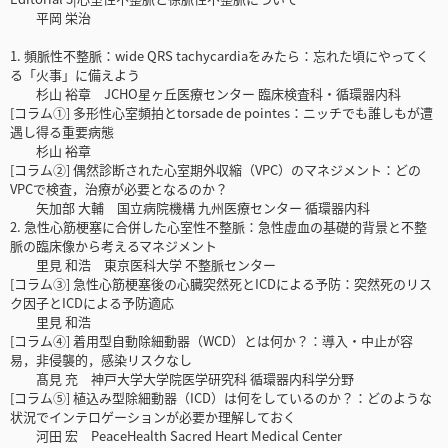
平岡 栄治
1. 頻脈性不整脈：wide QRS tachycardiaをみたら：忘れた頃にやってく
る「火事」に備えよう
杉山 裕章 JCHO星ヶ丘医療センター 臨床検査科・循環器内科
[コラム①] 多形性心室頻拍とtorsade de pointes：ニッチでも誰しもが遭
遇し得る重要病態
杉山 裕章
[コラム②] 偶然診断された心室期外収縮（VPC）のマネジメント：どの
VPCで検査，治療が必要となるのか？
矢加部 大輔 国立病院機構 九州医療センター 循環器内科
2. 急性心筋梗塞に合併した心室性不整脈：急性虚血の基礎的背景と不整
脈の臨床像から考えるマネジメント
里見 和浩 東京医科大学 不整脈センター
[コラム③] 急性心筋梗塞後の心臓突然死とICDによる予防：突然死のリス
ク因子とICDによる予防適応
里見 和浩
[コラム④] 着用型自動除細動器（WCD）とは何か？：導入・中止が容
易，非侵襲的，感染リスクなし
髙見 充 神戸大学大学院医学研究科 循環器内科学分野
[コラム⑤] 植込み型除細動器（ICD）は何をしているのか？：どのような
状況でインテロゲーションが必要か理解しておく
河田 宏 PeaceHealth Sacred Heart Medical Center