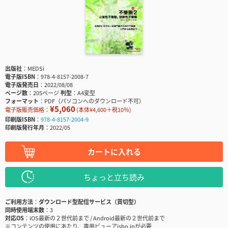
出版社
MEDSi
電子版ISBN
978-4-8157-2008-7
電子版発売日
2022/08/08
ページ数
205ページ
判型
A4変型
フォーマット
PDF（パソコンへのダウンロード不可）
¥5,060
電子版販売価格：
(本体¥4,600＋税10％)
印刷版ISBN
978-4-8157-2004-9
印刷版発行年月
2022/05
カートに入れる
ちょっと立ち読み
ご利用方法
ダウンロード型配信サービス（買切型）
同時使用端末数
3
対応OS
iOS最新の２世代前まで / Android最新の２世代前まで
※コンテンツの使用にあたり、専用ビューアisho.jpが必要