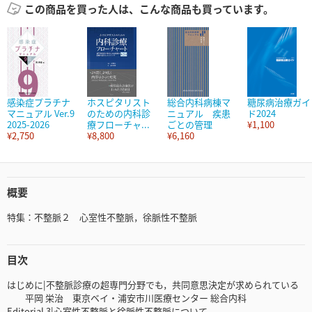
この商品を買った人は、こんな商品も買っています。
感染症プラチナ
ホスピタリスト
総合内科病棟マ
糖尿病治療ガイ
マニュアル Ver.9
のための内科診
ニュアル 疾患
ド2024
2025-2026
療フローチャ...
ごとの管理
¥1,100
¥2,750
¥8,800
¥6,160
概要
特集：不整脈２ 心室性不整脈，徐脈性不整脈
目次
はじめに|不整脈診療の超専門分野でも，共同意思決定が求められている
平岡 栄治 東京ベイ・浦安市川医療センター 総合内科
Editorial 3|心室性不整脈と徐脈性不整脈について