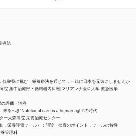
養療法
，低栄養に挑む：栄養療法を通じて，一緒に日本を元気にしませんか
院 集中治療部・循環器内科/聖マリアンナ医科大学 救急医学
病態の評価・治療
utritional care is a human right”の時代
ー大森病院 栄養治療センター
採血，栄養評価ツール）：問診・検査のポイント，ツールの特性
栄養管理科