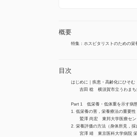
概要
特集：ホスピタリストのための栄
目次
はじめに｜疾患・高齢化にひそむ
吉田 稔 横須賀市立うわまち病
Part 1 低栄養・低体重を示す
1. 低栄養の害，栄養療法の重要性：来るべき“N
鷲澤 尚宏 東邦大学医療センタ
2. 栄養評価の方法（身体所見，
宮澤 靖 東京医科大学病院 