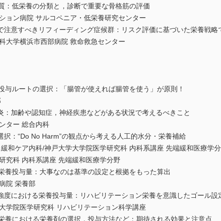
液質：低栄養の分類と，診断で重要な骨格筋の評価
ョン病院 サルコペニア・低栄養研究センター
で注意すべきリフィーディング症候群：リスク評価に基づいた栄養戦略
大学横浜市西部病院 救命救急センター
養投与ルートの選択：「腸管が使えれば腸管を使う」が原則！
部
炎：加齢や認知症，神経疾患などがある状況で考えるべきこと
ター 総合内科
：“Do No Harm”の観点から考える人工的水分・栄養補給
緩和ケア内科/神戸大学大学院医学研究科 内科系講座 先端緩和医療学
究科 内科系講座 先端緩和医療学分野
標栄養投与量：大事なのは基準の設定と根拠をもった算出
院 栄養部
強度における栄養投与量：リハビリテーション栄養を意識したゴール設
学院医学研究科 リハビリテーション科学講座
腸栄養における栄養剤の選択，投与方法など：期待される効果と注意点