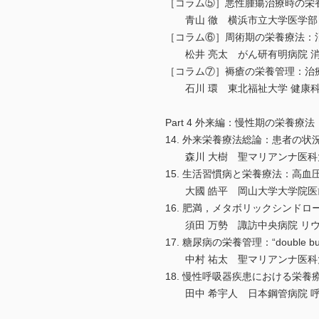
［コラム⑤］悪性腫瘍治療時の栄
青山 徹 横浜市立大学医学部 
［コラム⑥］周術期の栄養療法：
松井 亮太 がん研有明病院 消
［コラム⑦］褥瘡の栄養管理：治
石川 環 東北福祉大学 健康科
Part 4 外来編：慢性期の栄養療法
14. 外来栄養療法総論：患者の
森川 大樹 聖マリアンナ医科大
15. 生活習慣病と栄養療法：高
大國 皓平 岡山大学大学院医歯
16. 肥満，メタボリックシンド
須田 万勢 諏訪中央病院 リウ
17. 糖尿病の栄養管理：“double b
中村 祐太 聖マリアンナ医科大
18. 慢性呼吸器疾患における栄
田中 希宇人 日本鋼管病院 