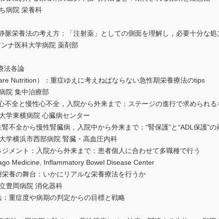
病院 栄養科
中心静脈栄養法の考え方：「注射薬」としての側面を理解し，必要十分な処
ンナ医科大学病院 薬剤部
養療法各論
 Care Nutrition）：重症ゆえに考えねばならない急性期栄養療法のtips
院 集中治療部
急性心不全と慢性心不全，入院から外来まで：ステージの進行で求められる
学東横病院 心臓病センター
性腎不全から慢性腎臓病，入院中から外来まで：“腎保護”と“ADL保護”の
学横浜市西部病院 腎臓・高血圧内科
マネジメント：入院から外来まで：患者個人に合わせて多職種で行う
Medicine, Inflammatory Bowel Disease Center
代謝栄養の舞台：いかにリアルな栄養療法を行うか
豊岡病院 消化器科
療法：重症度や病期の判定からの目標と戦略