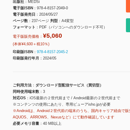
出版社
MEDSi
電子版ISBN
978-4-8157-2049-0
電子版発売日
2024/05/27
ページ数
237ページ
判型
A4変型
フォーマット
PDF（パソコンへのダウンロード不可）
¥5,060
電子版販売価格：
(本体¥4,600＋税10％)
印刷版ISBN
978-4-8157-2045-2
印刷版発行年月
2024/05
ご利用方法
ダウンロード型配信サービス（買切型）
同時使用端末数
3
対応OS
iOS最新の２世代前まで / Android最新の２世代前まで
※コンテンツの使用にあたり、専用ビューアisho.jpが必要
※Androidは、Android２世代前の端末のうち、国内キャリア経由で販
AQUOS、ARROWS、Nexusなど）にて動作確認しています
必要メモリ容量
40 MB以上