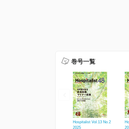
巻号一覧
Hospitalist Vol.13 No.2
Ho
2025
20