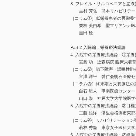
3. フレイル・サルコペニアと悪
吉村 芳弘 熊本リハビリテーシ
［コラム①］低栄養患者の再栄養
栗栖 美由希 聖マリアンナ医科
吉田 稔
Part 2 入院編：栄養療法総論
4. 入院中の栄養療法総論：①栄
宮島 功 近森病院 臨床栄養
［コラム②］嚥下障害・誤嚥性肺
官澤 洋平 愛仁会明石医療セン
［コラム③］終末期と栄養療法の選択
白石 龍人 甲南医療センター 
山口 崇 神戸大学大学院医学研
5. 入院中の栄養療法総論：②目
工藤 雄洋 済生会横浜市東部病
［コラム④］リハビリテーション
若林 秀隆 東京女子医科大学大
6. 入院中の栄養療法総論：③経