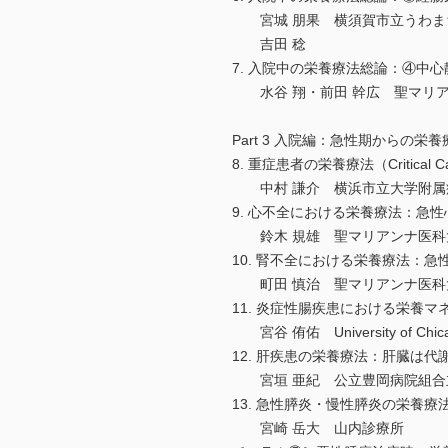
宮城 朋果 横須賀市立うわまち
吉田 稔
7. 入院中の栄養療法総論：④
水谷 翔・前田 幹広 聖マリア
Part 3 入院編：急性期からの栄
8. 重症患者の栄養療法（Critical
中村 謙介 横浜市立大学附属病
9. 心不全における栄養療法：
鈴木 規雄 聖マリアンナ医科大
10. 腎不全における栄養療法：急
町田 慎治 聖マリアンナ医科大
11. 炎症性腸疾患における栄養
宮谷 侑佑 University of Chicago 
12. 肝疾患の栄養療法：肝臓は
宮垣 亜紀 公立豊岡病院組合立
13. 急性膵炎・慢性膵炎の栄養
宮崎 岳大 山内診療所