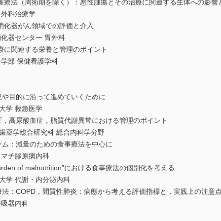
養療法（周術期を除く）：悪性腫瘍とその治療に関連する生体への影響
外科治療学
消化器がん領域での評価と介入
化器センター 胃外科
療に関連する栄養と管理のポイント
学部 保健看護学科
状況や目的に沿って進めていくために
学 救急医学
血圧，高尿酸血症，脂質代謝異常における管理のポイント
薬学総合研究科 総合内科学分野
ローム：減量のための食事療法を中心に
マチ膠原病内科
urden of malnutrition”における食事療法の個別化を考える
学 代謝・内分泌内科
養療法：COPD，間質性肺炎：病態から考える評価指標と，実践上の注意
呼吸器内科