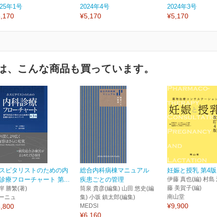
025年1号
2024年4号
2024年3号
,170
¥5,170
¥5,170
は、こんな商品も買っています。
スピタリストのための内
総合内科病棟マニュアル
妊娠と授乳 第4版
診療フローチャート 第...
疾患ごとの管理
伊藤 真也(編) 村島 
藤 美賀子(編)
岸 勝繁(著)
筒泉 貴彦(編集) 山田 悠史(編
南山堂
ーニュ
集) 小坂 鎮太郎(編集)
¥9,900
,800
MEDSI
¥6,160