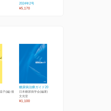
2024年2号
2024年1号
2
¥5,170
¥5,170
¥
糖尿病治療ガイド2024
温子(編) 後
日本糖尿病学会(編著)
文光堂
¥1,100