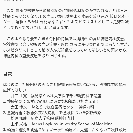
また,愁訴や徴候からの鑑別疾患に神経内科疾患が含まれることは日常
診療でも少なくなく,その際にいかに効率よく疾患を絞り込み,検査をオー
ダーし,解釈するかは,専門家ならずともホスピタリストとしては是非知識
としてもっておいてほしいと考えます。
このような背景をふまえ今回の特集では,緊急性の高い神経内科疾患,日
常診療で出会う頻度の高い症候・疾患,さらに多少専門的ではありますが,
ホスピタリストとして踏み込んだ知識をもっていてほしいとの願いから,
神経内科の重要疾患を取り上げます。
目次
はじめに 神経内科の奥深さと醍醐味を味わいながら，診療能力の幅を
広げてほしい
井口 正寛 福島県立医科大学医学部 神経内科学講座
1. 神経解剖：まずは実臨床に必要な知識だけ押さえる！
太田 浄文 JAとりで総合医療センター 神経内科
2. 意識障害：救急外来?入院初日を念頭においた診断戦略
松原 知康 広島大学病院 脳神経内科
土肥 栄祐 Johns Hopkins University School of Medicine
3. 頭痛：鑑別を間違えやすい一次性頭痛と，見逃したくない二次性頭痛