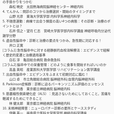
の手掛かりをつかむ
森松 暁史 太田熱海病院脳神経センター 神経内科
4. てんかん：問診のコツから治療選択・開始のタイミングまで
山野 光彦 東海大学医学部 内科学系神経内科学
5. 不随意運動：病棟で出会う頻度の高い4つの病態：その診断・治療のポ
イントとは？
石井 信之・望月 仁志 宮崎大学医学部内科学講座 神経呼吸内分泌代
謝学分野
6. 虚血性脳卒中：診断と治療の要点をつかみ，急性期に対応する！
井口 正寛
[コラム1] 急性脳卒中に対する経静脈的血栓溶解療法：エビデンスで紐解
く歴史的変遷と治療適用基準
白石 淳 亀田総合病院 救命救急科
[コラム2] 脳卒中での栄養管理：どのように食事を開始すればいいのか
高畠 英昭 産業医科大学医学部 リハビリテーション医学講座
7. 出血性脳卒中：エビデンスをふまえて初期対応に臨む！
山口 卓 市立角館総合病院 脳神経外科/血管内脳神経外科
8. Parkinson症候群：診断に迫るパーキンソニズム評価のエッセンス
近藤 円香 東京都立神経病院 脳神経内科
9. 筋萎縮性側索硬化症（ALS）：見逃さないためにしておくこと，苦痛を
軽減するためにできること
林 健太郎 東京都立神経病院 脳神経内科
10. 末梢神経障害：ニューロパチー診断の要所とケーススタディ
伊藤 英一 福島県立医科大学医学部 神経内科学講座