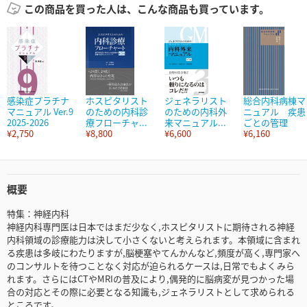
この商品を買った人は、こんな商品も買っています。
感染症プラチナ
ホスピタリスト
ジェネラリスト
総合内科病棟マ
マニュアル Ver.9
のための内科診
のための内科外
ニュアル 疾患
2025-2026
療フローチャ...
来マニュアル...
ごとの管理
¥2,750
¥8,800
¥6,600
¥6,160
概要
特集：神経内科
神経内科専門医は日本ではまだ少なく,ホスピタリストに期待される神経
内科領域の診療能力は決して小さくないと考えられます。本領域に含まれ
る疾患は多岐にわたりますが,脳梗塞やてんかんなど,頻度が高く,専門家へ
のコンサルトを待つことなく対応が迫られるケースは,日常でもよくみら
れます。さらにはCTやMRIの普及により,偶発的に脳病変が見つかった場
合の対応とその際に必要となる知識も,ジェネラリストとして求められる
ところです。