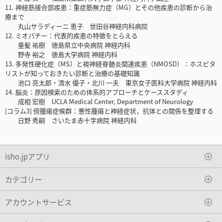
11. 神経筋接合部疾患：重症筋無力症（MG）とその他疾患の診断から治
療まで
丸山サラディーニ 恵子 世田谷神経内科病院
12. ミオパチー：代表的疾患の特徴をとらえる
垂髪 祐樹 徳島県立中央病院 神経内科
野寺 裕之 徳島大学病院 神経内科
13. 多発性硬化症（MS）と視神経脊髄炎関連疾患（NMOSD）：ホスピタ
リストが知っておきたい診断と治療の基礎知識
池口 亮太郎・清水 優子・北川 一夫 東京女子医科大学病院 神経内科
14. 脳炎：原因検索のための体系的アプローチとケーススタディ
成相 宏樹 UCLA Medical Center, Department of Neurology
[コラム3] 傍腫瘍症候群：悪性腫瘍と神経症状，抗体との関係を整理する
日野 秀嗣 さいたま赤十字病院 神経内科
isho.jpアプリ
カテゴリー
アカウントサービス