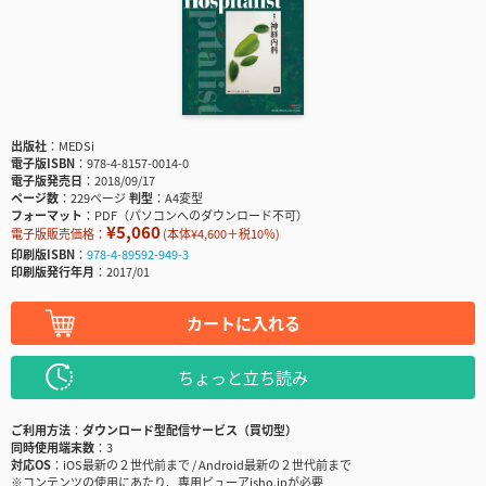
出版社
MEDSi
電子版ISBN
978-4-8157-0014-0
電子版発売日
2018/09/17
ページ数
229ページ
判型
A4変型
フォーマット
PDF（パソコンへのダウンロード不可）
¥5,060
電子版販売価格：
(本体¥4,600＋税10％)
印刷版ISBN
978-4-89592-949-3
印刷版発行年月
2017/01
カートに入れる
ちょっと立ち読み
ご利用方法
ダウンロード型配信サービス（買切型）
同時使用端末数
3
対応OS
iOS最新の２世代前まで / Android最新の２世代前まで
※コンテンツの使用にあたり、専用ビューアisho.jpが必要