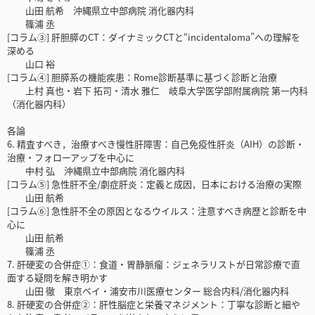
山田 航希 沖縄県立中部病院 消化器内科
篠浦 丞
[コラム③] 肝胆膵のCT：ダイナミックCTと“incidentaloma”への理解を
深める
山口 裕
[コラム④] 胆膵系の機能疾患：Rome診断基準に基づく診断と治療
上村 真也・岩下 拓司・清水 雅仁 岐阜大学医学部附属病院 第一内科
（消化器内科）
各論
6. 精査すべき，治療すべき慢性肝障害：自己免疫性肝炎（AIH）の診断・
治療・フォローアップを中心に
中村 弘 沖縄県立中部病院 消化器内科
[コラム⑤] 急性肝不全/劇症肝炎：定義と成因，日本における治療の実際
山田 航希
[コラム⑥] 急性肝不全の原因となるウイルス：注意すべき病歴と診断を中
心に
山田 航希
篠浦 丞
7. 肝硬変の合併症①：食道・胃静脈瘤：ジェネラリストが日常診療で直
面する疑問を解き明かす
山田 徹 東京ベイ・浦安市川医療センター 総合内科/消化器内科
8. 肝硬変の合併症②：肝性脳症と栄養マネジメント：丁寧な診断と細や