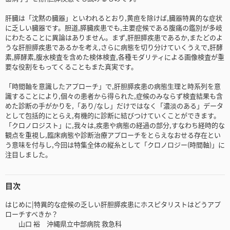
肝臓は「沈黙の臓器」といわれるとおり,黄疸を除けば,臓器特異的な症状
に乏しい臓器です。胆道,膵臓疾患でも,主要症候である腹痛の鑑別が多岐
にわたることに異論はありません。まず,肝胆膵疾患であるか,またどのよ
うな肝胆膵疾患であるかを考え,さらに病態を切り分けていくうえで,肝酵
素,膵酵素,腹水検査を含めた検体検査,各種モダリティによる画像検査が重
要な役割をもってくることもまた真実です。
「時間軸を意識したアプローチ」で,肝胆膵疾患の病態生理と時系列を意
識することにより,個々の患者から得られた,症候のみならず検査結果も含
めた診断の手がかりを,「あり/なし」だけではなく「濃淡のある」データ
として包括的にとらえ,有機的に診断に結びつけていくことができます。
「クロノロジスト」に,我々は,疾患や病態の経過の部分,すなわち経時的な
観点を重視し,臨床病態や診断治療アプローチをとらえなおせる存在とい
う意味を付与し,今回は特集全体の縦糸として「クロノロジー(時間軸)」に
注目しました。
目次
はじめに|特異的な症候の乏しい肝胆膵疾患にホスピタリストはどうアプ
ローチすべきか？
山口 裕 沖縄県立中部病院 救急科