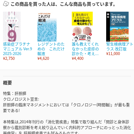
この商品を買った人は、こんな商品も買っています。
感染症プラチナ
レジデントのた
誰も教えてくれ
腎生検病理アト
マニュアル Ver.9
めの これだけ
なかった皮疹の
ラス 改訂版
2025-2026
輸液
診かた・考え...
¥11,000
¥2,750
¥4,620
¥4,400
概要
特集：肝胆膵
クロノロジスト宣言:
肝胆膵の臨床マネジメントにおいては「クロノロジー(時間軸)」が最も重
要である!
本特集は,2014年刊行の「消化管疾患」特集で取り組んだ「問診と身体診
察から鑑別診断を考え絞り込んでいく内科的アプローチにのっとった消化
器病学」を,肝胆膵疾患でも試みるものです。