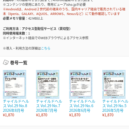
※コンテンツの使用にあたり、専用ビューアisho.jpが必要
※Androidは、Android２世代前の端末のうち、国内キャリア経由で販売されている端
末（Xperia、GALAXY、AQUOS、ARROWS、Nexusなど）にて動作確認しています
必要メモリ容量
42 MB以上
ご利用方法
アクセス型配信サービス（買切型）
同時使用端末数
1
※インターネット経由でのWEBブラウザによるアクセス参照
※導入・利用方法の詳細は
こちら
巻号一覧
チャイルドヘル
チャイルドヘル
チャイルドヘル
チャイルドヘル
ス Vol.29 No.8
ス Vol.29 No.7
ス Vol.29 No.6
ス Vol.29 No.5
2026年8月号
2026年7月号
2026年6月号
2026年5月号
¥1,870
¥1,870
¥1,870
¥1,870