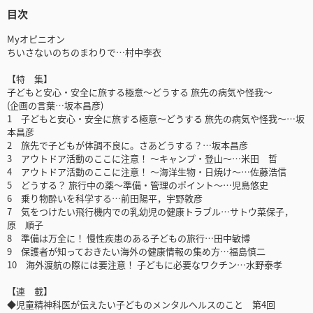
目次
Myオピニオン
ちいさないのちのまわりで…村中李衣
【特 集】
子どもと安心・安全に旅する極意～どうする 旅先の病気や怪我～
(企画の言葉…坂本昌彦)
1 子どもと安心・安全に旅する極意～どうする 旅先の病気や怪我～…坂
本昌彦
2 旅先で子どもが体調不良に。さあどうする？…坂本昌彦
3 アウトドア活動のここに注意！ ～キャンプ・登山～…米田 哲
4 アウトドア活動のここに注意！ ～海洋生物・日焼け～…佐藤浩信
5 どうする？ 旅行中の薬～準備・管理のポイント～…児島悠史
6 乗り物酔いを科学する…前田陽平，宇野敦彦
7 気をつけたい飛行機内での乳幼児の健康トラブル…サトウ菜保子，
原 順子
8 準備は万全に！ 慢性疾患のある子どもの旅行…田中敏博
9 保護者が知っておきたい海外の健康情報の集め方…福島慎二
10 海外渡航の際には要注意！ 子どもに必要なワクチン…水野泰孝
【連 載】
◆児童精神科医が伝えたい子どものメンタルヘルスのこと 第4回