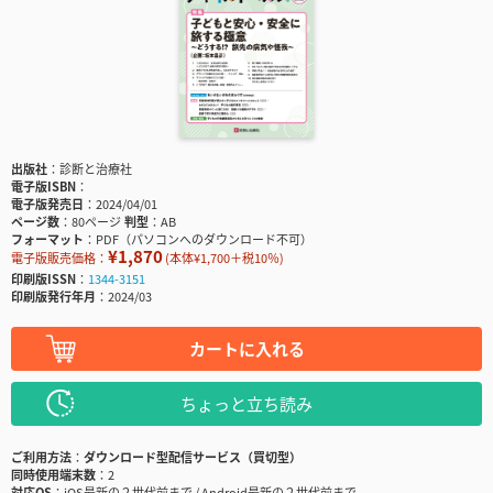
出版社
診断と治療社
電子版ISBN
電子版発売日
2024/04/01
ページ数
80ページ
判型
AB
フォーマット
PDF（パソコンへのダウンロード不可）
¥1,870
電子版販売価格：
(本体¥1,700＋税10％)
印刷版ISSN
1344-3151
印刷版発行年月
2024/03
カートに入れる
ちょっと立ち読み
ご利用方法
ダウンロード型配信サービス（買切型）
同時使用端末数
2
対応OS
iOS最新の２世代前まで / Android最新の２世代前まで