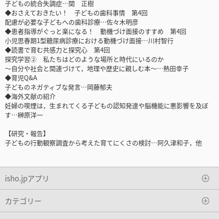
子どもの統合失調症…関 正樹
◆おさえておきたい！ 子どもの歯科事情 第4回
配慮が必要な子どもへの歯科診療…佐々木明彦
◆患者指導がぐっと楽になる！ 動機づけ面接のすすめ 第4回
小児思春期1型糖尿病診療における動機づけ面接…川村智行
◆読書で育む共感力と探究心 第4回
探究学習② 私たちはどのような場所と時代にいるのか
～自分や社会と関連づけて，地理や歴史に親しむ本～…熱田幸子
◆育児Q&A
子どものネガティブな発言…岡藤郁夫
◆海外文献の紹介
妊婦の喫煙は，生まれてくる子どもの認知発達や脳機能に悪影響を及ぼ
す…榊原洋一
【研究・報告】
子どもの行動観察調査から考えた育てにくさの検討…阿久津和子，他
isho.jpアプリ
カテゴリー