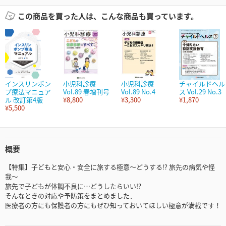
この商品を買った人は、こんな商品も買っています。
インスリンポン
小児科診療
小児科診療
チャイルドヘル
プ療法マニュア
Vol.89 春増刊号
Vol.89 No.4
ス Vol.29 No.3
ル 改訂第4版
¥8,800
¥3,300
¥1,870
¥5,500
概要
【特集】子どもと安心・安全に旅する極意～どうする⁉ 旅先の病気や怪
我～
旅先で子どもが体調不良に…どうしたらいい!?
そんなときの対応や予防策をまとめました．
医療者の方にも保護者の方にもぜひ知っておいてほしい極意が満載です！