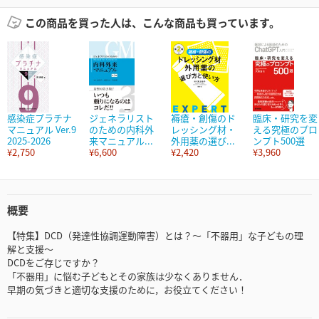
この商品を買った人は、こんな商品も買っています。
感染症プラチナ
ジェネラリスト
褥瘡・創傷のド
臨床・研究を変
マニュアル Ver.9
のための内科外
レッシング材・
える究極のプロ
2025-2026
来マニュアル...
外用薬の選び...
ンプト500選
¥2,750
¥6,600
¥2,420
¥3,960
概要
【特集】DCD（発達性協調運動障害）とは？～「不器用」な子どもの理
解と支援～
DCDをご存じですか？
「不器用」に悩む子どもとその家族は少なくありません．
早期の気づきと適切な支援のために，お役立てください！