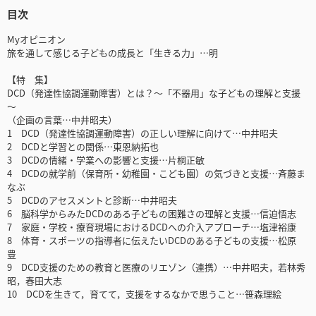
目次
Myオピニオン
旅を通して感じる子どもの成長と「生きる力」…明
【特 集】
DCD（発達性協調運動障害）とは？～「不器用」な子どもの理解と支援
～
（企画の言葉…中井昭夫）
1 DCD（発達性協調運動障害）の正しい理解に向けて…中井昭夫
2 DCDと学習との関係…東恩納拓也
3 DCDの情緒・学業への影響と支援…片桐正敏
4 DCDの就学前（保育所・幼稚園・こども園）の気づきと支援…斉藤ま
なぶ
5 DCDのアセスメントと診断…中井昭夫
6 脳科学からみたDCDのある子どもの困難さの理解と支援…信迫悟志
7 家庭・学校・療育現場におけるDCDへの介入アプローチ…塩津裕康
8 体育・スポーツの指導者に伝えたいDCDのある子どもの支援…松原
豊
9 DCD支援のための教育と医療のリエゾン（連携）…中井昭夫，若林秀
昭，春田大志
10 DCDを生きて，育てて，支援をするなかで思うこと…笹森理絵