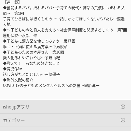
【連 載】
◆奮闘するパパ，揺れるパパ～子育ての現代と神話の荒波にもまれる父
親～ 第5回
子育てひろばには行くものの……話しかけてほしくないパパたち…渡邊
大地
◆～子どもの今と将来を支える～社会保障制度と関連するしくみ 第7回
雇用保険…渡部 伸
◆子どもに漢方薬を使ってみよう 第17回
嘔吐・下痢に使える漢方薬…中島俊彦
◆子どものための本屋さん 第16回
擬人化あれやこれや①…茅野由紀
◆教えて！ あなたの好きなこと
◆育児Q&A
話し方がたどたどしい…石﨑優子
◆海外文献の紹介
COVID-19の子どものメンタルヘルスへの影響…榊原洋一
isho.jpアプリ
カテゴリー