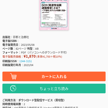
出版社
診断と治療社
電子版ISBN
電子版発売日
2023/05/08
ページ数
82ページ
判型
AB
フォーマット
PDF（パソコンへのダウンロード不可）
¥1,870
電子版販売価格：
(本体¥1,700＋税10％)
印刷版ISSN
1344-3151
印刷版発行年月
2023/04
カートに入れる
ちょっと立ち読み
ご利用方法
ダウンロード型配信サービス（買切型）
同時使用端末数
2
対応OS
iOS最新の２世代前まで / Android最新の２世代前まで