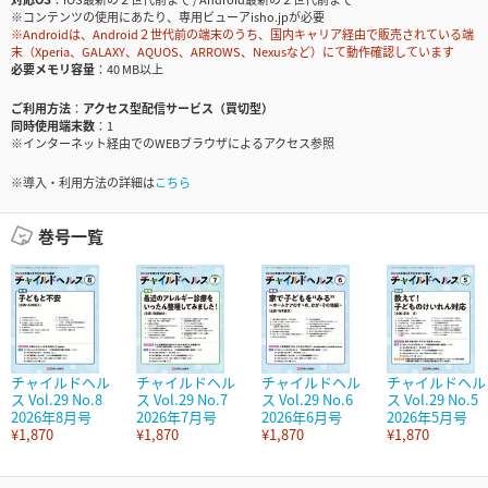
※コンテンツの使用にあたり、専用ビューアisho.jpが必要
※Androidは、Android２世代前の端末のうち、国内キャリア経由で販売されている端
末（Xperia、GALAXY、AQUOS、ARROWS、Nexusなど）にて動作確認しています
必要メモリ容量
40 MB以上
ご利用方法
アクセス型配信サービス（買切型）
同時使用端末数
1
※インターネット経由でのWEBブラウザによるアクセス参照
※導入・利用方法の詳細は
こちら
巻号一覧
チャイルドヘル
チャイルドヘル
チャイルドヘル
チャイルドヘル
ス Vol.29 No.8
ス Vol.29 No.7
ス Vol.29 No.6
ス Vol.29 No.5
2026年8月号
2026年7月号
2026年6月号
2026年5月号
¥1,870
¥1,870
¥1,870
¥1,870