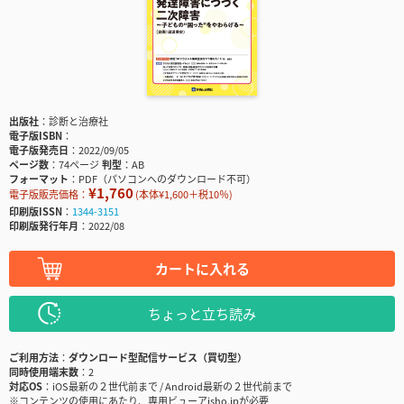
出版社
診断と治療社
電子版ISBN
電子版発売日
2022/09/05
ページ数
74ページ
判型
AB
フォーマット
PDF（パソコンへのダウンロード不可）
¥1,760
電子版販売価格：
(本体¥1,600＋税10％)
印刷版ISSN
1344-3151
印刷版発行年月
2022/08
カートに入れる
ちょっと立ち読み
ご利用方法
ダウンロード型配信サービス（買切型）
同時使用端末数
2
対応OS
iOS最新の２世代前まで / Android最新の２世代前まで
※コンテンツの使用にあたり、専用ビューアisho.jpが必要