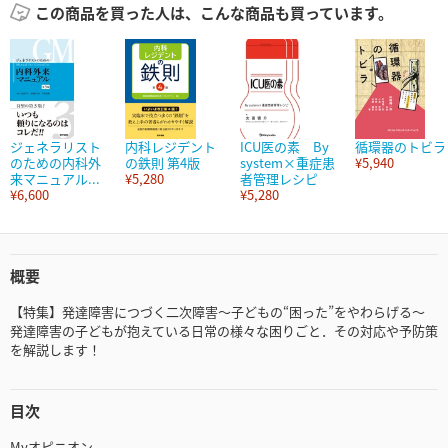
この商品を買った人は、こんな商品も買っています。
ジェネラリスト
内科レジデント
ICU医の素 By
循環器のトビラ
のための内科外
の鉄則 第4版
system×重症患
¥5,940
来マニュアル...
¥5,280
者管理レシピ
¥6,600
¥5,280
概要
【特集】発達障害につづく二次障害～子どもの“困った”をやわらげる～
発達障害の子どもが抱えている日常の様々な困りごと．その対応や予防策
を解説します！
目次
Myオピニオン