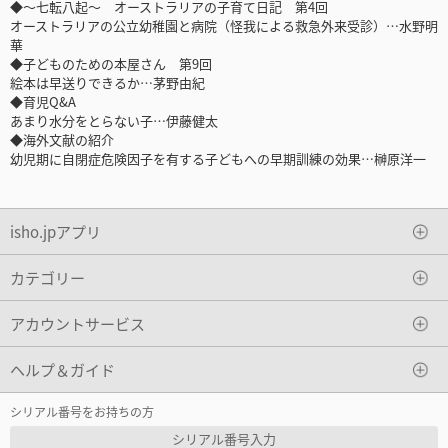
◆～七転八起～ オーストラリアの子育て日記 第4回
オーストラリアの公立幼稚園と病院（怪我による救急外来受診）…水野明
華
◆子どものための本屋さん 第9回
絵本は早送りできるか…茅野由紀
◆育児Q&A
あまり水分をとらない子…伊藤健太
◆海外文献の紹介
幼児期に自閉症危険因子を有する子どもへの早期訓練の効果…榊原洋一
isho.jpアプリ
カテゴリー
アカウントサービス
ヘルプ＆ガイド
シリアル番号をお持ちの方
シリアル番号入力