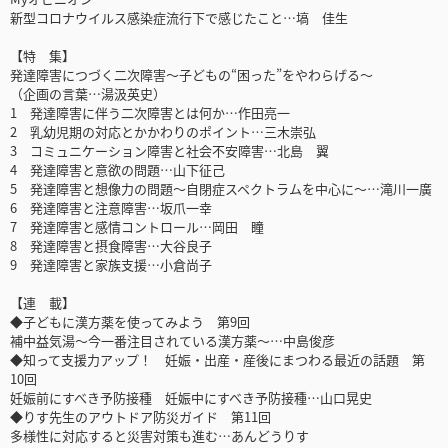
新型コロナウイルス感染症流行下で感じたこと…塙 佳生
【特 集】
発達障害につづく二次障害～子どもの“困った”をやわらげる～
（企画の言葉…湯汲英史）
1 発達障害に伴う二次障害とは何か…作田亮一
2 乳幼児期の対応とかかわりのポイント…三木崇弘
3 コミュニケーション障害と社会不安障害…北島 翼
4 発達障害と意欲の問題…山下征己
5 発達障害と想像力の問題～自閉症スペクトラムを中心に～…滝川一廣
6 発達障害と注意障害…坂爪一幸
7 発達障害と感情コントロール…岡田 瞳
8 発達障害と摂食障害…大谷良子
9 発達障害と家族支援…小倉尚子
【連 載】
◆子どもに漢方薬を使ってみよう 第9回
補中益気湯～今一番注目されている漢方薬～…中島俊彦
◆知って支援力アップ！ 妊娠・出産・産後にまつわる最近の話題 第
10回
妊娠前にすべき予防接種 妊娠中にすべき予防接種…山口晃史
◆りす先生のアウトドア防災ガイド 第11回
多様性に対応すると災害対策も進む…あんどうりす