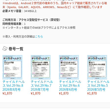
※Androidは、Android２世代前の端末のうち、国内キャリア経由で販売されている端
末（Xperia、GALAXY、AQUOS、ARROWS、Nexusなど）にて動作確認しています
必要メモリ容量
34 MB以上
ご利用方法
アクセス型配信サービス（買切型）
同時使用端末数
1
※インターネット経由でのWEBブラウザによるアクセス参照
※導入・利用方法の詳細は
こちら
巻号一覧
チャイルドヘル
チャイルドヘル
チャイルドヘル
チャイルドヘル
ス Vol.29 No.8
ス Vol.29 No.7
ス Vol.29 No.6
ス Vol.29 No.5
2026年8月号
2026年7月号
2026年6月号
2026年5月号
¥1,870
¥1,870
¥1,870
¥1,870