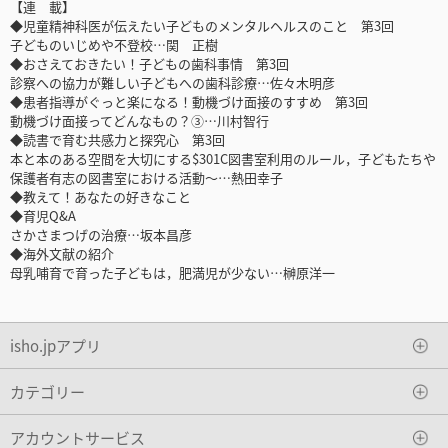
【連 載】
◆児童精神科医が伝えたい子どものメンタルヘルスのこと 第3回
子どものいじめや不登校…関 正樹
◆おさえておきたい！子どもの歯科事情 第3回
診察への協力が難しい子どもへの歯科診療…佐々木明彦
◆患者指導がぐっと楽になる！動機づけ面接のすすめ 第3回
動機づけ面接ってどんなもの？③…川村智行
◆読書で育む共感力と探究心 第3回
本と本のある空間を大切にする$301C図書室利用のルール，子どもたちや
保護者有志の図書室における活動～…熱田幸子
◆教えて！あなたの好きなこと
◆育児Q&A
さかさまつげの治療…坂本昌彦
◆海外文献の紹介
母乳哺育で育った子どもは，肥満児が少ない…榊原洋一
isho.jpアプリ
カテゴリー
アカウントサービス