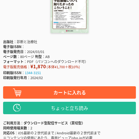
出版社
診断と治療社
電子版ISBN
電子版発売日
2024/03/01
ページ数
80ページ
判型
AB
フォーマット
PDF（パソコンへのダウンロード不可）
¥1,870
電子版販売価格：
(本体¥1,700＋税10％)
印刷版ISSN
1344-3151
印刷版発行年月
2024/02
カートに入れる
ちょっと立ち読み
ご利用方法
ダウンロード型配信サービス（買切型）
同時使用端末数
2
対応OS
iOS最新の２世代前まで / Android最新の２世代前まで
※コンテンツの使用にあたり、専用ビューアisho.jpが必要