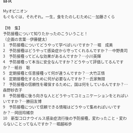
目次
Myオピニオン
もぐもぐは，それぞれ。一生，食をたのしむために…加藤さくら
【特 集】
予防接種について知りたかったのこういうこと！
（企画の言葉…伊藤健太）
1 予防接種についてどうやって学べばいいですか？…堀 成美
2 予防接種はどうやって感染症から守ってくれるんですか？…中野貴司
3 予防接種ってどんな効果があるんですか？…小川英輝
4 予防接種って本当に安全なんですか？どうやって評価してるんです
か？…紙谷 聡
5 定期接種と任意接種って何が違うんですか？…大竹正悟
6 定期接種化するために何が必要なんですか？…氏家無限
7 予防接種の信頼性を確保するために，国は何をしているんですか？…
森野紗衣子
8 予防接種に後ろ向きな人とどうやってコミュニケーションをとればい
いですか？…勝田友博
9 予防接種について信頼できる情報はどうやって集めればいいです
か？…岡田玲緒奈
10 新型コロナウイルス感染症流行後の予防接種，変わったこと・変わ
らないことってなんですか？…堀越裕歩