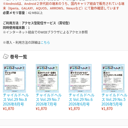
※Androidは、Android２世代前の端末のうち、国内キャリア経由で販売されている端
末（Xperia、GALAXY、AQUOS、ARROWS、Nexusなど）にて動作確認しています
必要メモリ容量
42 MB以上
ご利用方法
アクセス型配信サービス（買切型）
同時使用端末数
1
※インターネット経由でのWEBブラウザによるアクセス参照
※導入・利用方法の詳細は
こちら
巻号一覧
チャイルドヘル
チャイルドヘル
チャイルドヘル
チャイルドヘル
ス Vol.29 No.8
ス Vol.29 No.7
ス Vol.29 No.6
ス Vol.29 No.5
2026年8月号
2026年7月号
2026年6月号
2026年5月号
¥1,870
¥1,870
¥1,870
¥1,870