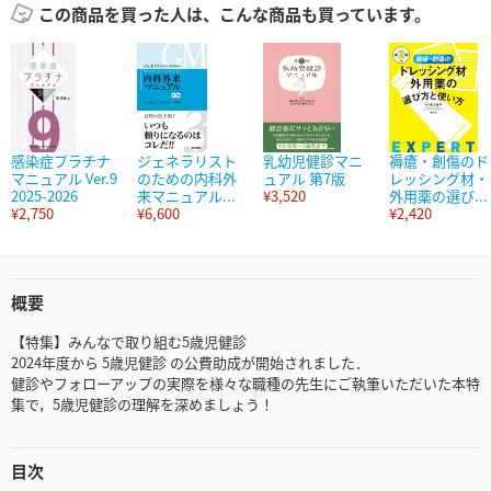
この商品を買った人は、こんな商品も買っています。
感染症プラチナ
ジェネラリスト
乳幼児健診マニ
褥瘡・創傷のド
マニュアル Ver.9
のための内科外
ュアル 第7版
レッシング材・
2025-2026
来マニュアル...
¥3,520
外用薬の選び...
¥2,750
¥6,600
¥2,420
概要
【特集】みんなで取り組む5歳児健診
2024年度から 5歳児健診 の公費助成が開始されました．
健診やフォローアップの実際を様々な職種の先生にご執筆いただいた本特
集で，5歳児健診の理解を深めましょう！
目次