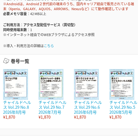
※Androidは、Android２世代前の端末のうち、国内キャリア経由で販売されている端
末（Xperia、GALAXY、AQUOS、ARROWS、Nexusなど）にて動作確認しています
必要メモリ容量
42 MB以上
ご利用方法
アクセス型配信サービス（買切型）
同時使用端末数
1
※インターネット経由でのWEBブラウザによるアクセス参照
※導入・利用方法の詳細は
こちら
巻号一覧
チャイルドヘル
チャイルドヘル
チャイルドヘル
チャイルドヘル
ス Vol.29 No.8
ス Vol.29 No.7
ス Vol.29 No.6
ス Vol.29 No.5
2026年8月号
2026年7月号
2026年6月号
2026年5月号
¥1,870
¥1,870
¥1,870
¥1,870