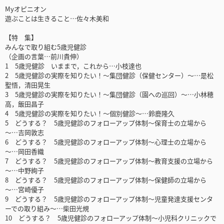
Myオピニオン
遊ぶことは生きること…佐々木美和
【特 集】
みんなで取り組む5歳児健診
（企画の言葉…前川貴伸）
1 5歳児健診 いままで，これから…小枝達也
2 5歳児健診の実際を知りたい！～集団健診（保健センター）～…是松
聖悟，清田晃生
3 5歳児健診の実際を知りたい！～集団健診（園への巡回）～…小林穂
高，飯田昌子
4 5歳児健診の実際を知りたい！～個別健診～…鈴鹿隆久
5 どうする？ 5歳児健診のフォローアップ体制～保育士の立場から
～…吉岡敦志
6 どうする？ 5歳児健診のフォローアップ体制～心理士の立場から
～…岡田香織
7 どうする？ 5歳児健診のフォローアップ体制～教育支援の立場から
～…中野絢子
8 どうする？ 5歳児健診のフォローアップ体制～保健師の立場から
～…宮崎優子
9 どうする？ 5歳児健診のフォローアップ体制～児童発達支援センタ
ーでの取り組み～…柴田光規
10 どうする？ 5歳児健診のフォローアップ体制～小児科クリニックで