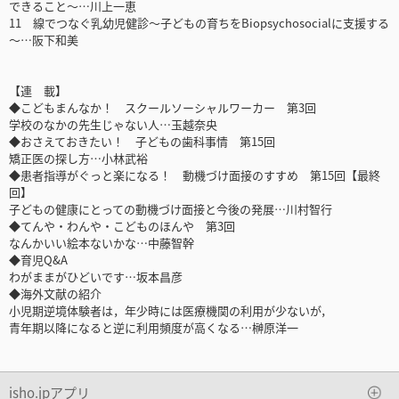
できること～…川上一恵
11 線でつなぐ乳幼児健診～子どもの育ちをBiopsychosocialに支援する
～…阪下和美
【連 載】
◆こどもまんなか！ スクールソーシャルワーカー 第3回
学校のなかの先生じゃない人…玉越奈央
◆おさえておきたい！ 子どもの歯科事情 第15回
矯正医の探し方…小林武裕
◆患者指導がぐっと楽になる！ 動機づけ面接のすすめ 第15回【最終
回】
子どもの健康にとっての動機づけ面接と今後の発展…川村智行
◆てんや・わんや・こどものほんや 第3回
なんかいい絵本ないかな…中藤智幹
◆育児Q&A
わがままがひどいです…坂本昌彦
◆海外文献の紹介
小児期逆境体験者は，年少時には医療機関の利用が少ないが，
青年期以降になると逆に利用頻度が高くなる…榊原洋一
isho.jpアプリ