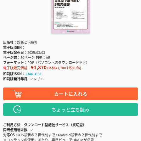
出版社
診断と治療社
電子版ISBN
電子版発売日
2025/03/03
ページ数
80ページ
判型
AB
フォーマット
PDF（パソコンへのダウンロード不可）
¥1,870
電子版販売価格：
(本体¥1,700＋税10％)
印刷版ISSN
1344-3151
印刷版発行年月
2025/03
カートに入れる
ちょっと立ち読み
ご利用方法
ダウンロード型配信サービス（買切型）
同時使用端末数
2
対応OS
iOS最新の２世代前まで / Android最新の２世代前まで
※コンテンツの使用にあたり、専用ビューアisho.jpが必要