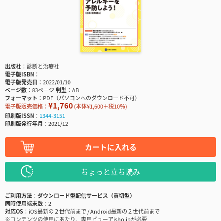
出版社
診断と治療社
電子版ISBN
電子版発売日
2022/01/10
ページ数
83ページ
判型
AB
フォーマット
PDF（パソコンへのダウンロード不可）
¥1,760
電子版販売価格：
(本体¥1,600＋税10％)
印刷版ISSN
1344-3151
印刷版発行年月
2021/12
カートに入れる
ちょっと立ち読み
ご利用方法
ダウンロード型配信サービス（買切型）
同時使用端末数
2
対応OS
iOS最新の２世代前まで / Android最新の２世代前まで
※コンテンツの使用にあたり、専用ビューアisho.jpが必要