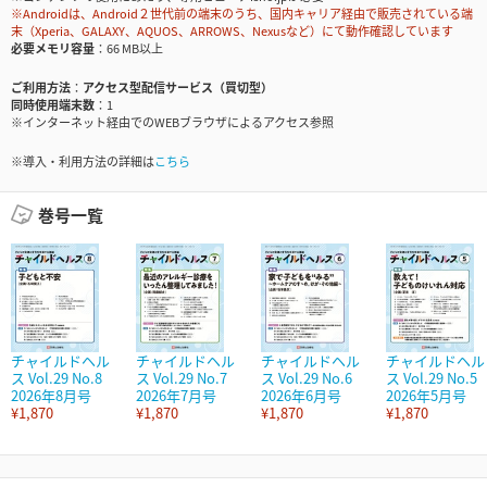
※Androidは、Android２世代前の端末のうち、国内キャリア経由で販売されている端
末（Xperia、GALAXY、AQUOS、ARROWS、Nexusなど）にて動作確認しています
必要メモリ容量
66 MB以上
ご利用方法
アクセス型配信サービス（買切型）
同時使用端末数
1
※インターネット経由でのWEBブラウザによるアクセス参照
※導入・利用方法の詳細は
こちら
巻号一覧
チャイルドヘル
チャイルドヘル
チャイルドヘル
チャイルドヘル
ス Vol.29 No.8
ス Vol.29 No.7
ス Vol.29 No.6
ス Vol.29 No.5
2026年8月号
2026年7月号
2026年6月号
2026年5月号
¥1,870
¥1,870
¥1,870
¥1,870