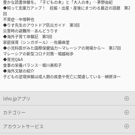
豊かな読書体験を。「子どもの本」と「大人の本」…茅野由紀
◆知って支援力アップ！ 妊娠・出産・産後にまつわる最近の話題 第2
回
不育症…中塚幹也
◆りす先生のアウトドア防災ガイド 第3回
災害時の避難所…あんどうりす
◆海外子育て体験記 第5回
家庭保育（シンガポール）…佐藤麻里
◆小児科医がみた国際保健協力～マレーシアの現場から～ 第17回
マレーシアの新型コロナ対策…堀越裕歩
◆育児Q&A
食事の栄養バランス…堀川美和子
◆海外文献の紹介
子どもの逆境体験は成人期の疾患や死亡に関連している…榊原洋一
isho.jpアプリ
カテゴリー
アカウントサービス