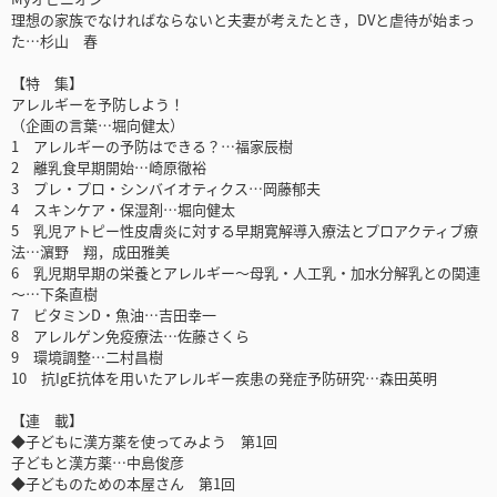
理想の家族でなければならないと夫妻が考えたとき，DVと虐待が始まっ
た…杉山 春
【特 集】
アレルギーを予防しよう！
（企画の言葉…堀向健太）
1 アレルギーの予防はできる？…福家辰樹
2 離乳食早期開始…崎原徹裕
3 プレ・プロ・シンバイオティクス…岡藤郁夫
4 スキンケア・保湿剤…堀向健太
5 乳児アトピー性皮膚炎に対する早期寛解導入療法とプロアクティブ療
法…濵野 翔，成田雅美
6 乳児期早期の栄養とアレルギー～母乳・人工乳・加水分解乳との関連
～…下条直樹
7 ビタミンD・魚油…吉田幸一
8 アレルゲン免疫療法…佐藤さくら
9 環境調整…二村昌樹
10 抗IgE抗体を用いたアレルギー疾患の発症予防研究…森田英明
【連 載】
◆子どもに漢方薬を使ってみよう 第1回
子どもと漢方薬…中島俊彦
◆子どものための本屋さん 第1回