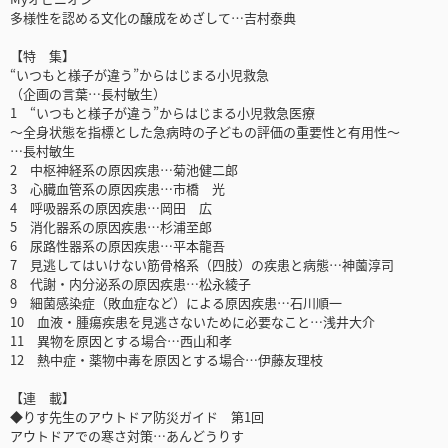
多様性を認める文化の醸成をめざして…吉村泰典
【特 集】
“いつもと様子が違う”からはじまる小児救急
（企画の言葉…長村敏生）
1 “いつもと様子が違う”からはじまる小児救急医療
～全身状態を指標とした急病時の子どもの評価の重要性と有用性～
…長村敏生
2 中枢神経系の原因疾患…菊池健二郎
3 心臓血管系の原因疾患…市橋 光
4 呼吸器系の原因疾患…岡田 広
5 消化器系の原因疾患…杉浦至郎
6 尿路性器系の原因疾患…平本龍吾
7 見逃してはいけない筋骨格系（四肢）の疾患と病態…神薗淳司
8 代謝・内分泌系の原因疾患…松永綾子
9 細菌感染症（敗血症など）による原因疾患…石川順一
10 血液・腫瘍疾患を見逃さないために必要なこと…浅井大介
11 異物を原因とする場合…西山和孝
12 熱中症・薬物中毒を原因とする場合…伊藤友理枝
【連 載】
◆りす先生のアウトドア防災ガイド 第1回
アウトドアでの寒さ対策…あんどうりす