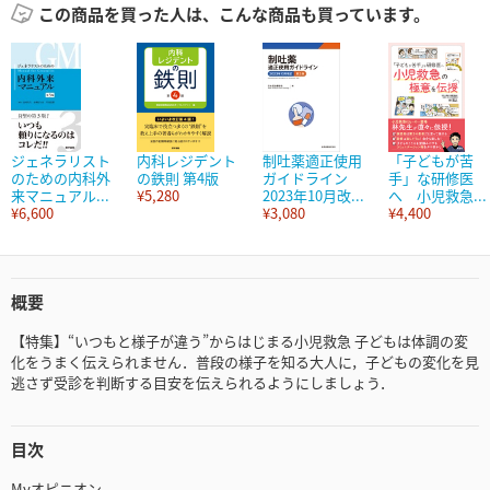
この商品を買った人は、こんな商品も買っています。
ジェネラリスト
内科レジデント
制吐薬適正使用
「子どもが苦
のための内科外
の鉄則 第4版
ガイドライン
手」な研修医
来マニュアル...
¥5,280
2023年10月改...
へ 小児救急...
¥6,600
¥3,080
¥4,400
概要
【特集】“いつもと様子が違う”からはじまる小児救急 子どもは体調の変
化をうまく伝えられません．普段の様子を知る大人に，子どもの変化を見
逃さず受診を判断する目安を伝えられるようにしましょう．
目次
Myオピニオン