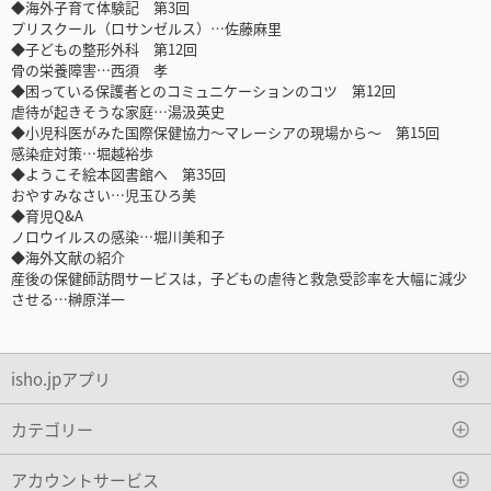
◆海外子育て体験記 第3回
プリスクール（ロサンゼルス）…佐藤麻里
◆子どもの整形外科 第12回
骨の栄養障害…西須 孝
◆困っている保護者とのコミュニケーションのコツ 第12回
虐待が起きそうな家庭…湯汲英史
◆小児科医がみた国際保健協力～マレーシアの現場から～ 第15回
感染症対策…堀越裕歩
◆ようこそ絵本図書館へ 第35回
おやすみなさい…児玉ひろ美
◆育児Q&A
ノロウイルスの感染…堀川美和子
◆海外文献の紹介
産後の保健師訪問サービスは，子どもの虐待と救急受診率を大幅に減少
させる…榊原洋一
isho.jpアプリ
カテゴリー
アカウントサービス