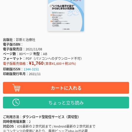
出版社
診断と治療社
電子版ISBN
電子版発売日
2021/11/08
ページ数
80ページ
判型
AB
フォーマット
PDF（パソコンへのダウンロード不可）
¥1,760
電子版販売価格：
(本体¥1,600＋税10％)
印刷版ISSN
1344-3151
印刷版発行年月
2021/11
カートに入れる
ちょっと立ち読み
ご利用方法
ダウンロード型配信サービス（買切型）
同時使用端末数
2
対応OS
iOS最新の２世代前まで / Android最新の２世代前まで
※コンテンツの使用にあたり、専用ビューアisho.jpが必要