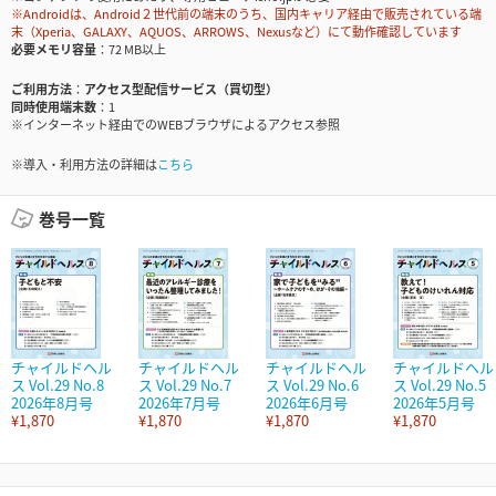
※Androidは、Android２世代前の端末のうち、国内キャリア経由で販売されている端
末（Xperia、GALAXY、AQUOS、ARROWS、Nexusなど）にて動作確認しています
必要メモリ容量
72 MB以上
ご利用方法
アクセス型配信サービス（買切型）
同時使用端末数
1
※インターネット経由でのWEBブラウザによるアクセス参照
※導入・利用方法の詳細は
こちら
巻号一覧
チャイルドヘル
チャイルドヘル
チャイルドヘル
チャイルドヘル
ス Vol.29 No.8
ス Vol.29 No.7
ス Vol.29 No.6
ス Vol.29 No.5
2026年8月号
2026年7月号
2026年6月号
2026年5月号
¥1,870
¥1,870
¥1,870
¥1,870