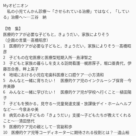
Myオピニオン
私の小児てんかん診療～「させられている治療」ではなく，「してい
る」治療へ～…三谷 納
【特 集】
医療的ケアが必要な子どもと，きょうだい，家族によりそう
（企画の言葉…髙橋昭彦）
1 医療的ケアが必要な子どもと，きょうだい，家族によりそう…髙橋昭
彦
2 子どもの在宅医療と医療型短期入所…島津智之
3 子どもと家族の暮らしを支える訪問看護…梶原厚子，堀口亜貴代，伊
藤百合香，畔上英子
4 地域における小児在宅歯科医療と口腔ケア…小方清和
5 みんなと一緒に育ちたい！ 医療的ケア児のインクルーシブ保育…今
井美静
6 みんなと一緒に学びたい！ 医療的ケア児が学校へ行くこと…植田陽
子
7 子どもを預かる，見守る～児童発達支援・放課後デイ・ホームヘルプ
など～…今泉あゆ美
8 病気のある子どもの「きょうだい」支援～子どもたちが教えてくれる
こと～…清田悠代
9 医療的ケア児の親として…宮副和歩
10 医療的ケア児等コーディネーターに期待される役割とは？…遠山裕