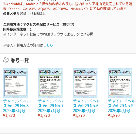
※Androidは、Android２世代前の端末のうち、国内キャリア経由で販売されている端
末（Xperia、GALAXY、AQUOS、ARROWS、Nexusなど）にて動作確認しています
必要メモリ容量
46 MB以上
ご利用方法
アクセス型配信サービス（買切型）
同時使用端末数
1
※インターネット経由でのWEBブラウザによるアクセス参照
※導入・利用方法の詳細は
こちら
巻号一覧
チャイルドヘル
チャイルドヘル
チャイルドヘル
チャイルドヘル
ス Vol.29 No.8
ス Vol.29 No.7
ス Vol.29 No.6
ス Vol.29 No.5
2026年8月号
2026年7月号
2026年6月号
2026年5月号
¥1,870
¥1,870
¥1,870
¥1,870