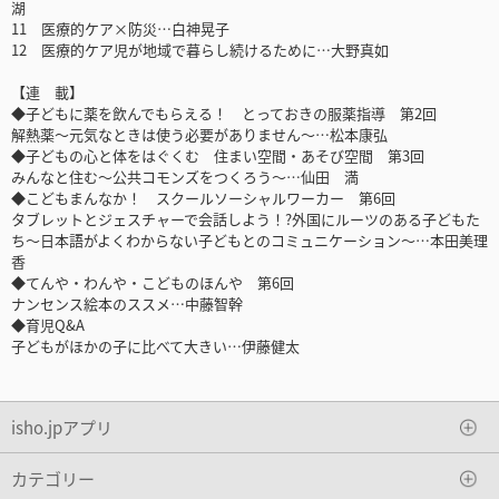
湖
11 医療的ケア×防災…白神晃子
12 医療的ケア児が地域で暮らし続けるために…大野真如
【連 載】
◆子どもに薬を飲んでもらえる！ とっておきの服薬指導 第2回
解熱薬～元気なときは使う必要がありません～…松本康弘
◆子どもの心と体をはぐくむ 住まい空間・あそび空間 第3回
みんなと住む～公共コモンズをつくろう～…仙田 満
◆こどもまんなか！ スクールソーシャルワーカー 第6回
タブレットとジェスチャーで会話しよう！?外国にルーツのある子どもた
ち～日本語がよくわからない子どもとのコミュニケーション～…本田美理
香
◆てんや・わんや・こどものほんや 第6回
ナンセンス絵本のススメ…中藤智幹
◆育児Q&A
子どもがほかの子に比べて大きい…伊藤健太
isho.jpアプリ
カテゴリー