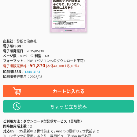
出版社
診断と治療社
電子版ISBN
電子版発売日
2025/05/30
ページ数
80ページ
判型
AB
フォーマット
PDF（パソコンへのダウンロード不可）
¥1,870
電子版販売価格：
(本体¥1,700＋税10％)
印刷版ISSN
1344-3151
印刷版発行年月
2025/05
カートに入れる
ちょっと立ち読み
ご利用方法
ダウンロード型配信サービス（買切型）
同時使用端末数
2
対応OS
iOS最新の２世代前まで / Android最新の２世代前まで
※コンテンツの使用にあたり、専用ビューアisho.jpが必要