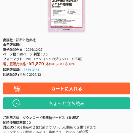
出版社
診断と治療社
電子版ISBN
電子版発売日
2024/12/27
ページ数
80ページ
判型
AB
フォーマット
PDF（パソコンへのダウンロード不可）
¥1,870
電子版販売価格：
(本体¥1,700＋税10％)
印刷版ISSN
1344-3151
印刷版発行年月
2024/12
カートに入れる
ちょっと立ち読み
ご利用方法
ダウンロード型配信サービス（買切型）
同時使用端末数
2
対応OS
iOS最新の２世代前まで / Android最新の２世代前まで
※コンテンツの使用にあたり、専用ビューアisho.jpが必要