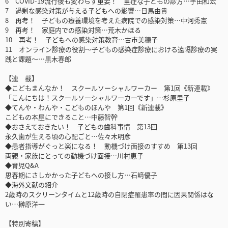
6 COVID-19流行後も変わらず重要！ 重症な子どもの診方…宇田和宏
7 過剰な感染対策が与える子どもへの影響…日馬由貴
8 再考！ 子どもの療養環境を考えた病院での感染対策…中河秀憲
9 再考！ 家庭内での感染対策…荒木かほる
10 再考！ 子どもへの感染対策教育…古市美穂子
11 オンライン診療の役割～子どもの感染症診療における遠隔診療の実
践と課題～…黒木春郎
【連 載】
◆こどもまんなか！ スクールソーシャルワーカー 第1回《新連載》
「こんにちは！スクールソーシャルワーカーです」…杉原里子
◆てんや・わんや・こどものほんや 第1回《新連載》
こどもの本屋にできること…中藤智幹
◆おさえておきたい！ 子どもの歯科事情 第13回
永久歯が生える頃の心配ごと…佐々木明彦
◆患者指導がぐっと楽になる！ 動機づけ面接のすすめ 第13回
両親・家族にとっての動機づけ面接…川村恵子
◆育児Q&A
思春期にさしかかった子どもへの接し方…石﨑優子
◆海外文献の紹介
2歳時のスクリーンタイムと12歳時の自閉症罹患率の間に因果関係はな
い…榊原洋一
【特別寄稿】