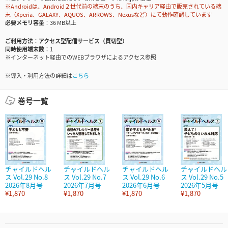
※Androidは、Android２世代前の端末のうち、国内キャリア経由で販売されている端
末（Xperia、GALAXY、AQUOS、ARROWS、Nexusなど）にて動作確認しています
必要メモリ容量
36 MB以上
ご利用方法
アクセス型配信サービス（買切型）
同時使用端末数
1
※インターネット経由でのWEBブラウザによるアクセス参照
※導入・利用方法の詳細は
こちら
巻号一覧
チャイルドヘル
チャイルドヘル
チャイルドヘル
チャイルドヘル
ス Vol.29 No.8
ス Vol.29 No.7
ス Vol.29 No.6
ス Vol.29 No.5
2026年8月号
2026年7月号
2026年6月号
2026年5月号
¥1,870
¥1,870
¥1,870
¥1,870