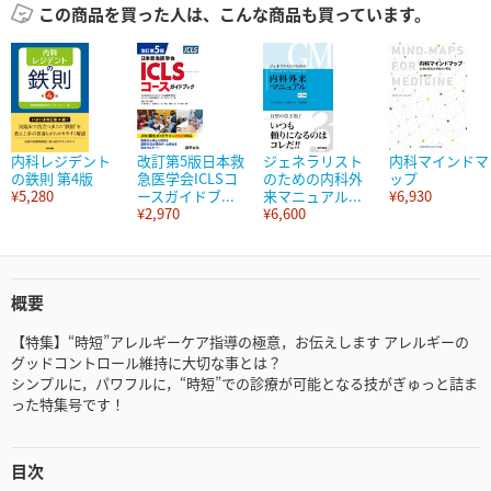
この商品を買った人は、こんな商品も買っています。
内科レジデント
改訂第5版日本救
ジェネラリスト
内科マインドマ
の鉄則 第4版
急医学会ICLSコ
のための内科外
ップ
¥5,280
ースガイドブ...
来マニュアル...
¥6,930
¥2,970
¥6,600
概要
【特集】“時短”アレルギーケア指導の極意，お伝えします アレルギーの
グッドコントロール維持に大切な事とは？
シンプルに，パワフルに，“時短”での診療が可能となる技がぎゅっと詰ま
った特集号です！
目次