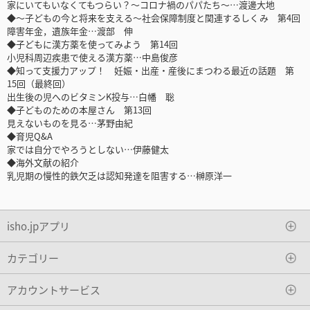
家にいてもいなくてもつらい？～コロナ禍のパパたち～…渡邊大地
◆～子どもの今と将来を支える～社会保障制度と関連するしくみ 第4回
障害年金，遺族年金…渡部 伸
◆子どもに漢方薬を使ってみよう 第14回
小児科周辺疾患で使える漢方薬…中島俊彦
◆知って支援力アップ！ 妊娠・出産・産後にまつわる最近の話題 第
15回（最終回）
出生後の児へのビタミンK投与…白幡 聡
◆子どものための本屋さん 第13回
見えないものを見る…茅野由紀
◆育児Q&A
家では自分でやろうとしない…伊藤健太
◆海外文献の紹介
乳児期の慢性的鉄欠乏は認知発達を阻害する…榊原洋一
isho.jpアプリ
カテゴリー
アカウントサービス