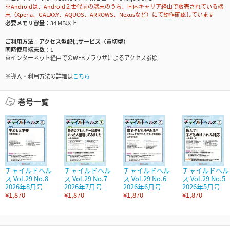
※Androidは、Android２世代前の端末のうち、国内キャリア経由で販売されている端
末（Xperia、GALAXY、AQUOS、ARROWS、Nexusなど）にて動作確認しています
必要メモリ容量
34 MB以上
ご利用方法
アクセス型配信サービス（買切型）
同時使用端末数
1
※インターネット経由でのWEBブラウザによるアクセス参照
※導入・利用方法の詳細は
こちら
巻号一覧
チャイルドヘル
チャイルドヘル
チャイルドヘル
チャイルドヘル
ス Vol.29 No.8
ス Vol.29 No.7
ス Vol.29 No.6
ス Vol.29 No.5
2026年8月号
2026年7月号
2026年6月号
2026年5月号
¥1,870
¥1,870
¥1,870
¥1,870