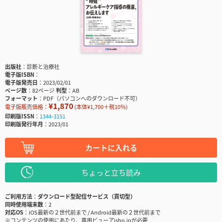
出版社
診断と治療社
電子版ISBN
電子版発売日
2023/02/01
ページ数
82ページ
判型
AB
フォーマット
PDF（パソコンへのダウンロード不可）
¥1,870
電子版販売価格：
(本体¥1,700＋税10％)
印刷版ISSN
1344-3151
印刷版発行年月
2023/01
カートに入れる
ちょっと立ち読み
ご利用方法
ダウンロード型配信サービス（買切型）
同時使用端末数
2
対応OS
iOS最新の２世代前まで / Android最新の２世代前まで
※コンテンツの使用にあたり、専用ビューアisho.jpが必要