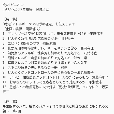
Myオピニオン
小児がんと花卉農家…栁町昌克
【特 集】
“時短”アレルギーケア指導の極意，お伝えします
（企画の言葉…岡藤郁夫）
1 アレルギー診療を“時短”化して，患者満足度を上げる…岡藤郁夫
2 ぜんそく急性増悪対応指導のツボ…川上智子
3 エピペンR指導のツボ…前田麻由
4 乳幼児期の軽症鶏卵アレルギーをキチンと診る…髙岡有理
5 幼児期のアレルギー性鼻炎を前のめりで対処する…八代将登
6 眼科アレルギー疾患を前のめりで対処する…鈴木 崇
7 環境アレルゲン対策を前のめりで指導する…八木久子
8 舌下免疫療法の先にあるもの…田中裕也
9 ぜんそくグッドコントロールの先にあるもの…海老島優子
10 アトピー性皮膚炎グッドコントロールの先にあるもの…齋藤麻耶子
11 お母さんのイライラに医療者としてどう対処するか…平瀬敏志
12 患者さんの治療意欲に火を灯す「動機づけ面接」ってなに？…坂東
賢二
【連 載】
◆奮闘するパパ，揺れるパパ～子育ての現代と神話の荒波にもまれる父
親～ 第2回