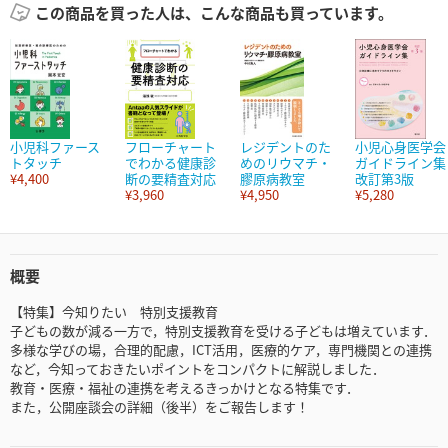
この商品を買った人は、こんな商品も買っています。
小児科ファース
フローチャート
レジデントのた
小児心身医学会
トタッチ
でわかる健康診
めのリウマチ・
ガイドライン集
¥4,400
断の要精査対応
膠原病教室
改訂第3版
¥3,960
¥4,950
¥5,280
概要
【特集】今知りたい 特別支援教育
子どもの数が減る一方で，特別支援教育を受ける子どもは増えています．
多様な学びの場，合理的配慮，ICT活用，医療的ケア，専門機関との連携
など，今知っておきたいポイントをコンパクトに解説しました．
教育・医療・福祉の連携を考えるきっかけとなる特集です．
また，公開座談会の詳細（後半）をご報告します！