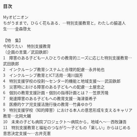
目次
Myオピニオン
ちがうままで，ひらく花もある．―特別支援教育と，わたしの脇道人
生……金森啓太
【特 集】
今知りたい 特別支援教育
（企画の言葉／武田鉄郎）
1 障害のある子ども一人ひとりの教育的ニーズに応じた特別支援教育…
武田鉄郎
2 インクルーシブ教育システムと合理的配慮…永井祐也
3 インクルーシブ教育とICT活用…滝川国芳
4 特別支援学校の役割～センター的機能と地域支援～…武田鉄郎
5 災害時における障害のある子どもへの配慮…土屋忠之
6 個別の教育支援計画・個別の指導計画とは？…笠原芳隆
7 発達障害のある子どもへの教育支援…海津亜希子
8 医療的ケア児支援法施行後の教育…竹鼻ゆかり
9 特別支援学校（知的障害）における本人の意思形成を支えるキャリア
教育…北岡大輔
10 未来の子ども病院プロジェクト～病院から，地域へ～…西牧謙吾
11 特別支援教育と福祉のつながり～子どもの「楽しい」からはじめる
意思決定支援～…古井克憲