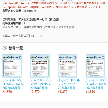
※Androidは、Android２世代前の端末のうち、国内キャリア経由で販売されている端
末（Xperia、GALAXY、AQUOS、ARROWS、Nexusなど）にて動作確認しています
必要メモリ容量
46 MB以上
ご利用方法
アクセス型配信サービス（買切型）
同時使用端末数
1
※インターネット経由でのWEBブラウザによるアクセス参照
※導入・利用方法の詳細は
こちら
巻号一覧
チャイルドヘル
チャイルドヘル
チャイルドヘル
チャイルドヘル
ス Vol.29 No.8
ス Vol.29 No.7
ス Vol.29 No.6
ス Vol.29 No.5
2026年8月号
2026年7月号
2026年6月号
2026年5月号
¥1,870
¥1,870
¥1,870
¥1,870