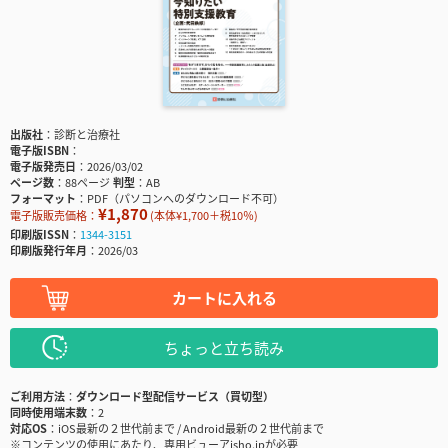
出版社
診断と治療社
電子版ISBN
電子版発売日
2026/03/02
ページ数
88ページ
判型
AB
フォーマット
PDF（パソコンへのダウンロード不可）
¥1,870
電子版販売価格：
(本体¥1,700＋税10％)
印刷版ISSN
1344-3151
印刷版発行年月
2026/03
カートに入れる
ちょっと立ち読み
ご利用方法
ダウンロード型配信サービス（買切型）
同時使用端末数
2
対応OS
iOS最新の２世代前まで / Android最新の２世代前まで
※コンテンツの使用にあたり、専用ビューアisho.jpが必要