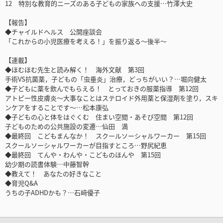
12 特別な教育的ニーズのある子どもの家族への支援…竹澤大史
【報告】
◆チャイルドヘルス 公開座談会
「これからの小児医療を考える！」を振り返る～後半～
【連載】
◆ほむほむ先生と読み解く！ 海外文献 第3回
手術VS抗菌薬，子どもの「虫垂炎」治療，どっちがいい？…堀向健太
◆子どもに薬を飲んでもらえる！ とっておきの服薬指導 第12回
アトピー性皮膚炎～大事なことはステロイド外用薬と保湿剤を塗り，スキ
ンケアをすることです～…松本康弘
◆子どもの心と体をはぐくむ 住まい空間・あそび空間 第12回
子どものための公共施設の変遷…仙田 満
◆最終回 こどもまんなか！ スクールソーシャルワーカー 第15回
スクールソーシャルワーカーが目指すところ…野尻紀恵
◆最終回 てんや・わんや・こどものほんや 第15回
幼少期の読書体験…中藤智幹
◆教えて！ あなたの好きなこと
◆育児Q&A
うちの子ADHDかも？…石﨑優子