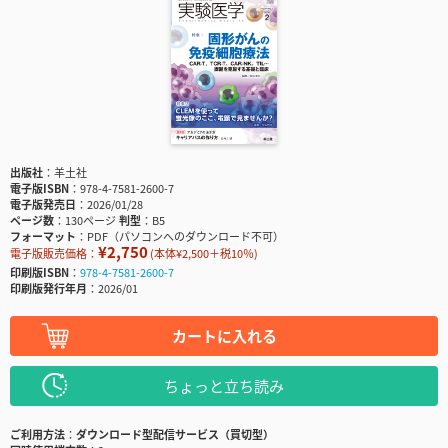
出版社
羊土社
電子版ISBN
978-4-7581-2600-7
電子版発売日
2026/01/28
ページ数
130ページ
判型
B5
フォーマット
PDF（パソコンへのダウンロード不可）
¥2,750
電子版販売価格：
(本体¥2,500＋税10％)
印刷版ISBN
978-4-7581-2600-7
印刷版発行年月
2026/01
カートに入れる
ちょっと立ち読み
ご利用方法
ダウンロード型配信サービス（買切型）