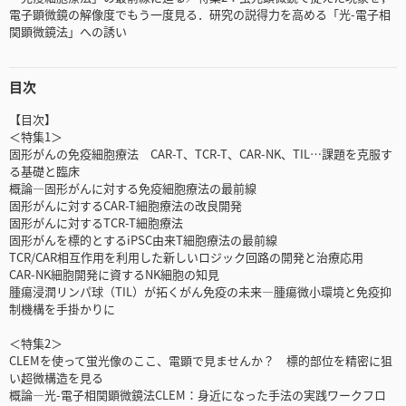
電子顕微鏡の解像度でもう一度見る．研究の説得力を高める「光-電子相
関顕微鏡法」への誘い
目次
【目次】
＜特集1＞
固形がんの免疫細胞療法 CAR-T、TCR-T、CAR-NK、TIL…課題を克服す
る基礎と臨床
概論―固形がんに対する免疫細胞療法の最前線
固形がんに対するCAR-T細胞療法の改良開発
固形がんに対するTCR-T細胞療法
固形がんを標的とするiPSC由来T細胞療法の最前線
TCR/CAR相互作用を利用した新しいロジック回路の開発と治療応用
CAR-NK細胞開発に資するNK細胞の知見
腫瘍浸潤リンパ球（TIL）が拓くがん免疫の未来―腫瘍微小環境と免疫抑
制機構を手掛かりに
＜特集2＞
CLEMを使って蛍光像のここ、電顕で見ませんか？ 標的部位を精密に狙
い超微構造を見る
概論―光-電子相関顕微鏡法CLEM：身近になった手法の実践ワークフロ