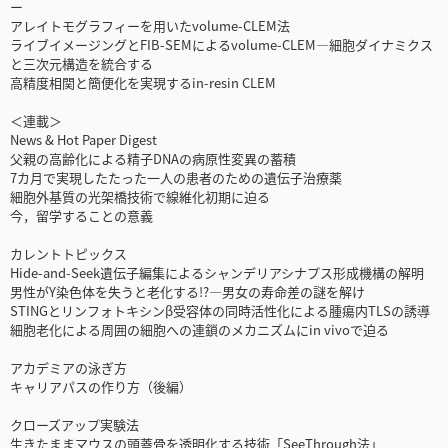
ー
アレイトモグラフィーを用いたvolume-CLEM法
ライブイメージングとFIB-SEMによるvolume-CLEM―細胞ダイナミクス
と三次元構造を統合する
高精度相関と簡便化を実現するin-resin CLEM
＜連載＞
News & Hot Paper Digest
父親の高齢化による精子DNAの病原性変異の蓄積
7カ月で実現したたった一人の患者のための遺伝子治療薬
細胞外基質の光架橋技術で線維化初期に迫る
今，留学することの意義
カレントトピックス
Hide-and-Seek遺伝子編集によるシャンデリアシナプス形成機構の解明
男性がY染色体を失うと老化する!?―男女の寿命差の謎を解け
STINGとリンフォトキシンβ受容体の同時活性化による腫瘍内TLSの誘導
細胞老化による周囲の細胞への連鎖のメカニズムにin vivoで迫る
アカデミアの泳ぎ方
キャリアパスの作り方（後編）
クローズアップ実験法
生きたままマウスの頭蓋骨を透明化する技術「SeeThrough法」