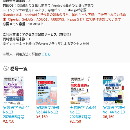
同時使用端末数
3
対応OS
iOS最新の２世代前まで / Android最新の２世代前まで
※コンテンツの使用にあたり、専用ビューアisho.jpが必要
※Androidは、Android２世代前の端末のうち、国内キャリア経由で販売されている端
末（Xperia、GALAXY、AQUOS、ARROWS、Nexusなど）にて動作確認しています
必要メモリ容量
90 MB以上
ご利用方法
アクセス型配信サービス（買切型）
同時使用端末数
1
※インターネット経由でのWEBブラウザによるアクセス参照
※導入・利用方法の詳細は
こちら
巻号一覧
実験医学 Vol.44
実験医学増刊
実験医学 Vol.44
実験医学増刊
No.13
Vol.44 No.12
No.11
Vol.44 No.10
2026年8月号
¥6,160
2026年7月号
¥6,160
¥2,750
¥2,750