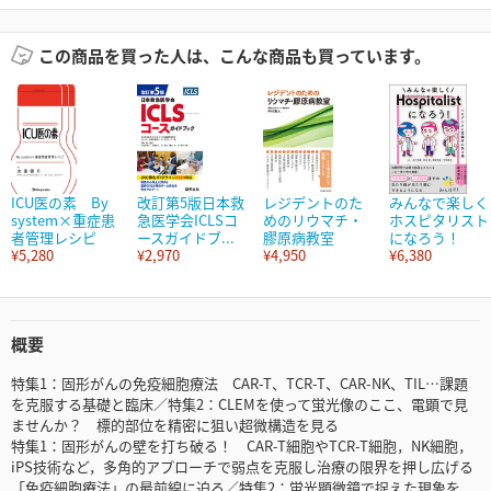
この商品を買った人は、こんな商品も買っています。
ICU医の素 By
改訂第5版日本救
レジデントのた
みんなで楽しく
system×重症患
急医学会ICLSコ
めのリウマチ・
ホスピタリスト
者管理レシピ
ースガイドブ...
膠原病教室
になろう！
¥5,280
¥2,970
¥4,950
¥6,380
概要
特集1：固形がんの免疫細胞療法 CAR-T、TCR-T、CAR-NK、TIL…課題
を克服する基礎と臨床／特集2：CLEMを使って蛍光像のここ、電顕で見
ませんか？ 標的部位を精密に狙い超微構造を見る
特集1：固形がんの壁を打ち破る！ CAR-T細胞やTCR-T細胞，NK細胞，
iPS技術など，多角的アプローチで弱点を克服し治療の限界を押し広げる
「免疫細胞療法」の最前線に迫る／特集2：蛍光顕微鏡で捉えた現象を，