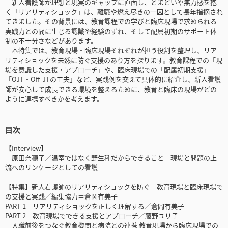
新人看護師が理想と現実のギャップに直面し、とまどいや無力感を抱
く「リアリティショック」は、離職や燃え尽きの一因として長年指摘され
てきました。その背景には、教育課程での学びと臨床現場で求められる
実践力との間に生じる認識や経験のずれ、そして配属初期のサポート体
制の不十分さなどがあります。
本特集では、教育現場・臨床現場それぞれが担う役割を整理し、リア
リティショックを未然に防ぐ支援のあり方を探ります。教育課程での「現
場を意識した支援・アプローチ」や、臨床現場での「配属初期支援」
「OJT・Off-JTの工夫」など、実践例を交えて具体的に紹介し、新人看護
師が安心して成長できる環境を整えるために、教育と臨床の現場がどの
ように連携すべきかを考えます。
目次
【Interview】
原田奈穂子／温室ではなく野生種だからできること―現場と問題の上
流へのリンケージとしての看護
【特集】新人看護師のリアリティショックを防ぐ―教育現場と臨床現場で
の支援と実践／編集協力＝倉岡有美子
PART 1 リアリティショックを正しく理解する／倉岡有美子
PART 2 教育現場でできる支援とアプローチ／藤野ユリ子
入職前後をつなぐ教育機関と病院との連携 教育現場から臨床現場での