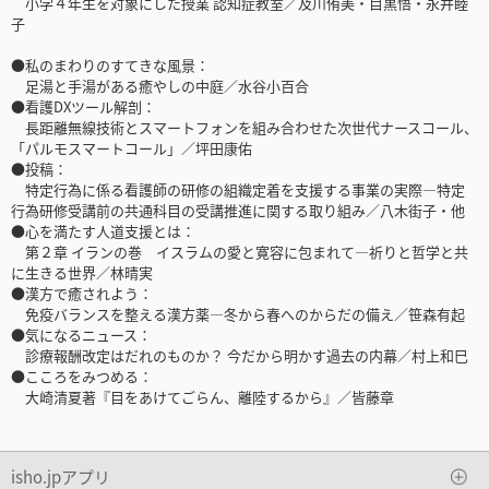
小学４年生を対象にした授業 認知症教室／及川侑美・目黒悟・永井睦
子
●私のまわりのすてきな風景：
足湯と手湯がある癒やしの中庭／水谷小百合
●看護DXツール解剖：
長距離無線技術とスマートフォンを組み合わせた次世代ナースコール、
「パルモスマートコール」／坪田康佑
●投稿：
特定行為に係る看護師の研修の組織定着を支援する事業の実際―特定
行為研修受講前の共通科目の受講推進に関する取り組み／八木街子・他
●心を満たす人道支援とは：
第２章 イランの巻 イスラムの愛と寛容に包まれて―祈りと哲学と共
に生きる世界／林晴実
●漢方で癒されよう：
免疫バランスを整える漢方薬―冬から春へのからだの備え／笹森有起
●気になるニュース：
診療報酬改定はだれのものか？ 今だから明かす過去の内幕／村上和巳
●こころをみつめる：
大崎清夏著『目をあけてごらん、離陸するから』／皆藤章
isho.jpアプリ