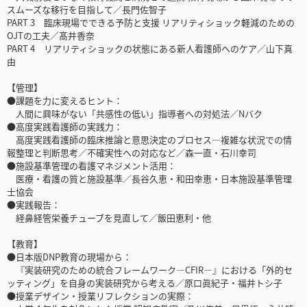
スムーズな移行を目指して／長門佐智子
PART 3 臨床現場でできる予防と支援 リアリティショック軽減のための
OJTの工夫／髙井香奈
PART 4 リアリティショックの状態にある新人看護師へのケア／山下真
由
【管理】
●課題を力に変えるヒント：
人間に興味がない「共感性の低い」指導者への対処法／Nバク
●高度実践看護師の実践力：
高度実践看護師の臨床推論と意思決定のプロセス―複雑な状況での情
報整理と判断思考／不確実性への対応など／森一直・石川幸司
●施設基準管理の看護マネジメント活用：
医療・看護の質と施設基準／長谷久恵・和田幸恵・日本施設基準管理
士協会
●実践報告：
経鼻経管栄養チューブを見直して／飯田恵利・他
【教育】
●日本版DNP教育の現場から：
『実装研究のための統合フレームワーク―CFIR―』における「外的セ
ッティング」を自身の実装研究から考える／原口眞紀子・福井トシ子
●授業デザイン・授業リフレクションの実際：