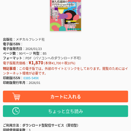
出版社
メヂカルフレンド社
電子版ISBN
電子版発売日
2026/01/23
ページ数
90ページ
判型
B5
フォーマット
PDF（パソコンへのダウンロード不可）
¥1,870
電子版販売価格：
(本体¥1,700＋税10％)
特記事項
この電子版では，外部のサイトとリンクをしております。閲覧のためにはイ
ンターネット環境が必要です。
印刷版ISSN
0385-549X
印刷版発行年月
2026/01
カートに入れる
ちょっと立ち読み
ご利用方法
ダウンロード型配信サービス（買切型）
同時使用端末数
3