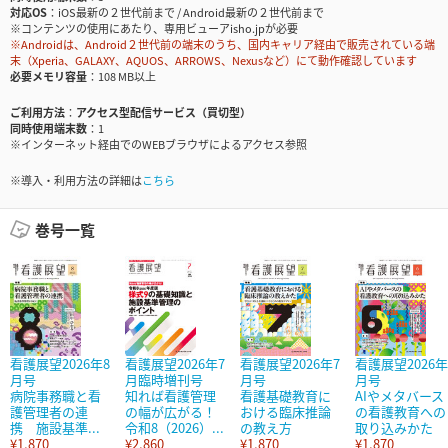
対応OS
iOS最新の２世代前まで / Android最新の２世代前まで
※コンテンツの使用にあたり、専用ビューアisho.jpが必要
※Androidは、Android２世代前の端末のうち、国内キャリア経由で販売されている端
末（Xperia、GALAXY、AQUOS、ARROWS、Nexusなど）にて動作確認しています
必要メモリ容量
108 MB以上
ご利用方法
アクセス型配信サービス（買切型）
同時使用端末数
1
※インターネット経由でのWEBブラウザによるアクセス参照
※導入・利用方法の詳細は
こちら
巻号一覧
看護展望2026年8
看護展望2026年7
看護展望2026年7
看護展望2026年
月号
月臨時増刊号
月号
月号
病院事務職と看
知れば看護管理
看護基礎教育に
AIやメタバース
護管理者の連
の幅が広がる！
おける臨床推論
の看護教育への
携 施設基準...
令和8（2026）...
の教え方
取り込みかた
¥1,870
¥2,860
¥1,870
¥1,870