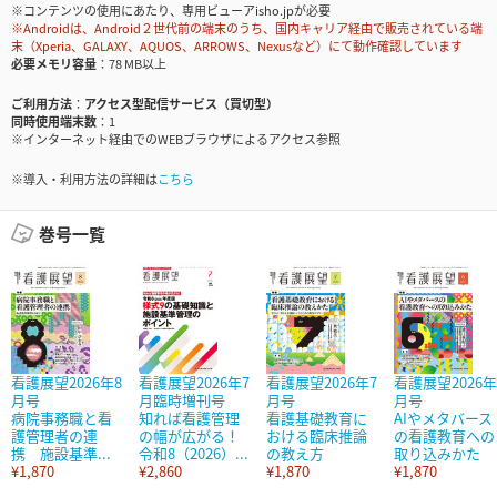
※コンテンツの使用にあたり、専用ビューアisho.jpが必要
※Androidは、Android２世代前の端末のうち、国内キャリア経由で販売されている端
末（Xperia、GALAXY、AQUOS、ARROWS、Nexusなど）にて動作確認しています
必要メモリ容量
78 MB以上
ご利用方法
アクセス型配信サービス（買切型）
同時使用端末数
1
※インターネット経由でのWEBブラウザによるアクセス参照
※導入・利用方法の詳細は
こちら
巻号一覧
看護展望2026年8
看護展望2026年7
看護展望2026年7
看護展望2026年
月号
月臨時増刊号
月号
月号
病院事務職と看
知れば看護管理
看護基礎教育に
AIやメタバース
護管理者の連
の幅が広がる！
おける臨床推論
の看護教育への
携 施設基準...
令和8（2026）...
の教え方
取り込みかた
¥1,870
¥2,860
¥1,870
¥1,870