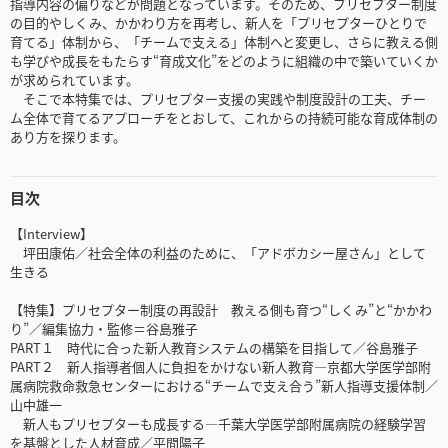
指導内容の偏りなどが問題となっています。そのため、プリセプター制度
の目的やしくみ、かかわり方を再考し、新人を「プリセプターひとりで
育てる」体制から、「チームで支える」体制へと変更し、さらに教える側
も学びや成長をもたらす“育成文化”をどのように組織の中で築いていくか
が求められています。
そこで本特集では、プリセプター支援の実践や制度設計の工夫、チー
ム全体で育てるアプローチをとおして、これからの持続可能な育成体制の
あり方を探ります。
目次
【Interview】
坪田康佑／社会全体の利益のために、「アドボカシー屋さん」として
生きる
【特集】プリセプター制度の再設計 教える側も育つ“しくみ”と“かかわ
り”／編集協力・監修＝谷島雅子
PART１ 時代に合った新人教育システムの構築を目指して／谷島雅子
PART２ 新人指導者個人に負担をかけない新人教育―京都大学医学部附
属病院救命救急センターにおける“チームで支え合う”新人指導支援体制／
山中雄一
新人もプリセプターも成長する―千葉大学医学部附属病院の経験学習
を基盤とした人材育成／平間陽子