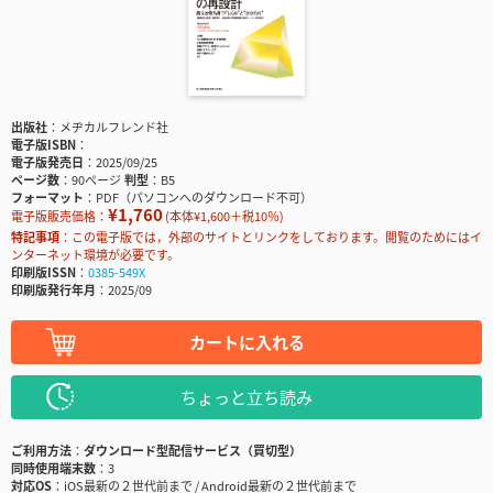
出版社
メヂカルフレンド社
電子版ISBN
電子版発売日
2025/09/25
ページ数
90ページ
判型
B5
フォーマット
PDF（パソコンへのダウンロード不可）
¥1,760
電子版販売価格：
(本体¥1,600＋税10％)
特記事項
この電子版では，外部のサイトとリンクをしております。閲覧のためにはイ
ンターネット環境が必要です。
印刷版ISSN
0385-549X
印刷版発行年月
2025/09
カートに入れる
ちょっと立ち読み
ご利用方法
ダウンロード型配信サービス（買切型）
同時使用端末数
3
対応OS
iOS最新の２世代前まで / Android最新の２世代前まで