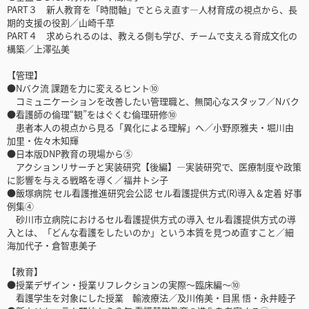
PART３ 新人教育を「時間軸」でとらえ直す―人材育成の視点から、長
期的支援の役割／山崎千草
PART４ 求められるのは、教える側も学び、チームで支える育成文化の
構築／上澤弘美
【管理】
●Nバク流 課題を力に変えるヒント⑩
コミュニケーションを改善したい管理職と、無関心なスタッフ／Nバク
●看護師の倫理“観”をはぐくむ倫理研修⑩
患者本人の視点から見る「異化による理解」へ／小野原雅夫・堀川由
加里・佐々木知輝
●日本版DNP教育の現場から⑤
アクションリサーチと実装研究【後編】―実装研究で、医療制度や政策
に影響を与える戦略を導く／福井トシ子
●飯塚病院 セル看護推進研究会公認 セル看護提供方式(R)導入＆定着 好事
例集④
砂川市立病院におけるセル看護提供方式の導入 セル看護提供方式の導
入とは、「どんな看護をしたいのか」という本質を見つめ直すこと／細
海加代子・倉智恵美子
【教育】
●授業デザイン・授業リフレクションの実際～臨床編～⑩
看護学生を対象にした授業 輸液療法／及川侑美・目黒 悟・永井睦子