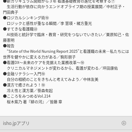
●新カリキュラム開始から３年 看護基礎教育の進化を考察する⑦
生活行動が依存に向かうエンドオブライフ期の授業展開／中村正子・
門田典子
●ロジカルシンキング術⑩
ロジックと感性が重なる瞬間／李 慧瑛・緒方重光
●すてきな看護職㉒
AI技術と統計学で臨床・教育・研究をつないでいきたい／栗原知己・佐
藤憲明
●報告
“State of the World Nursing Report 2025”と看護職の未来―私たちには
世界を健やかに変える力がある／駒形朋子
●看護DX～未来のケアを見据えた業務改革～⑩
クリニカルマネジメントが変わるから、看護が変わる／坪田康佑
●金融リテラシー入門⑩
自分の相続のことをきちんと考えてみよう／中林友美
●漢方で癒されよう！⑩
冷え性と漢方薬／笹森有起
●こころをみつめるVol.214
桜木紫乃 著『緋の河』／皆藤 章
isho.jpアプリ