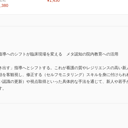
土社
¥1,430
,380
指導へのシフトが臨床現場を変える メタ認知の院内教育への活用
き出す」指導へとシフトする。これが看護の質やレジリエンスの高い新
動を客観視し、修正する（セルフモニタリング）スキルを身に付けられ
い認識の更新）や視点取得といった具体的な手法を通じて、新人や若手
す。