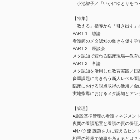
小池智子／「いかにゆとりをつく
【特集】
「教える」指導から「引き出す」
PART 1 総論
看護師のメタ認知の働きを促す学
PART 2 座談会
メタ認知で変わる臨床現場―教育
PART 3 各論
メタ認知を活用した教育実践／日
多重課題に向き合う新人レベル看
臨床における視点取得の活用／金山
実地指導におけるメタ認知とアン
【管理】
●施設基準管理の看護マネジメン
夜間の看護配置と看護の質の保証
●Nバク流 課題を力に変えるヒン
相手の視座で物事を考えるとは？