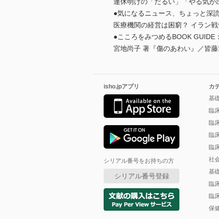
連休明けの「だるい」「やる気が
●気になるニュース、ちょっと深
医療機関の経営は困窮？ イラン
●こころをみつめるBOOK GUIDE
宮地尚子 著『傷のあわい』／皆藤
isho.jpアプリ
カ
基
臨
臨
臨
臨
社
シリアル番号をお持ちの方
基
シリアル番号登録
臨
臨
保