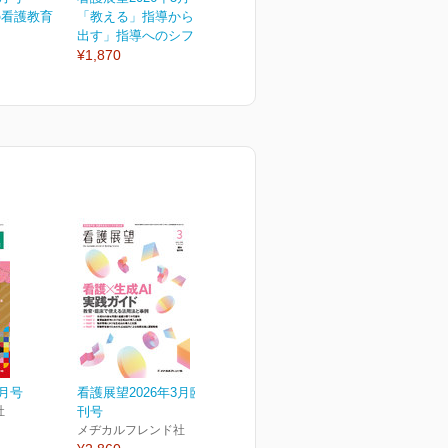
の看護教育
「教える」指導から「引き
看護学生への進路支援 就
た
出す」指導へのシフトが...
職・進学からキャリア形...
¥1,870
¥1,870
¥
3月号
看護展望2026年3月臨時増
社
刊号
メヂカルフレンド社