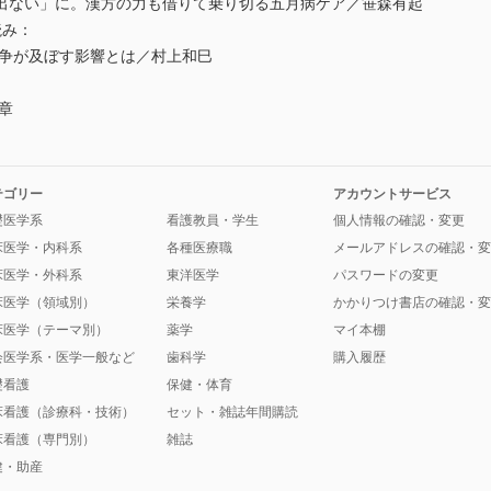
出ない」に。漢方の力も借りて乗り切る五月病ケア／笹森有起
読み：
戦争が及ぼす影響とは／村上和巳
：
章
テゴリー
アカウントサービス
礎医学系
看護教員・学生
個人情報の確認・変更
床医学・内科系
各種医療職
メールアドレスの確認・変
床医学・外科系
東洋医学
パスワードの変更
床医学（領域別）
栄養学
かかりつけ書店の確認・変
床医学（テーマ別）
薬学
マイ本棚
会医学系・医学一般など
歯科学
購入履歴
礎看護
保健・体育
床看護（診療科・技術）
セット・雑誌年間購読
床看護（専門別）
雑誌
健・助産