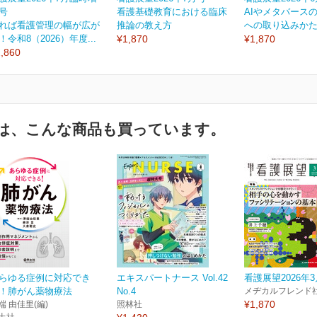
号
看護基礎教育における臨床
AIやメタバース
れば看護管理の幅が広が
推論の教え方
への取り込みか
！令和8（2026）年度...
¥1,870
¥1,870
,860
は、こんな商品も買っています。
らゆる症例に対応でき
エキスパートナース Vol.42
看護展望2026年
！肺がん薬物療法
No.4
メヂカルフレンド
¥1,870
端 由佳里(編)
照林社