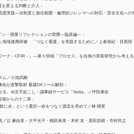
質を変える判断と介入：
高度実践―法制度と責任範囲・倫理的ジレンマへの対応・安全文化への
ザイン・授業リフレクションの実際～臨床編～：
た地域連携研修 「つなぐ看護」を実践するために／上倉裕紀・目黒悟
ワーク－CFIR－』―第５領域「プロセス」を自身の実装研究から考え
ズム／小池武嗣
康佑が直撃取材 看護DXツール解剖：
る、AI文字起こし・議事録サービス「Notta」／坪田康佑
現場からの十二章：
の前に水」という選択―命をつなぐ源流を求めて／林 晴実
践／辻 麻由美・大平光子・鶴田来美・木村 友・原田昌範・市村尚之