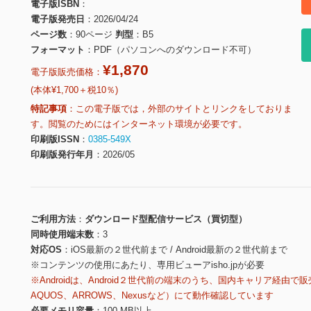
電子版ISBN
電子版発売日
2026/04/24
ページ数
90ページ
判型
B5
フォーマット
PDF（パソコンへのダウンロード不可）
¥1,870
電子版販売価格：
(本体¥1,700＋税10％)
特記事項
この電子版では，外部のサイトとリンクをしておりま
す。閲覧のためにはインターネット環境が必要です。
印刷版ISSN
0385-549X
印刷版発行年月
2026/05
ご利用方法
ダウンロード型配信サービス（買切型）
同時使用端末数
3
対応OS
iOS最新の２世代前まで / Android最新の２世代前まで
※コンテンツの使用にあたり、専用ビューアisho.jpが必要
※Androidは、Android２世代前の端末のうち、国内キャリア経由で販
AQUOS、ARROWS、Nexusなど）にて動作確認しています
必要メモリ容量
100 MB以上