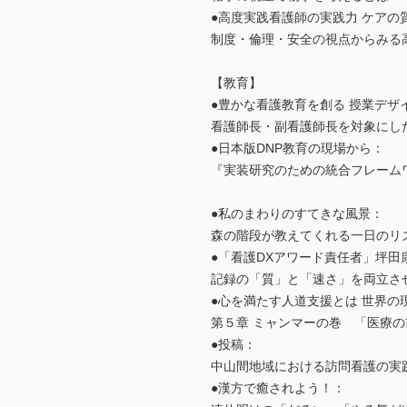
●高度実践看護師の実践力 ケアの
制度・倫理・安全の視点からみる
【教育】
●豊かな看護教育を創る 授業デ
看護師長・副看護師長を対象にし
●日本版DNP教育の現場から：
『実装研究のための統合フレーム
●私のまわりのすてきな風景：
森の階段が教えてくれる一日のリ
●「看護DXアワード責任者」坪田
記録の「質」と「速さ」を両立させ
●心を満たす人道支援とは 世界の
第５章 ミャンマーの巻 「医療
●投稿：
中山間地域における訪問看護の実
●漢方で癒されよう！：