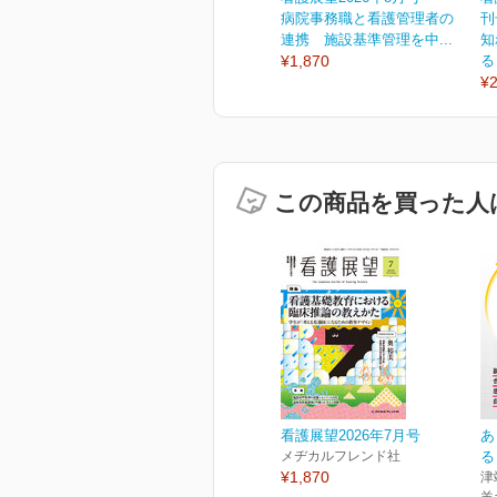
病院事務職と看護管理者の
刊
連携 施設基準管理を中...
知
¥1,870
る
¥2
この商品を買った人
看護展望2026年7月号
あ
メヂカルフレンド社
る
¥1,870
津