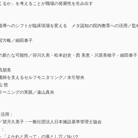
るか」を考えることが職場の発展性を生み出す
指導へのシフトが臨床現場を変える メタ認知の院内教育への活用／監
習方略／細田泰子
の新たな可能性／卯川久美・松本赳史・西 美恵・川原美穂子・細田泰子
髙朋美
護師を支えるセルフモニタリング／水引智央
 悠
ラーニングの実践／遠山真央
ト活用：
／望月久美子・一般社団法人日本施設基準管理士協会
ト：
－「よかれと思って」の落とし穴／Nバク