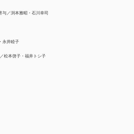
寄与／渕本雅昭・石川幸司
・永井睦子
る／松本啓子・福井トシ子