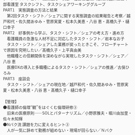
部看護室 タスクシフト、タスクシェアワーキンググループ
PART1 実態調査の方法と結果
第2回タスク・シフト／シェアに関する実態調査の結果報告と考察／越
戸和代・佐久間あゆみ・菅原実夏・松本久美恵・八谷 恵・髙橋久子・樋
口幸子
PART2 好事例から学ぶ、タスク・シフト／シェアの考え方・進め方
看護職員の急激な人材不足に対応したタスク・シフト／岩本なお子
タスク・シフト／シェアした業務が戻ったときこそ、フローチャート
で原因を究明したい／髙橋久子・上平真由美
他職種との信頼関係を深めながら実現したタスク・シフト／シェア／
八谷 恵
医療DXの導入と多職種によるタスク・シフト／シェアの推進／古俣ひ
ろみ
PART3 座談会
タスク・シフト／シェアの現在地／越戸和代・佐久間あゆみ・菅原実
夏・松本久美恵・八谷 恵・髙橋久子・樋口幸子
【管理】
●看護師の倫理“観”をはぐくむ倫理研修③
旧来の医療原則――SOLとパターナリズム／小野原雅夫・堀川由加里・
佐々木知輝
●Nバク流 課題を力に変えるヒント③
人が一気に辞めて勤務が組めない・現場が回らない／Ｎバク