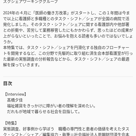
スクシェアワーキンググループ
2024年の４月に「医師の働き方改革」がスタートし、この１年間は今ま
で以上に看護師と多職種とのタスク・シフト／シェアが全国の病院で活
発化しました。そのタスク・シフト／シェアに関する看護部内や他部署
との折衝や、苦労して業務移管したにもかかわらず、思ったほどの成果が
上がらないといったことで、お悩みを抱える読者も多いのではないでしょ
うか。
本特集では、タスク・シフト／シェアを円滑化する独自のフローチャー
トを開発するなど、この分野で先駆的に取り組む済生会本部看護室が行っ
た最新の実態調査の分析報告などから、タスク・シフト／シェアの最適
解を探っていきます。
目次
【Interview】
髙橋夕佳
福祉雑貨をきっかけに障がい者の理解を深めたい。
だれもが地域で暮らせる社会を目指して。
【特集】
実態調査、好事例から学ぼう 職種の専門性と患者の価値を考えたタス
ク・シフト／シェア／編集協力・執筆＝社会福祉法人恩賜財団済生会本