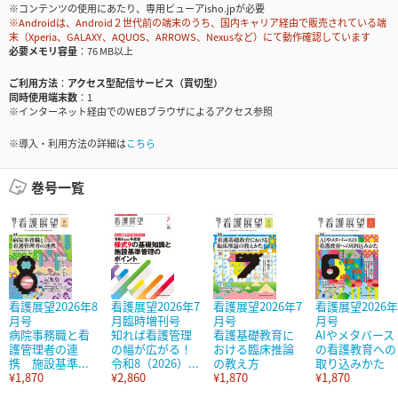
※コンテンツの使用にあたり、専用ビューアisho.jpが必要
※Androidは、Android２世代前の端末のうち、国内キャリア経由で販売されている端
末（Xperia、GALAXY、AQUOS、ARROWS、Nexusなど）にて動作確認しています
必要メモリ容量
76 MB以上
ご利用方法
アクセス型配信サービス（買切型）
同時使用端末数
1
※インターネット経由でのWEBブラウザによるアクセス参照
※導入・利用方法の詳細は
こちら
巻号一覧
看護展望2026年8
看護展望2026年7
看護展望2026年7
看護展望2026年
月号
月臨時増刊号
月号
月号
病院事務職と看
知れば看護管理
看護基礎教育に
AIやメタバース
護管理者の連
の幅が広がる！
おける臨床推論
の看護教育への
携 施設基準...
令和8（2026）...
の教え方
取り込みかた
¥1,870
¥2,860
¥1,870
¥1,870