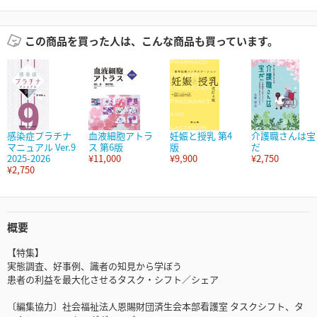
この商品を買った人は、こんな商品も買っています。
感染症プラチナ
血液細胞アトラ
妊娠と授乳 第4
介護職さんは宝
マニュアル Ver.9
ス 第6版
版
だ
2025-2026
¥11,000
¥9,900
¥2,750
¥2,750
概要
【特集】
実態調査、好事例、識者の知見から学ぼう
患者の利益を最大化させるタスク・シフト／シェア
〔編集協力〕社会福祉法人恩賜財団済生会本部看護室 タスクシフト、タ