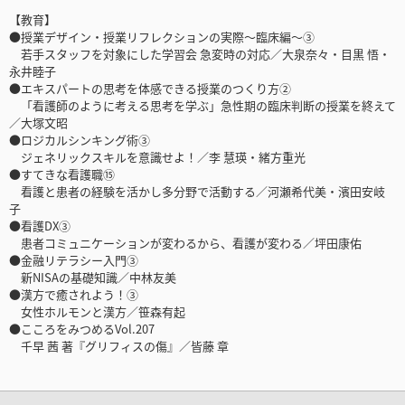
【教育】
●授業デザイン・授業リフレクションの実際～臨床編～③
若手スタッフを対象にした学習会 急変時の対応／大泉奈々・目黒 悟・
永井睦子
●エキスパートの思考を体感できる授業のつくり方②
「看護師のように考える思考を学ぶ」急性期の臨床判断の授業を終えて
／大塚文昭
●ロジカルシンキング術③
ジェネリックスキルを意識せよ！／李 慧瑛・緒方重光
●すてきな看護職⑮
看護と患者の経験を活かし多分野で活動する／河瀬希代美・濱田安岐
子
●看護DX③
患者コミュニケーションが変わるから、看護が変わる／坪田康佑
●金融リテラシー入門③
新NISAの基礎知識／中林友美
●漢方で癒されよう！③
女性ホルモンと漢方／笹森有起
●こころをみつめるVol.207
千早 茜 著『グリフィスの傷』／皆藤 章