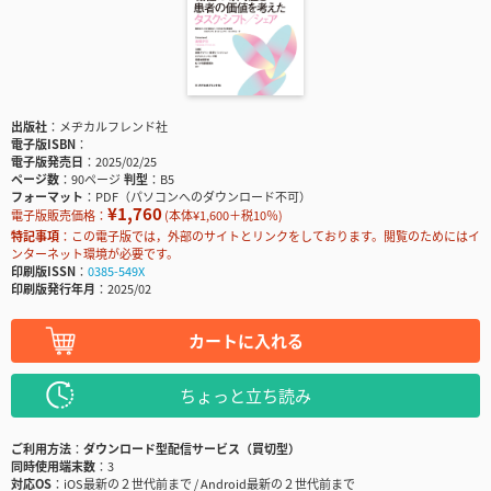
出版社
メヂカルフレンド社
電子版ISBN
電子版発売日
2025/02/25
ページ数
90ページ
判型
B5
フォーマット
PDF（パソコンへのダウンロード不可）
¥1,760
電子版販売価格：
(本体¥1,600＋税10％)
特記事項
この電子版では，外部のサイトとリンクをしております。閲覧のためにはイ
ンターネット環境が必要です。
印刷版ISSN
0385-549X
印刷版発行年月
2025/02
カートに入れる
ちょっと立ち読み
ご利用方法
ダウンロード型配信サービス（買切型）
同時使用端末数
3
対応OS
iOS最新の２世代前まで / Android最新の２世代前まで