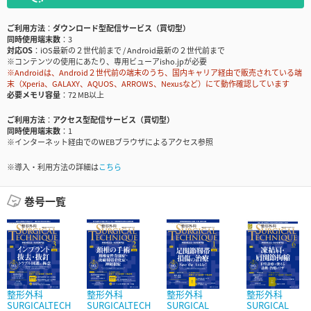
ご利用方法
ダウンロード型配信サービス（買切型）
同時使用端末数
3
対応OS
iOS最新の２世代前まで / Android最新の２世代前まで
※コンテンツの使用にあたり、専用ビューアisho.jpが必要
※Androidは、Android２世代前の端末のうち、国内キャリア経由で販売されている端
末（Xperia、GALAXY、AQUOS、ARROWS、Nexusなど）にて動作確認しています
必要メモリ容量
72 MB以上
ご利用方法
アクセス型配信サービス（買切型）
同時使用端末数
1
※インターネット経由でのWEBブラウザによるアクセス参照
※導入・利用方法の詳細は
こちら
巻号一覧
整形外科
整形外科
整形外科
整形外科
SURGICALTECH
SURGICALTECH
SURGICAL
SURGICAL