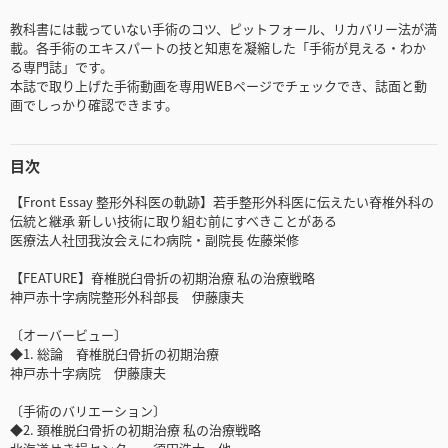
教科書には載っていない手術のコツ、ピットフォール、リカバリー法が満
載。各手術のエキスパートの技と知恵を凝縮した「手術が見える・わか
る専門誌」です。
本誌で取り上げた手術動画を専用WEBページでチェックでき、誌面と動
画でしっかり確認できます。
目次
【Front Essay 整形外科医の軌跡】若手整形外科医に伝えたい脊椎外科の
伝統と継承 新しい技術に取り組む前にすべきことがある
医療法人社団我汝会えにわ病院・副院長 佐藤栄修
【FEATURE】脊椎脱臼骨折の初期治療 私の治療戦略
神戸赤十字病院整形外科部長 伊藤康夫
〔オーバービュー〕
◆1. 総論 脊椎脱臼骨折の初期治療
神戸赤十字病院 伊藤康夫
〔手術のバリエーション〕
◆2. 頚椎脱臼骨折の初期治療 私の治療戦略