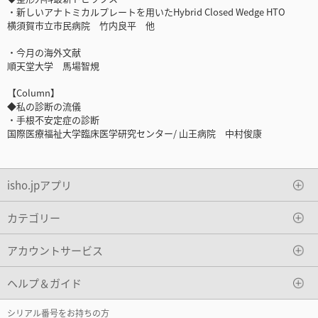
・新しいアナトミカルプレートを用いたHybrid Closed Wedge HTO
横須賀市立市民病院 竹内良平 他
・今月の海外文献
順天堂大学 馬場智規
【Column】
◆私の診断の流儀
・手根不安定症の診断
国際医療福祉大学臨床医学研究センター/ 山王病院 中村俊康
isho.jpアプリ
カテゴリー
アカウントサービス
ヘルプ＆ガイド
シリアル番号をお持ちの方