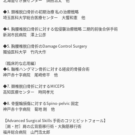
北海道せき損センター 須田浩太 他
◆3. 頚椎脱臼骨折の初期治療 私の治療戦略
埼玉医科大学総合医療センター 大饗和憲 他
◆4. 胸腰椎脱臼骨折に対する低侵襲治療戦略 二期的前後合併手術
新潟市民病院 澤上公彦
◆5. 胸腰椎脱臼骨折のDamage Control Surgery
獨協医科大学 竹内大作
〔臨床的な応用編〕
◆6. 軸椎ハングマン骨折に対する経皮的骨接合術
神戸赤十字病院 尾崎修平 他
◆7. 頚椎脱臼骨折に対するMICEPS
高知医療センター 時岡孝光
◆8. 骨盤輪損傷に対するSpino-pelvic 固定
神戸赤十字病院 菊地 剛 他
【Advanced Surgical Skills 手術のコツとピットフォール】
［肩・肘］肩の広背筋移行術・大胸筋移行術
福井総合病院 山門浩太郎