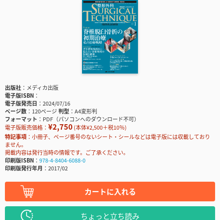
出版社
メディカ出版
電子版ISBN
電子版発売日
2024/07/16
ページ数
120ページ
判型
A4変形判
フォーマット
PDF（パソコンへのダウンロード不可）
¥2,750
電子版販売価格：
(本体¥2,500＋税10％)
特記事項
小冊子、ページ番号のないシート・シールなどは電子版には収載しており
ません。
掲載内容は発行当時の情報です。ご了承ください。
印刷版ISBN
978-4-8404-6088-0
印刷版発行年月
2017/02
カートに入れる
ちょっと立ち読み