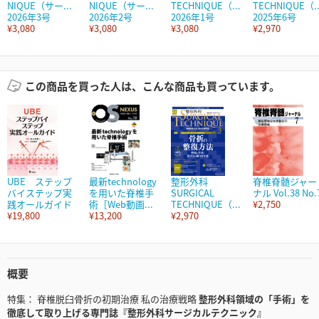
NIQUE（サー...
NIQUE（サー...
TECHNIQUE（...
TECHNIQUE（..
2026年3号
2026年2号
2026年1号
2025年6号
¥3,080
¥3,080
¥3,080
¥2,970
この商品を買った人は、こんな商品も買っています。
UBE ステップ
最新technology
整形外科
脊椎脊髄ジャー
バイステップ実
を用いた脊椎手
SURGICAL
ナル Vol.38 No.
践オールガイド
術［Web動画...
TECHNIQUE（...
¥2,750
¥19,800
¥13,200
¥2,970
概要
特集： 脊椎脱臼骨折の初期治療 私の治療戦略
整形外科領域の「手術」を
徹底して取り上げる専門誌『整形外科サージカルテクニック』