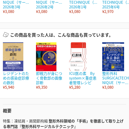
NIQUE（サー...
NIQUE（サー...
TECHNIQUE（...
TECHNIQUE（..
2026年3号
2026年2号
2026年1号
2025年6号
¥3,080
¥3,080
¥3,080
¥2,970
この商品を買った人は、こんな商品も買っています。
レジデントのた
即戦力が身につ
ICU医の素 By
整形外科
めの感染症診療
く骨軟部の画像
system×重症患
SURGICALTECH
の鉄則
診断
者管理レシピ
NIQUE（サー...
¥5,940
¥9,350
¥5,280
¥3,080
概要
特集：凍結肩・肩関節拘縮
整形外科領域の「手術」を徹底して取り上げ
る専門誌『整形外科サージカルテクニック』