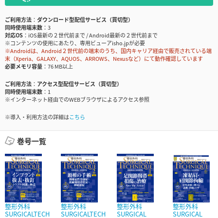
ご利用方法
ダウンロード型配信サービス（買切型）
同時使用端末数
3
対応OS
iOS最新の２世代前まで / Android最新の２世代前まで
※コンテンツの使用にあたり、専用ビューアisho.jpが必要
※Androidは、Android２世代前の端末のうち、国内キャリア経由で販売されている端
末（Xperia、GALAXY、AQUOS、ARROWS、Nexusなど）にて動作確認しています
必要メモリ容量
76 MB以上
ご利用方法
アクセス型配信サービス（買切型）
同時使用端末数
1
※インターネット経由でのWEBブラウザによるアクセス参照
※導入・利用方法の詳細は
こちら
巻号一覧
整形外科
整形外科
整形外科
整形外科
SURGICALTECH
SURGICALTECH
SURGICAL
SURGICAL