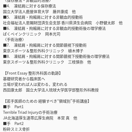
〈保存療法・非観血的治療〉
■4. 凍結肩に対する保存療法
国立大学法人鹿屋体育大学 藤井康成 他
■5. 凍結肩・拘縮肩に対する非観血的授動術
社会福祉法人恩賜財団済生会支部 香川県済生会病院 小野健太郎 他
■6. 凍結肩・拘縮肩に対する非観血的授動術後の理学療法
ぱくペインクリニック 岡本光司
〈手術治療〉
■7. 凍結肩・拘縮肩に対する関節鏡視下授動術
東京スポーツ＆整形外科クリニック 植木博子
■8. 凍結肩・拘縮肩に対する関節鏡視下授動術後の理学療法
東京スポーツ＆整形外科クリニック 三枝慎弥 他
【Front Essay 整形外科医の軌跡】
基礎研究者から臨床医へ
立場が変われば人は変わる，変われる
西田康太郎 国立大学法人琉球大学医学部整形外科教授
【若手医師のための 経験すべき“領域別”手術講座】
■手 Part1
Terrible Triad Injuryの手術治療
JA北海道厚生連帯広厚生病院 本宮 真 他
■手 Part2
粉砕スミス骨折