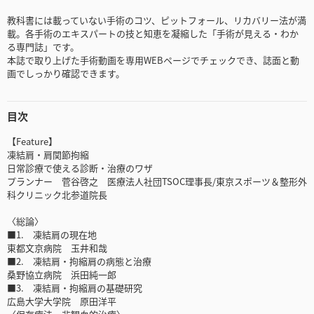
教科書には載っていない手術のコツ、ピットフォール、リカバリー法が満
載。各手術のエキスパートの技と知恵を凝縮した「手術が見える・わか
る専門誌」です。
本誌で取り上げた手術動画を専用WEBページでチェックでき、誌面と動
画でしっかり確認できます。
目次
【Feature】
凍結肩・肩関節拘縮
日常診療で使える診断・治療のワザ
プランナー 菅谷啓之 医療法人社団TSOC理事長/東京スポーツ＆整形外
科クリニック北参道院長
〈総論〉
■1. 凍結肩の現在地
東都文京病院 玉井和哉
■2. 凍結肩・拘縮肩の病態と治療
桑野協立病院 浜田純一郎
■3. 凍結肩・拘縮肩の基礎研究
広島大学大学院 原田洋平