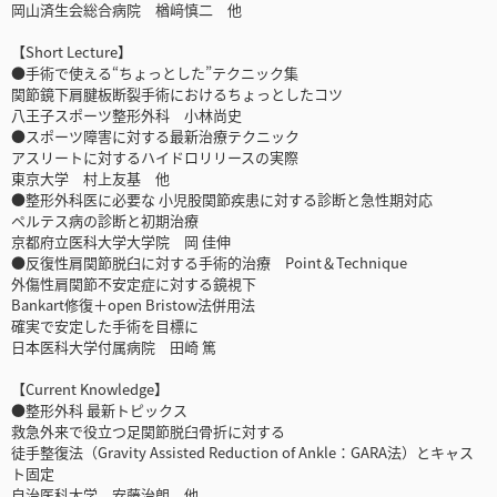
岡山済生会総合病院 楢﨑慎二 他
【Short Lecture】
●手術で使える“ちょっとした”テクニック集
関節鏡下肩腱板断裂手術におけるちょっとしたコツ
八王子スポーツ整形外科 小林尚史
●スポーツ障害に対する最新治療テクニック
アスリートに対するハイドロリリースの実際
東京大学 村上友基 他
●整形外科医に必要な 小児股関節疾患に対する診断と急性期対応
ペルテス病の診断と初期治療
京都府立医科大学大学院 岡 佳伸
●反復性肩関節脱臼に対する手術的治療 Point＆Technique
外傷性肩関節不安定症に対する鏡視下
Bankart修復＋open Bristow法併用法
確実で安定した手術を目標に
日本医科大学付属病院 田崎 篤
【Current Knowledge】
●整形外科 最新トピックス
救急外来で役立つ足関節脱臼骨折に対する
徒手整復法（Gravity Assisted Reduction of Ankle：GARA法）とキャス
ト固定
自治医科大学 安藤治朗 他