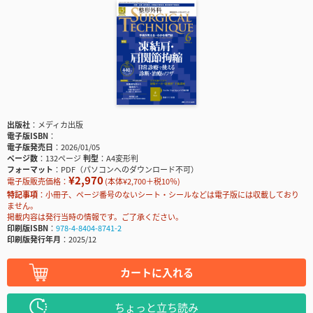
出版社
メディカ出版
電子版ISBN
電子版発売日
2026/01/05
ページ数
132ページ
判型
A4変形判
フォーマット
PDF（パソコンへのダウンロード不可）
¥2,970
電子版販売価格：
(本体¥2,700＋税10％)
特記事項
小冊子、ページ番号のないシート・シールなどは電子版には収載しており
ません。
掲載内容は発行当時の情報です。ご了承ください。
印刷版ISBN
978-4-8404-8741-2
印刷版発行年月
2025/12
カートに入れる
ちょっと立ち読み