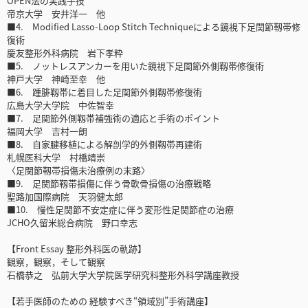
OPEN法の実践手技
帝京大学 安井洋一 他
■4. Modified Lasso-Loop Stitch Techniqueによる鏡視下足関節靱帯修
復術
慶友整形外科病院 岩下孝粋
■5. ノットレスアンカーを用いた鏡視下足関節外側靱帯修復術
神戸大学 神崎至幸 他
■6. 踵腓靱帯に着目した足関節外側靱帯修復術
広島大学大学院 中佐智幸
■7. 足関節外側靱帯補強術の適応と手術のポイント
福岡大学 吉村一朗
■8. 自家腱移植による解剖学的外側靱帯再建術
札幌医科大学 村橋靖崇
〈足関節靱帯損傷未治療例の末路〉
■9. 足関節靱帯損傷に伴う骨軟骨損傷の治療戦略
聖路加国際病院 天羽健太郎
■10. 慢性足関節不安定症に伴う変形性足関節症の治療
JCHO久留米総合病院 野口幸志
【Front Essay 整形外科医の軌跡】
観察，観察，そして観察
石橋恭之 弘前大学大学院医学研究科整形外科学講座教授
【若手医師のための 経験すべき“領域別”手術講座】