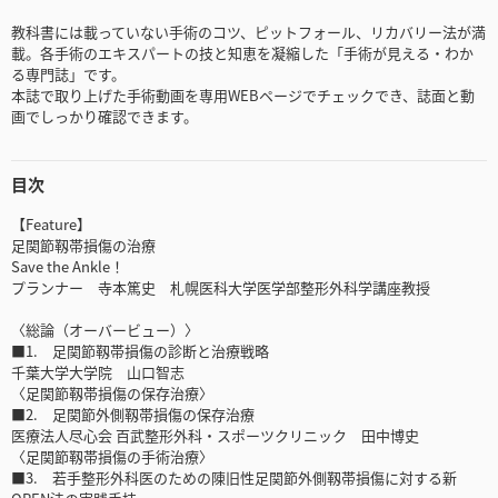
教科書には載っていない手術のコツ、ピットフォール、リカバリー法が満
載。各手術のエキスパートの技と知恵を凝縮した「手術が見える・わか
る専門誌」です。
本誌で取り上げた手術動画を専用WEBページでチェックでき、誌面と動
画でしっかり確認できます。
目次
【Feature】
足関節靱帯損傷の治療
Save the Ankle！
プランナー 寺本篤史 札幌医科大学医学部整形外科学講座教授
〈総論（オーバービュー）〉
■1. 足関節靱帯損傷の診断と治療戦略
千葉大学大学院 山口智志
〈足関節靱帯損傷の保存治療〉
■2. 足関節外側靱帯損傷の保存治療
医療法人尽心会 百武整形外科・スポーツクリニック 田中博史
〈足関節靱帯損傷の手術治療〉
■3. 若手整形外科医のための陳旧性足関節外側靱帯損傷に対する新