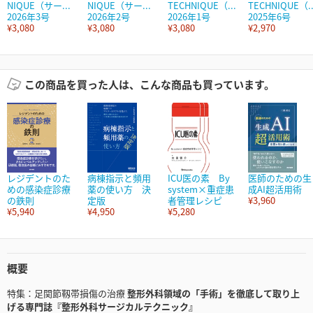
NIQUE（サー...
NIQUE（サー...
TECHNIQUE（...
TECHNIQUE（..
2026年3号
2026年2号
2026年1号
2025年6号
¥3,080
¥3,080
¥3,080
¥2,970
この商品を買った人は、こんな商品も買っています。
レジデントのた
病棟指示と頻用
ICU医の素 By
医師のための生
めの感染症診療
薬の使い方 決
system×重症患
成AI超活用術
の鉄則
定版
者管理レシピ
¥3,960
¥5,940
¥4,950
¥5,280
概要
特集：足関節靱帯損傷の治療
整形外科領域の「手術」を徹底して取り上
げる専門誌『整形外科サージカルテクニック』