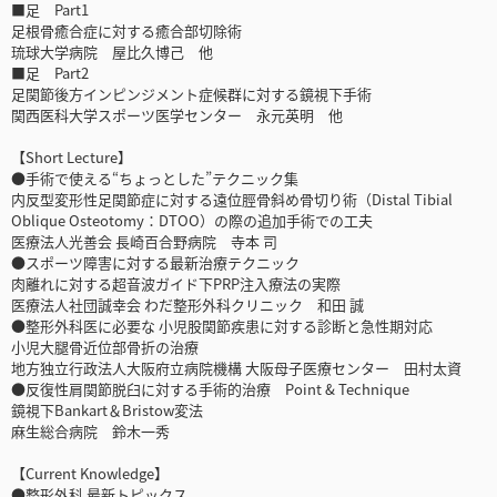
■足 Part1
足根骨癒合症に対する癒合部切除術
琉球大学病院 屋比久博己 他
■足 Part2
足関節後方インピンジメント症候群に対する鏡視下手術
関西医科大学スポーツ医学センター 永元英明 他
【Short Lecture】
●手術で使える“ちょっとした”テクニック集
内反型変形性足関節症に対する遠位脛骨斜め骨切り術（Distal Tibial
Oblique Osteotomy：DTOO）の際の追加手術での工夫
医療法人光善会 長崎百合野病院 寺本 司
●スポーツ障害に対する最新治療テクニック
肉離れに対する超音波ガイド下PRP注入療法の実際
医療法人社団誠幸会 わだ整形外科クリニック 和田 誠
●整形外科医に必要な 小児股関節疾患に対する診断と急性期対応
小児大腿骨近位部骨折の治療
地方独立行政法人大阪府立病院機構 大阪母子医療センター 田村太資
●反復性肩関節脱臼に対する手術的治療 Point & Technique
鏡視下Bankart＆Bristow変法
麻生総合病院 鈴木一秀
【Current Knowledge】
●整形外科 最新トピックス