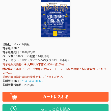
出版社
メディカ出版
電子版ISBN
電子版発売日
2026/03/01
ページ数
140ページ
判型
A4変形判
フォーマット
PDF（パソコンへのダウンロード不可）
¥3,080
電子版販売価格：
(本体¥2,800＋税10％)
特記事項
小冊子、ページ番号のないシート・シールなどは電子版には収載しており
ません。
掲載内容は発行当時の情報です。ご了承ください。
印刷版ISBN
978-4-8404-9066-5
印刷版発行年月
2026/02
カートに入れる
ちょっと立ち読み