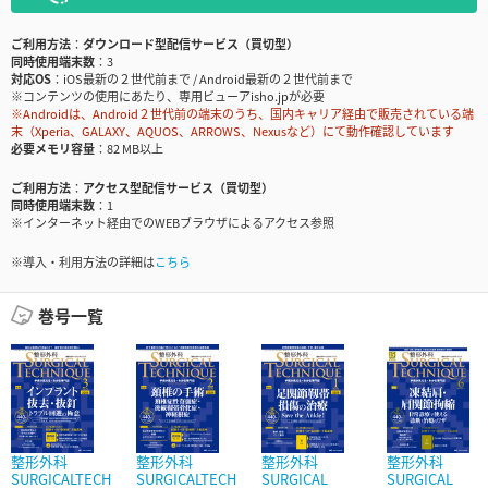
ご利用方法
ダウンロード型配信サービス（買切型）
同時使用端末数
3
対応OS
iOS最新の２世代前まで / Android最新の２世代前まで
※コンテンツの使用にあたり、専用ビューアisho.jpが必要
※Androidは、Android２世代前の端末のうち、国内キャリア経由で販売されている端
末（Xperia、GALAXY、AQUOS、ARROWS、Nexusなど）にて動作確認しています
必要メモリ容量
82 MB以上
ご利用方法
アクセス型配信サービス（買切型）
同時使用端末数
1
※インターネット経由でのWEBブラウザによるアクセス参照
※導入・利用方法の詳細は
こちら
巻号一覧
整形外科
整形外科
整形外科
整形外科
SURGICALTECH
SURGICALTECH
SURGICAL
SURGICAL