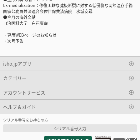
Ex-medialization：修復困難な腱板断裂に対する低侵襲な関節温存手術
国家公務員共済連合会佐世保共済病院 水城安尋
●今月の海外文献
自治医科大学 白石康幸
・専用WEBページのお知らせ
・次号予告
isho.jpアプリ
カテゴリー
アカウントサービス
ヘルプ＆ガイド
シリアル番号をお持ちの方
シリアル番号入力