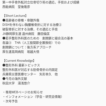
第一中手骨外転対立位骨切り術の適応，手技および成績
西能病院 堂後隆彦
【Short Lecture】
●高齢者の脊椎・脊髄外傷
DISHを伴わない胸腰椎骨折に対する治療②
破裂骨折に対する治療，その適応と手技
JA静岡厚生連 遠州病院 藤田倫匡
●若手整形外科医のための 創閉鎖と縫合法の基本
各論③ THA（人工股関節全置換術）での
創閉鎖について：後方系アプローチ
厚生連高岡病院 坂越大悟
【Current Knowledge】
●整形外科 最新トピックス
整形外科医が対応する肋骨骨折の内固定
兵庫県災害医療センター 矢形幸久 他
●今月の海外文献
秋田大学 湯浅悠介
・専用WEBページのお知らせ
・インフォメーション（学会・研究会情報）
・次号予告