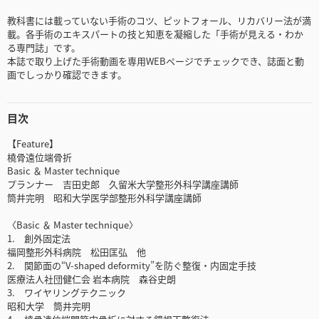
教科書には載っていない手術のコツ、ピットフォール、リカバリー法が満
載。各手術のエキスパートの技と知恵を凝縮した「手術が見える・わか
る専門誌」です。
本誌で取り上げた手術動画を専用WEBページでチェックでき、誌面と動
画でしっかり確認できます。
目次
【Feature】
橈骨遠位端骨折
Basic ＆ Master technique
プランナー 吉田史郎 久留米大学整形外科学講座講師
筒井完明 昭和大学医学部整形外科学講座講師
〈Basic ＆ Master technique〉
1. 創外固定法
福岡整形外科病院 松田匡弘 他
2. 関節面の“V-shaped deformity”を防ぐ整復・内固定手技
医療法人社団健仁会 岩本病院 森谷史朗
3. ワイヤリングテクニック
昭和大学 筒井完明