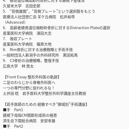
4. 橈骨遠位端関節内骨折に対する鏡視下整復法
久留米大学 吉田史郎
5. “背側展開”，“背側プレート”という選択肢をもとう
医療法人社団悠仁会 羊ケ丘病院 松井裕帝
〈Advanced〉
6. 高齢者橈骨遠位端粉砕骨折に対するDistraction Plateの選択
産業医科大学病院 濱田大志
7. 吸収プレート
産業医科大学病院 篠原大地
8. Rim骨折に対する治療戦略と手術手技
一般財団法人新潟手の外科研究所 黒田拓馬
9. C3骨折の治療戦略，整復手技
広島大学 林 悠太
【Front Essay 整形外科医の軌跡】
二足のわらじから脊椎外科医へ
一つの専門分野に捉われるな！
土井田 稔 岩手医科大学整形外科学講座主任教授
【若手医師のための 経験すべき“領域別”手術講座】
■手 Part1
鏡視下母指CM関節形成術の極意
済生会下関総合病院 安部幸雄
■手 Part2