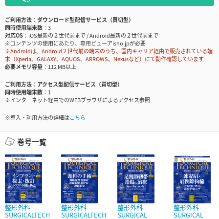
ご利用方法
ダウンロード型配信サービス（買切型）
同時使用端末数
3
対応OS
iOS最新の２世代前まで / Android最新の２世代前まで
※コンテンツの使用にあたり、専用ビューアisho.jpが必要
※Androidは、Android２世代前の端末のうち、国内キャリア経由で販売されている端
末（Xperia、GALAXY、AQUOS、ARROWS、Nexusなど）にて動作確認しています
必要メモリ容量
112 MB以上
ご利用方法
アクセス型配信サービス（買切型）
同時使用端末数
1
※インターネット経由でのWEBブラウザによるアクセス参照
※導入・利用方法の詳細は
こちら
巻号一覧
整形外科
整形外科
整形外科
整形外科
SURGICALTECH
SURGICALTECH
SURGICAL
SURGICAL