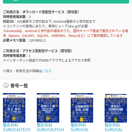
ご利用方法
ダウンロード型配信サービス（買切型）
同時使用端末数
3
対応OS
iOS最新の２世代前まで / Android最新の２世代前まで
※コンテンツの使用にあたり、専用ビューアisho.jpが必要
※Androidは、Android２世代前の端末のうち、国内キャリア経由で販売されている端
末（Xperia、GALAXY、AQUOS、ARROWS、Nexusなど）にて動作確認しています
必要メモリ容量
120 MB以上
ご利用方法
アクセス型配信サービス（買切型）
同時使用端末数
1
※インターネット経由でのWEBブラウザによるアクセス参照
※導入・利用方法の詳細は
こちら
巻号一覧
整形外科
整形外科
整形外科
整形外科
SURGICALTECH
SURGICALTECH
SURGICAL
SURGICAL