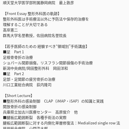
順天堂大学医学部附属静岡病院 最上敦彦
【Front Essay 整形外科医の軌跡】
整形外科医は手術療法以外に予防法や保存的治療を
理解することが大切である
髙岸憲二
群馬大学名誉教授，佐田病院名誉院長
【若手医師のための 経験すべき“領域別”手術講座】
■足 Part 1
足根骨骨折の治療
ショパール関節損傷，リスフラン関節損傷の手術治療
新潟中央病院/岡田整形外科 岡田洋和
■足 Part 2
足部・足関節の疲労骨折の治療
川口工業総合病院 荻内隆司
【Short Lecture】
■整形外科の感染制御 CLAP（iMAP・iSAP）の知識と実践
開放骨折の感染制御
兵庫県立加古川医療センター 高原俊介 他
■腱板広範囲断裂 各種手術法の実際
腱板広範囲断裂に対する内側化単層修復法：Medialized single row 法
福井総合病院 山門浩太郎