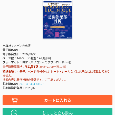
出版社
メディカ出版
電子版ISBN
電子版発売日
2024/06/21
ページ数
144ページ
判型
A4変形判
フォーマット
PDF（パソコンへのダウンロード不可）
¥2,970
電子版販売価格：
(本体¥2,700＋税10％)
特記事項
小冊子、ページ番号のないシート・シールなどは電子版には収載しており
ません。
掲載内容は発行当時の情報です。ご了承ください。
印刷版ISBN
978-4-8404-8115-1
印刷版発行年月
2023/02
カートに入れる
ちょっと立ち読み