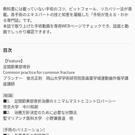
教科書には載っていない手術のコツ、ピットフォール、リカバリー法が満
載。各手術のエキスパートの技と知恵を凝縮した「手術が見える・わか
る専門誌」です。
本誌で取り上げた手術動画を専用WEBページでチェックでき、誌面と動
画でしっかり確認できます。
目次
【Feature】
足関節果部骨折
Common practice for common fracture
プランナー 依光正則 岡山大学学術研究院医歯薬学域運動器外傷学講
座講師
[総論]
■1. 足関節果部骨折治療のミニマムマストとコントロバーシー
帝京大学 中川知郎
■2. 治療方針決定のために必要な分類法
聖マリアンナ医科大学 小野瀬喜道 他
[手術のバリエーション]