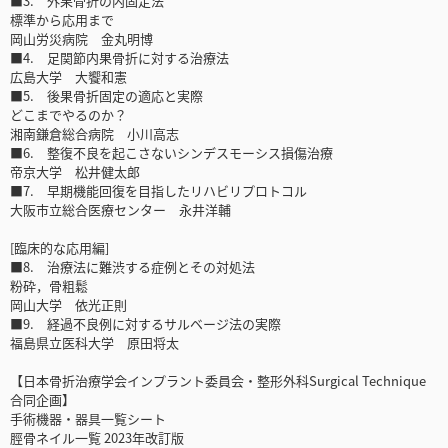
■3. 外果骨折の内固定法
標準から応用まで
岡山労災病院 金丸明博
■4. 足関節内果骨折に対する治療法
広島大学 大饗和憲
■5. 後果骨折固定の適応と実際
どこまでやるのか？
湘南鎌倉総合病院 小川高志
■6. 整復不良を起こさないシンデスモーシス損傷治療
帝京大学 松井健太郎
■7. 早期機能回復を目指したリハビリプロトコル
大阪市立総合医療センター 永井洋輔
[臨床的な応用編]
■8. 治療法に難渋する症例とその対処法
粉砕，骨粗鬆
岡山大学 依光正則
■9. 経過不良例に対するサルベージ法の実際
福島県立医科大学 原田将太
【日本骨折治療学会インプラント委員会・整形外科Surgical Technique
合同企画】
手術機器・器具一覧シート
脛骨ネイル一覧 2023年改訂版