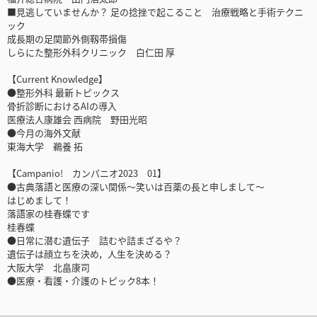
■見逃していませんか？ 足の捻挫で起こること 治療戦略と手術テクニ
ック
成長期の足関節外側靱帯損傷
しらにた整形外科クリニック 白仁田 厚
【Current Knowledge】
●整形外科 最新トピックス
骨折診断におけるAIの導入
医療法人康雄会 西病院 野田光昭
●今月の海外文献
東海大学 鵜養 拓
【Campanio! カンパニオ2023 01】
●古典落語と医療の深い関係～笑いは百薬の長と申しまして～
はじめまして！
落語家の桂春蝶です
桂春蝶
●日常に潜む遺伝子 詰むや詰まざるや？
遺伝子は顔立ちを決め，人生を決める？
大阪大学 北畠康司
●医療・看護・介護のトピック8本！