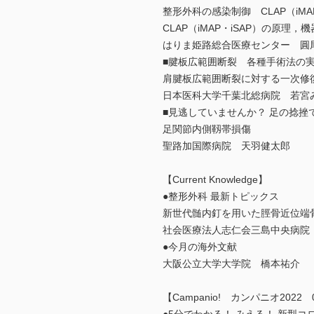
整形外科の感染制御 CLAP（iMA
CLAP（iMAP・iSAP）の原理
はりま姫路総合医療センター 圓
■腱板広範囲断裂 各種手術法の
肩腱板広範囲断裂に対する一次修復術：net-
日本医科大学千葉北総病院 若宮
■見逃していませんか？ 足の捻
足関節内側靱帯損傷
聖路加国際病院 天羽健太郎
【Current Knowledge】
●整形外科 最新トピックス
新世代髄内釘を用いた脛骨近位端
社会医療法人志仁会三島中央病院
●今月の海外文献
大阪公立大学大学院 橋本祐介
【Campanio! カンパニオ2022 