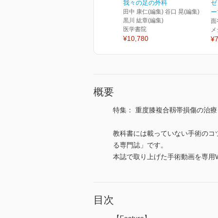
我々の足の外科
ゼ
田中 康仁(編集) 谷口 晃(編集)
ー
黒川 紘章(編集)
面
医学書院
メ
¥10,780
¥7
概要
特集： 重度膝複合靱帯損傷の治
教科書には載っていない手術のコ
る専門誌」です。
本誌で取り上げた手術動画を専用
目次