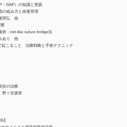
P・iSAP）の知識と実践
，機器の組み方と術後管理
尾明弘 他
実際
like suture bridge法
みあり 他
挫で起こること 治療戦略と手術テクニック
骨折の治療
 野々宮廣章
06】