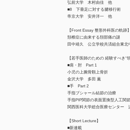
弘前大学 木村由佳 他
■8 下垂足に対する腱移行術
帝京大学 安井洋一 他
【Front Essay 整形外科医の軌跡
頚椎症に由来する頚部痛の謎
田中靖久 公立学校共済組合東北
【若手医師のための 経験すべき“
■肩・肘 Part 1
小児の上腕骨顆上骨折
金沢大学 多田 薫
■手 Part 2
手指ブシャール結節の治療
手指PIP関節の表面置換型人工
関西医科大学総合医療センター 
【Short Lecture】
■新連載