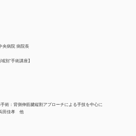
】
中央病院 病院長
領域別”手術講座】
関節手術：背側伸筋腱縦割アプローチによる手技を中心に
浜田佳孝 他