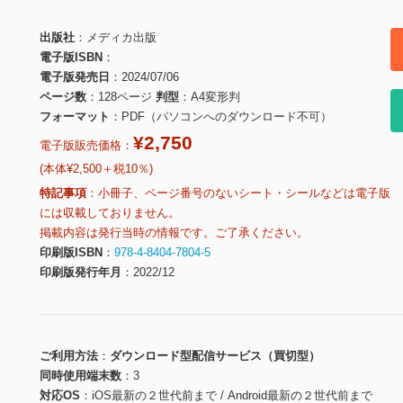
出版社
メディカ出版
電子版ISBN
電子版発売日
2024/07/06
ページ数
128ページ
判型
A4変形判
フォーマット
PDF（パソコンへのダウンロード不可）
¥2,750
電子版販売価格：
(本体¥2,500＋税10％)
特記事項
小冊子、ページ番号のないシート・シールなどは電子版
には収載しておりません。
掲載内容は発行当時の情報です。ご了承ください。
印刷版ISBN
978-4-8404-7804-5
印刷版発行年月
2022/12
ご利用方法
ダウンロード型配信サービス（買切型）
同時使用端末数
3
対応OS
iOS最新の２世代前まで / Android最新の２世代前まで