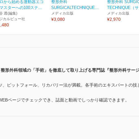
ロから始める運動器エコ
整形外科
整形外科 SURGI
マスターへの100ステ...
SURGICALTECHNIQUE...
TECHNIQUE（サ
谷 透(編集)
メディカ出版
メディカ出版
ジカルビュー社
¥3,080
¥2,970
,480
療
整形外科領域の「手術」を徹底して取り上げる専門誌『整形外科サー
ツ、ピットフォール、リカバリー法が満載。各手術のエキスパートの技
WEBページでチェックでき、誌面と動画でしっかり確認できます。