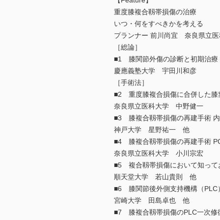
【Feature】
重度膝複合靱帯損傷の治療
いつ・何をすべきかを考える
プランナー 前川尚宜 奈良県立
［総論］
■1 膝関節外傷の診断と初期治療
慶應義塾大学 宇田川和彦
［手術法］
■2 重度膝複合損傷に合併した
奈良県立医科大学 中野健一
■3 膝複合靱帯損傷の再建手術 
神戸大学 星野祐一 他
■4 膝複合靱帯損傷の再建手術 P
奈良県立医科大学 小川宗宏
■5 複合靱帯損傷において知って
順天堂大学 若山貴則 他
■6 膝関節後外側支持機構（PLC）損傷
宮崎大学 田島卓也 他
■7 膝複合靱帯損傷のPLC一次