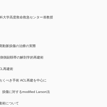
医科大学高度救命救急センター准教授
膝窩動脈損傷の治療の実際
内側側副靱帯の解剖学的再建術
CL再建術
おくべき手術 ACL再建を中心に
に対するmodified Larson法
修復術について