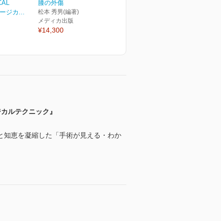
CAL
膝の外傷
ージカ...
松本 秀男(編著)
メディカ出版
¥14,300
ジカルテクニック』
と知恵を凝縮した「手術が見える・わか