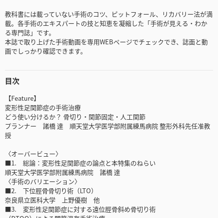
教科書には載っていない手術のコツ、ピットフォール、リカバリー法が満
載。各手術のエキスパートの技と知恵を凝縮した「手術が見える・わか
る専門誌」です。
本誌で取り上げた手術動画を専用WEBページでチェックでき、誌面と動
画でしっかり確認できます。
目次
【Feature】
変形性足関節症の手術治療
どう使い分けるか？ 骨切り・関節固定・人工関節
プランナー 諸橋 達 順天堂大学医学部附属練馬病院 整形外科先任准教
授
〈オーバービュー〉
■1. 総論：変形性足関節症の論点と本特集のねらい
順天堂大学医学部附属練馬病院 諸橋 達
〈手術のバリエーション〉
■2. 下位脛骨骨切り術（LTO）
奈良県立医科大学 上野優樹 他
■3. 変形性足関節症に対する遠位脛骨斜め骨切り術