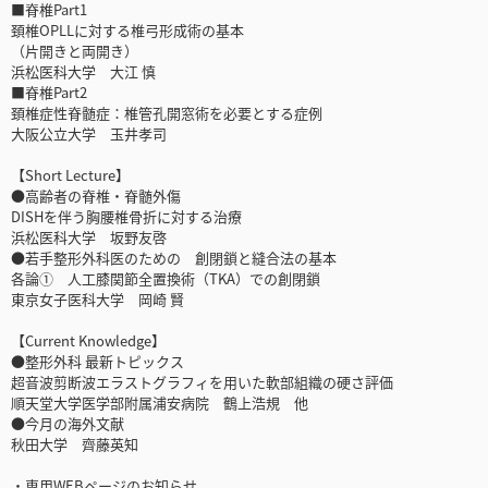
■脊椎Part1
頚椎OPLLに対する椎弓形成術の基本
（片開きと両開き）
浜松医科大学 大江 慎
■脊椎Part2
頚椎症性脊髄症：椎管孔開窓術を必要とする症例
大阪公立大学 玉井孝司
【Short Lecture】
●高齢者の脊椎・脊髄外傷
DISHを伴う胸腰椎骨折に対する治療
浜松医科大学 坂野友啓
●若手整形外科医のための 創閉鎖と縫合法の基本
各論① 人工膝関節全置換術（TKA）での創閉鎖
東京女子医科大学 岡崎 賢
【Current Knowledge】
●整形外科 最新トピックス
超音波剪断波エラストグラフィを用いた軟部組織の硬さ評価
順天堂大学医学部附属浦安病院 鶴上浩規 他
●今月の海外文献
秋田大学 齊藤英知
・専用WEBページのお知らせ