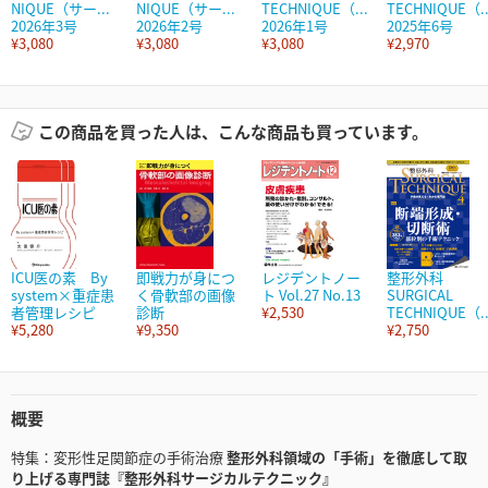
NIQUE（サー...
NIQUE（サー...
TECHNIQUE（...
TECHNIQUE（..
2026年3号
2026年2号
2026年1号
2025年6号
¥3,080
¥3,080
¥3,080
¥2,970
この商品を買った人は、こんな商品も買っています。
ICU医の素 By
即戦力が身につ
レジデントノー
整形外科
system×重症患
く骨軟部の画像
ト Vol.27 No.13
SURGICAL
者管理レシピ
診断
¥2,530
TECHNIQUE（..
¥5,280
¥9,350
¥2,750
概要
特集：変形性足関節症の手術治療
整形外科領域の「手術」を徹底して取
り上げる専門誌『整形外科サージカルテクニック』