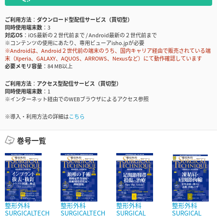
ご利用方法
ダウンロード型配信サービス（買切型）
同時使用端末数
3
対応OS
iOS最新の２世代前まで / Android最新の２世代前まで
※コンテンツの使用にあたり、専用ビューアisho.jpが必要
※Androidは、Android２世代前の端末のうち、国内キャリア経由で販売されている端
末（Xperia、GALAXY、AQUOS、ARROWS、Nexusなど）にて動作確認しています
必要メモリ容量
84 MB以上
ご利用方法
アクセス型配信サービス（買切型）
同時使用端末数
1
※インターネット経由でのWEBブラウザによるアクセス参照
※導入・利用方法の詳細は
こちら
巻号一覧
整形外科
整形外科
整形外科
整形外科
SURGICALTECH
SURGICALTECH
SURGICAL
SURGICAL