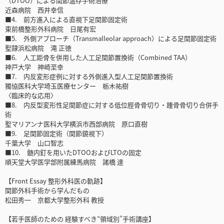
（DTOO）による関節温存手術治療
近森病院 西井幸信
■4. 前方進入による直視下足関節固定術
東前橋整形外科病院 日尾有宏
■5. 外側アプローチ（Transmalleolar approach）による足関節固定術
聖隷浜松病院 滝 正徳
■6. 人工距骨を併用した人工足関節置換術（Combined TAA）
神戸大学 神崎至幸
■7. 内反変形症例に対する外側進入型人工足関節置換術
獨協医科大学埼玉医療センター 栃木祐樹
〈臨床的な応用〉
■8. 内反型変形性足関節症に対する低位脛骨骨切り・踵骨骨切り合併手
術
聖マリアンナ医科大学横浜市西部病院 原口直樹
■9. 足関節固定術（関節鏡視下）
千葉大学 山口智志
■10. 髄内釘を用いたDTOOおよびLTOの固定
順天堂大学医学部附属練馬病院 諸橋 達
【Front Essay 整形外科医の軌跡】
関節外科手術から学んだもの
松田秀一 京都大学整形外科 教授
【若手医師のための 経験すべき“領域別”手術講座】