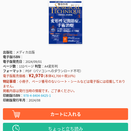
出版社
メディカ出版
電子版ISBN
電子版発売日
2024/09/01
ページ数
132ページ
判型
A4変形判
フォーマット
PDF（パソコンへのダウンロード不可）
¥2,970
電子版販売価格：
(本体¥2,700＋税10％)
特記事項
小冊子、ページ番号のないシート・シールなどは電子版には収載しており
ません。
掲載内容は発行当時の情報です。ご了承ください。
印刷版ISBN
978-4-8404-8425-1
印刷版発行年月
2024/08
カートに入れる
ちょっと立ち読み