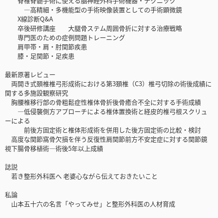
脊椎脊髄手術に使える脳神経外科手術機器・テクニック
―高精細・多機能型の手術映像装置としての手術顕微鏡
X線診断Q&A
卒後研修講座 大腿骨ステム周囲骨折に対する治療戦略
専門医のための症例問題トレーニング
肩甲帯・肩・肘関節疾患
膝・足関節・足疾患
最新原著レビュー
両開き式頚椎椎弓形成術における第3頚椎（C3）椎弓切除の術後成績に
関する多施設観察研究
胸腰椎移行部の骨粗鬆症性椎体骨折後骨癒合不全に対する手術成績
―低侵襲側方アプローチによる椎体置換術と経皮的椎弓根スクリュ
ーによる
前後方固定術と椎体形成術を併用した後方固定術の比較・検討
高度な関節窩骨欠損を伴う反復性肩関節前方不安定症に対する関節鏡
視下腸骨移植術―術後5年以上成績
誌説
若き整形外科医へ 老婆心ながら伝えておきたいこと
私論
山本五十六の名言「やってみせ」と整形外科医の人材育成