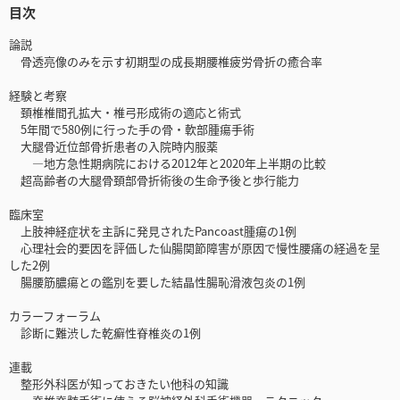
目次
論説
骨透亮像のみを示す初期型の成長期腰椎疲労骨折の癒合率
経験と考察
頚椎椎間孔拡大・椎弓形成術の適応と術式
5年間で580例に行った手の骨・軟部腫瘍手術
大腿骨近位部骨折患者の入院時内服薬
―地方急性期病院における2012年と2020年上半期の比較
超高齢者の大腿骨頚部骨折術後の生命予後と歩行能力
臨床室
上肢神経症状を主訴に発見されたPancoast腫瘍の1例
心理社会的要因を評価した仙腸関節障害が原因で慢性腰痛の経過を呈
した2例
腸腰筋膿瘍との鑑別を要した結晶性腸恥滑液包炎の1例
カラーフォーラム
診断に難渋した乾癬性脊椎炎の1例
連載
整形外科医が知っておきたい他科の知識