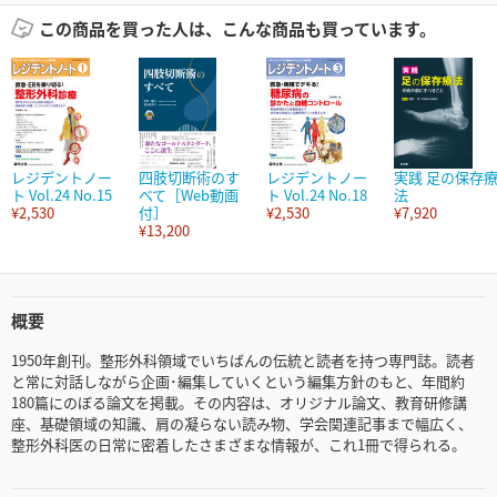
この商品を買った人は、こんな商品も買っています。
レジデントノー
四肢切断術のす
レジデントノー
実践 足の保存
ト Vol.24 No.15
べて［Web動画
ト Vol.24 No.18
法
¥2,530
付］
¥2,530
¥7,920
¥13,200
概要
1950年創刊。整形外科領域でいちばんの伝統と読者を持つ専門誌。読者
と常に対話しながら企画･編集していくという編集方針のもと、年間約
180篇にのぼる論文を掲載。その内容は、オリジナル論文、教育研修講
座、基礎領域の知識、肩の凝らない読み物、学会関連記事まで幅広く、
整形外科医の日常に密着したさまざまな情報が、これ1冊で得られる。