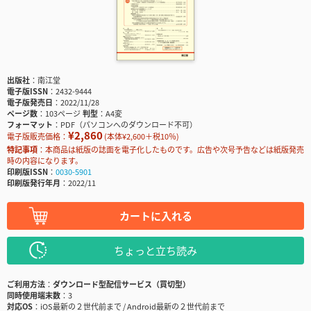
出版社
南江堂
電子版ISSN
2432-9444
電子版発売日
2022/11/28
ページ数
103ページ
判型
A4変
フォーマット
PDF（パソコンへのダウンロード不可）
¥2,860
電子版販売価格：
(本体¥2,600＋税10％)
特記事項
本商品は紙版の誌面を電子化したものです。広告や次号予告などは紙版発売
時の内容になります。
印刷版ISSN
0030-5901
印刷版発行年月
2022/11
カートに入れる
ちょっと立ち読み
ご利用方法
ダウンロード型配信サービス（買切型）
同時使用端末数
3
対応OS
iOS最新の２世代前まで / Android最新の２世代前まで