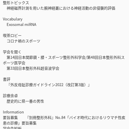
整形トピックス
神経磁界計測を用いた腕神経叢における神経活動の非侵襲的評価
Vocabulary
Exosomal miRNA
喫茶ロビー
コロナ禍のスポーツ
学会を聞く
第14回日本関節鏡・膝・スポーツ整形外科学会/第48回日本整形外科ス
ポーツ医学会
第33回日本整形外科超音波学会
書評
『外反母趾診療ガイドライン2022（改訂第3版）』
診療余卓
歴史的に県一番の男性
Information
要旨募集 『別冊整形外科』No.84「バイオ時代におけるリウマチ性疾
患の診療」要旨募集
学会告知板