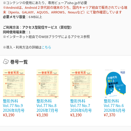
※コンテンツの使用にあたり、専用ビューアisho.jpが必要
※Androidは、Android２世代前の端末のうち、国内キャリア経由で販売されている端
末（Xperia、GALAXY、AQUOS、ARROWS、Nexusなど）にて動作確認しています
必要メモリ容量
6 MB以上
ご利用方法
アクセス型配信サービス（買切型）
同時使用端末数
1
※インターネット経由でのWEBブラウザによるアクセス参照
※導入・利用方法の詳細は
こちら
巻号一覧
整形外科
整形外科
整形外科
整形外科
Vol.77 No.9
Vol.77 No.8
Vol.77 No.7
Vol.77 No.6
2026年8月号
2026年7月号
2026年6月号
2026年6月号
¥3,190
¥3,190
¥3,190
¥7,370