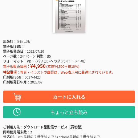
出版社
金原出版
電子版ISBN
電子版発売日
2022/07/20
ページ数
244ページ
判型
B5
フォーマット
PDF（パソコンへのダウンロード不可）
¥4,950
電子版販売価格：
(本体¥4,500＋税10％)
特記事項
写真・イラストの画質は，Web表示用に最適化されています。
印刷版ISSN
0037-4423
印刷版発行年月
2022/07
カートに入れる
ちょっと立ち読み
ご利用方法
ダウンロード型配信サービス（買切型）
同時使用端末数
2
対応OS
iOS最新の２世代前まで / Android最新の２世代前まで