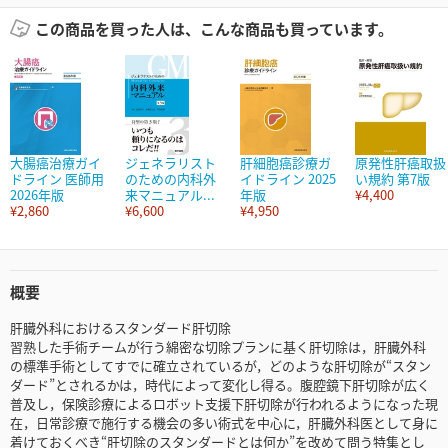
この商品を買った人は、こんな商品も買っています。
大腸癌治療ガイ
ジェネラリスト
肝細胞癌診療ガ
原発性肝癌取扱
ドライン 医師用
のための内科外
イドライン 2025
い規約 第7版
2026年版
来マニュアル...
年版
¥4,400
¥2,860
¥6,600
¥4,950
概要
肝臓外科におけるスタンダード肝切除
習熟した手術チームが行う綿密な切除プランに基く肝切除は，肝臓外科
の標準手術としてすでに確立されているが，どのような肝切除が“スタン
ダード”とされるかは，時代によって変化し得る。腹腔鏡下肝切除が広く
普及し，保険診療によるロボット支援下肝切除が行われるようになった現
在，日常診療で施行する機会の多い術式を中心に，肝臓外科医として身に
着けておくべき“肝切除のスタンダードとは何か”を改めて問う特集とし