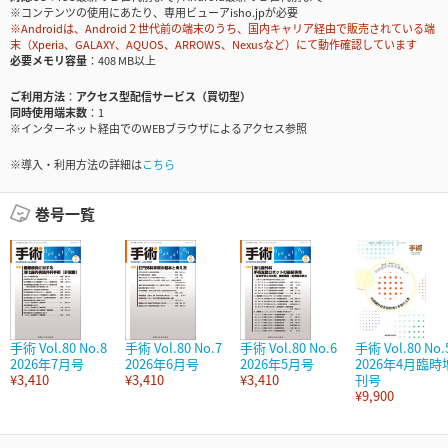
※コンテンツの使用にあたり、専用ビューアisho.jpが必要
※Androidは、Android２世代前の端末のうち、国内キャリア経由で販売されている端
末（Xperia、GALAXY、AQUOS、ARROWS、Nexusなど）にて動作確認しています
必要メモリ容量
408 MB以上
ご利用方法
アクセス型配信サービス（買切型）
同時使用端末数
1
※インターネット経由でのWEBブラウザによるアクセス参照
※導入・利用方法の詳細は
こちら
巻号一覧
手術 Vol.80 No.8
手術 Vol.80 No.7
手術 Vol.80 No.6
手術 Vol.80 No.
2026年7月号
2026年6月号
2026年5月号
2026年4月臨時
¥3,410
¥3,410
¥3,410
刊号
¥9,900