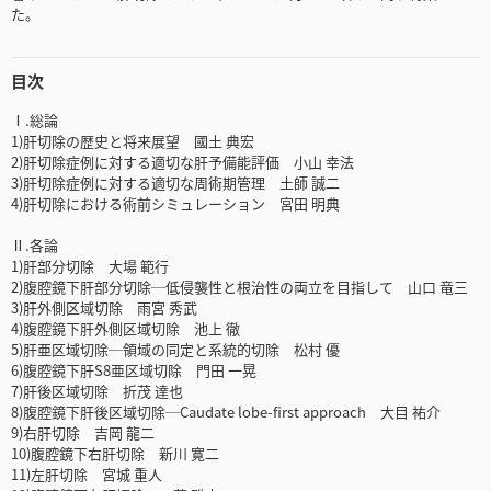
た。
目次
Ⅰ.総論
1)肝切除の歴史と将来展望 國土 典宏
2)肝切除症例に対する適切な肝予備能評価 小山 幸法
3)肝切除症例に対する適切な周術期管理 土師 誠二
4)肝切除における術前シミュレーション 宮田 明典
Ⅱ.各論
1)肝部分切除 大場 範行
2)腹腔鏡下肝部分切除─低侵襲性と根治性の両立を目指して 山口 竜三
3)肝外側区域切除 雨宮 秀武
4)腹腔鏡下肝外側区域切除 池上 徹
5)肝亜区域切除─領域の同定と系統的切除 松村 優
6)腹腔鏡下肝S8亜区域切除 門田 一晃
7)肝後区域切除 折茂 達也
8)腹腔鏡下肝後区域切除─Caudate lobe-first approach 大目 祐介
9)右肝切除 吉岡 龍二
10)腹腔鏡下右肝切除 新川 寛二
11)左肝切除 宮城 重人