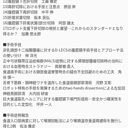
12)腹腔鏡下左肝切除 工藤 雅史
13)再肝切除における手技と注意点 原田 昇
14)腹腔鏡下再肝切除 中平 伸
15)肝尾状葉切除 阪本 良弘
16)腹腔鏡下肝尾状葉(部分)切除 阿部 雄太
17)ロボット支援下肝切除の現状と展望─これからのスタンダードとなり
得るか？ 加藤 悠太郎
■手術手技
非乳頭部十二指腸腫瘍に対するD-LECSの腹腔鏡手術手技とアプローチ法
の使い分け 林 洋光
正中弓状靱帯圧迫症候群(MALS)症例に対する膵頭部腫瘍切除時の当科に
おける血管吻合ストラテジー 與那嶺 直人
食道癌手術における頸部食道胃管吻合の縫合不全回避のための工夫 角
谷 慎一
舌骨下筋群・頸神経ワナを温存した食道癌頸部郭清術 河野 文彰
ロボット特有の手技を発揮するためのtwo hands dissectionによる左反回
神経周囲郭清 大内田 研宙
巨大食道裂孔ヘルニアに対する腹腔鏡下噴門形成術─安全かつ確実性を
目的とした定型化 坪井 一人
■手術症例報告
食道入口部病変に対して喉頭回転法により喉頭温存食道再建術を施行し
得た2例 佐治 雅史