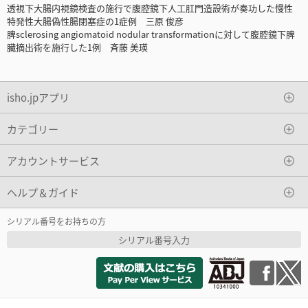
透視下大腸内視鏡検査の施行で腹腔鏡下人工肛門造設術が奏功した慢性
特発性大腸偽性腸閉塞症の1症例 三原 俊彦
脾sclerosing angiomatoid nodular transformationに対して腹腔鏡下脾
臓摘出術を施行した1例 斉藤 美瑛
isho.jpアプリ
カテゴリー
アカウントサービス
ヘルプ＆ガイド
シリアル番号をお持ちの方
シリアル番号入力